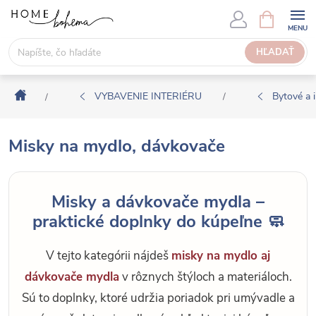
P
N
Á
r
K
e
HĽADAŤ
U
j
P
s
N
Domov
ť
VYBAVENIE INTERIÉRU
Bytové a i
/
/
Ý
n
K
a
O
Misky na mydlo, dávkovače
o
Š
b
Í
s
K
Misky a dávkovače mydla –
a
praktické doplnky do kúpeľne 🧼
h
V tejto kategórii nájdeš
misky na mydlo aj
dávkovače mydla
v rôznych štýloch a materiáloch.
Sú to doplnky, ktoré udržia poriadok pri umývadle a