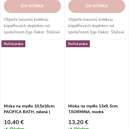
DO KOŠÍKA
DO KOŠÍKA
Objavte luxusnú kolekciu
Objavte luxusnú kolekciu
kúpeľňových doplnkov od
kúpeľňových doplnkov od
spoločnosti Ego Dekor. Štýlové
spoločnosti Ego Dekor. Štýlové
umývadlá, dávkovače mydla,
umývadlá, dávkovače mydla,
Ručná práca
Ručná práca
dávkovače mydla a ďalšie
dávkovače mydla a ďalšie
praktické doplnky.
praktické doplnky.
Miska na mydlo 10,5x16cm,
Miska na mydlo 13x9, 5cm,
PACIFICA BATH, zelená |
TAORMINA, modrá
Artichoke | Casafina
(aqua)|Casafina
10,40 €
13,20 €
Skladem
Skladem