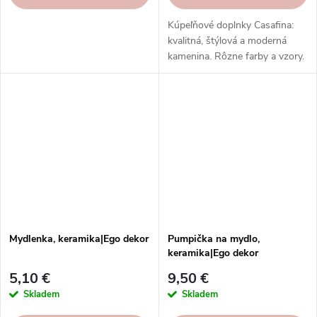
Kúpeľňové doplnky Casafina:
kvalitná, štýlová a moderná
kamenina. Rôzne farby a vzory.
Ideálne do kúpeľne. Skvelý
darček.
Mydlenka, keramika|Ego dekor
Pumpička na mydlo,
keramika|Ego dekor
5,10 €
9,50 €
Skladem
Skladem