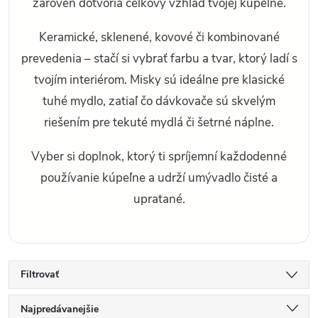
zároveň dotvoria celkový vzhľad tvojej kúpeľne.
Keramické, sklenené, kovové či kombinované
prevedenia – stačí si vybrať farbu a tvar, ktorý ladí s
tvojím interiérom. Misky sú ideálne pre klasické
tuhé mydlo, zatiaľ čo dávkovače sú skvelým
riešením pre tekuté mydlá či šetrné náplne.
Vyber si doplnok, ktorý ti spríjemní každodenné
používanie kúpeľne a udrží umývadlo čisté a
upratané.
Filtrovať
R
Najpredávanejšie