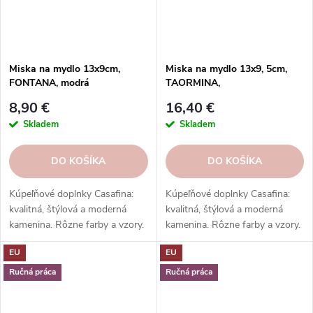
Miska na mydlo 13x9cm,
Miska na mydlo 13x9, 5cm,
FONTANA, modrá
TAORMINA,
(tyrkysová)|Casafina
biela|zlatá|Casafina
8,90 €
16,40 €
Skladem
Skladem
DO KOŠÍKA
DO KOŠÍKA
Kúpeľňové doplnky Casafina:
Kúpeľňové doplnky Casafina:
kvalitná, štýlová a moderná
kvalitná, štýlová a moderná
kamenina. Rôzne farby a vzory.
kamenina. Rôzne farby a vzory.
Ideálne do kúpeľne. Skvelý
Ideálne do kúpeľne. Skvelý
EU
EU
darček.
darček.
Ručná práca
Ručná práca