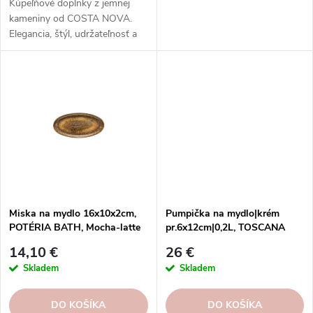
Kúpeľňové doplnky z jemnej
kameniny od COSTA NOVA.
Elegancia, štýl, udržateľnosť a
praktickosť v jednom balení.
Miska na mydlo 16x10x2cm,
Pumpička na mydlo|krém
POTÉRIA BATH, Mocha-latte
pr.6x12cm|0,2L, TOSCANA
BATH,
14,10 €
26 €
biela/krémová|Aglio|Casafina
Skladem
Skladem
DO KOŠÍKA
DO KOŠÍKA