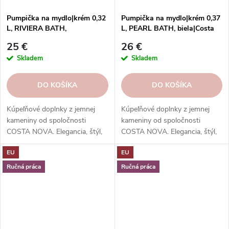
Pumpička na mydlo|krém 0,32
Pumpička na mydlo|krém 0,37
L, RIVIERA BATH,
L, PEARL BATH, biela|Costa
čierna|Sable noir|Costa Nova
Nova
25 €
26 €
Skladem
Skladem
DO KOŠÍKA
DO KOŠÍKA
Kúpeľňové doplnky z jemnej
Kúpeľňové doplnky z jemnej
kameniny od spoločnosti
kameniny od spoločnosti
COSTA NOVA. Elegancia, štýl,
COSTA NOVA. Elegancia, štýl,
udržateľnosť a užitočnosť v
udržateľnosť a užitočnosť v
EU
EU
jednom balení.
jednom balení.
Ručná práca
Ručná práca