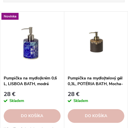
a
d
Najlacnejšie
V
e
Novinka
Najdrahšie
ý
n
p
i
Abecedne
i
e
s
p
p
r
r
o
o
d
d
u
Pumpička na mydlo|krém 0,6
Pumpička na mydlo|telový gél
u
L, LISBOA BATH, modrá
0,3L, POTÉRIA BATH, Mocha-
k
dlaždice|Blue tile|Costa Nova
latte
k
t
28 €
28 €
t
o
Skladem
Skladem
o
v
v
DO KOŠÍKA
DO KOŠÍKA