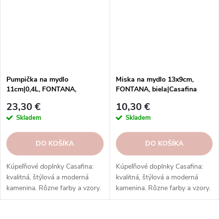
Pumpička na mydlo
Miska na mydlo 13x9cm,
11cm|0,4L, FONTANA,
FONTANA, biela|Casafina
biela|Casafina
23,30 €
10,30 €
Skladem
Skladem
DO KOŠÍKA
DO KOŠÍKA
Kúpeľňové doplnky Casafina:
Kúpeľňové doplnky Casafina:
kvalitná, štýlová a moderná
kvalitná, štýlová a moderná
kamenina. Rôzne farby a vzory.
kamenina. Rôzne farby a vzory.
Ideálne do kúpeľne. Skvelý
Ideálne do kúpeľne. Skvelý
darček.
darček.