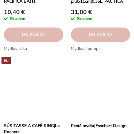
PACIFICA BATH,
pr.9x11cm|0,35L, PACIFICA
biela|Vanilla|Casafina
BATH, biela|Vanilla|Casafina
10,40 €
31,80 €
Skladem
Skladem
DO KOŠÍKA
DO KOŠÍKA
Mydlovnička.
Mydlová pumpa.
EU
SÚS TASSE A CAFÉ RING|La
Penič mydla|Esschert Design
Rochere