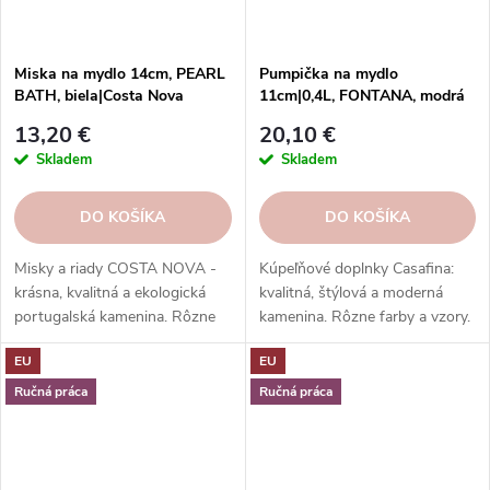
Miska na mydlo 14cm, PEARL
Pumpička na mydlo
BATH, biela|Costa Nova
11cm|0,4L, FONTANA, modrá
(tyrkysová)|Casafina
13,20 €
20,10 €
Skladem
Skladem
DO KOŠÍKA
DO KOŠÍKA
Misky a riady COSTA NOVA -
Kúpeľňové doplnky Casafina:
krásna, kvalitná a ekologická
kvalitná, štýlová a moderná
portugalská kamenina. Rôzne
kamenina. Rôzne farby a vzory.
tvary, farby, vzory a veľkosti.
Ideálne do kúpeľne. Skvelý
EU
EU
Objednajte si ich v našom e-
darček.
shope.
Ručná práca
Ručná práca