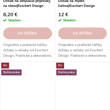
Držiak na umývacie prípravky,
Držiak na mydlo,
na stenu|Esschert Design
liatina|Esschert Design
8,20 €
12 €
Skladem
Skladem
DO KOŠÍKA
DO KOŠÍKA
Originálne a praktické háčiky,
Originálne a praktické háčiky,
držiaky a vešiaky od Esschert
držiaky a vešiaky od Esschert
Design. Praktické a dekoratívne,
Design. Praktické a dekoratívne,
vyrobené z rôznych materiálov,
vyrobené z rôznych materiálov,
EU
EU
tvarov a motívov.
tvarov a motívov.
Ručná práca
Ručná práca