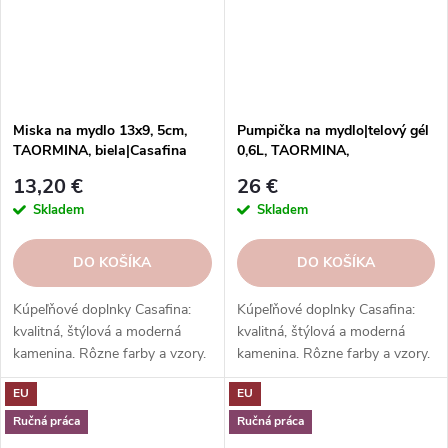
Miska na mydlo 13x9, 5cm,
Pumpička na mydlo|telový gél
TAORMINA, biela|Casafina
0,6L, TAORMINA,
biela|Casafina
13,20 €
26 €
Skladem
Skladem
DO KOŠÍKA
DO KOŠÍKA
Kúpeľňové doplnky Casafina:
Kúpeľňové doplnky Casafina:
kvalitná, štýlová a moderná
kvalitná, štýlová a moderná
kamenina. Rôzne farby a vzory.
kamenina. Rôzne farby a vzory.
Ideálne do kúpeľne. Skvelý
Ideálne do kúpeľne. Skvelý
EU
EU
darček.
darček.
Ručná práca
Ručná práca