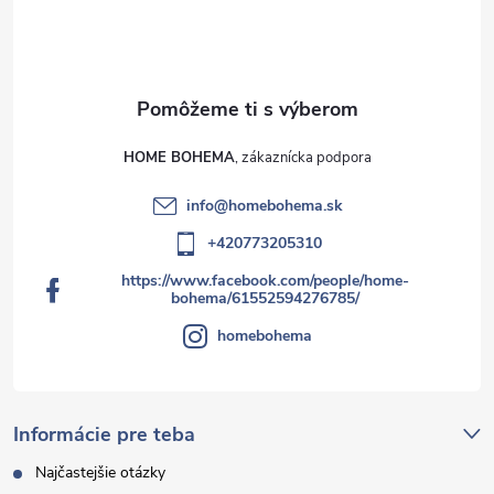
i
s
u
HOME BOHEMA
info
@
homebohema.sk
+420773205310
https://www.facebook.com/people/home-
bohema/61552594276785/
homebohema
Informácie pre teba
Najčastejšie otázky