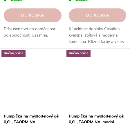
DO KOŠÍKA
DO KOŠÍKA
Príslušenstvo do domácnosti
Kúpeľňové doplnky Casafina:
od spoločnosti Casafina.
kvalitná, štýlová a moderná
kamenina. Rôzne farby a vzory.
Ideálne do kúpeľne. Skvelý
Ručná práca
Ručná práca
darček.
Pumpička na mydlo|telový gél
Pumpička na mydlo|telový gél
0,6L, TAORMINA,
0,6L, TAORMINA, modrá
biela|zlatá|Casafina
(aqua)|Casafina