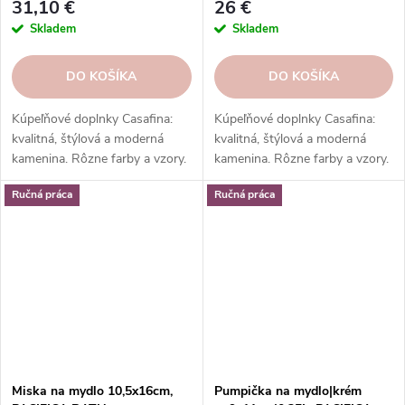
31,10 €
26 €
Skladem
Skladem
DO KOŠÍKA
DO KOŠÍKA
Kúpeľňové doplnky Casafina:
Kúpeľňové doplnky Casafina:
kvalitná, štýlová a moderná
kvalitná, štýlová a moderná
kamenina. Rôzne farby a vzory.
kamenina. Rôzne farby a vzory.
Ideálne do kúpeľne. Skvelý
Ideálne do kúpeľne. Skvelý
Ručná práca
Ručná práca
darček.
darček.
Miska na mydlo 10,5x16cm,
Pumpička na mydlo|krém