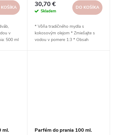
30,70 €
 KOŠÍKA
DO KOŠÍKA
Skladem
dváb,
* Vôňa tradičného mydla s
odou v
kokosovým olejom * Zmiešajte s
ia: 500 ml
vodou v pomere 1:3 * Obsah
á * Šetrný
balenia: 500 ml * Neobsahuje
* Vhodný
zmäkčovadlá * Šetrné k životnému
šičke s
prostrediu * Vhodné do sušičky s
kávanie)
použitím guľôčok (odkvapkávanie)
 ml.
Parfém do prania 100 ml.