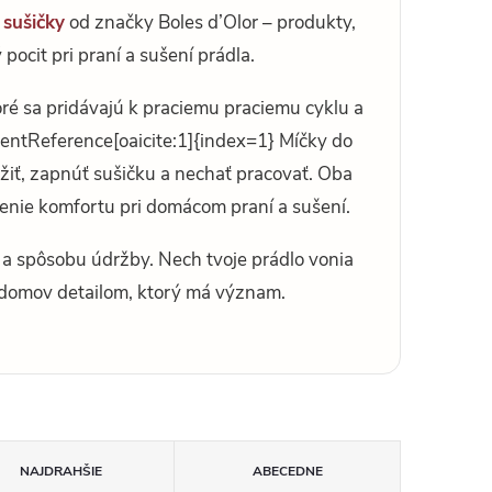
 sušičky
od značky Boles d’Olor – produkty,
pocit pri praní a sušení prádla.
ré sa pridávajú k praciemu praciemu cyklu a
entReference[oaicite:1]{index=1} Míčky do
ožiť, zapnúť sušičku a nechať pracovať. Oba
enie komfortu pri domácom praní a sušení.
a a spôsobu údržby. Nech tvoje prádlo vonia
j domov detailom, ktorý má význam.
NAJDRAHŠIE
ABECEDNE