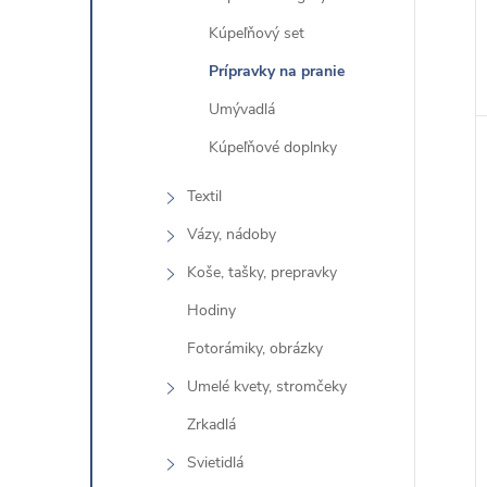
ó
Kúpeľňový set
r
Prípravky na pranie
i
e
Umývadlá
Kúpeľňové doplnky
Textil
Vázy, nádoby
Koše, tašky, prepravky
Hodiny
Fotorámiky, obrázky
Umelé kvety, stromčeky
Zrkadlá
Svietidlá