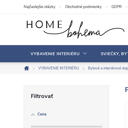
P
Najčastejšie otázky
Obchodné podmienky
GDPR
r
e
j
s
ť
n
VYBAVENIE INTERIÉRU
SVIEČKY, B
a
o
VYBAVENIE INTERIÉRU
Bytové a interiérové ​​do
D
b
o
s
m
B
a
o
v
h
o
Cena
č