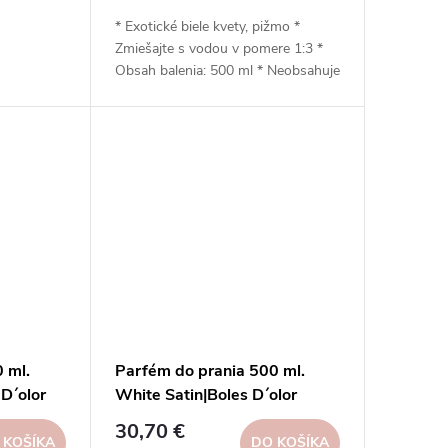
* Exotické biele kvety, pižmo *
Zmiešajte s vodou v pomere 1:3 *
Obsah balenia: 500 ml * Neobsahuje
zmäkčovadlá * Šetrný k životnému
prostrediu * Vhodný na sušenie v
bubnovej sušičke pomocou guličiek
(kvapkanie)
 ml.
Parfém do prania 500 ml.
D´olor
White Satin|Boles D´olor
30,70 €
 KOŠÍKA
DO KOŠÍKA