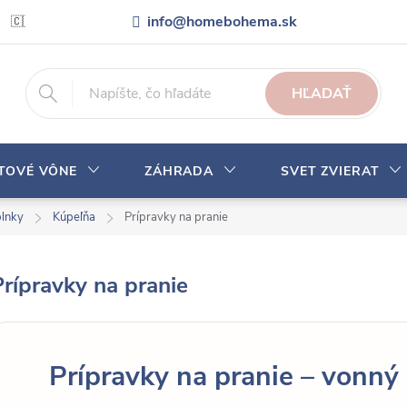
info@homebohema.sk
🇨🇿 Pro zákazníky z České republiky
Veľkoobchodná spolupráca
HĽADAŤ
YTOVÉ VÔNE
ZÁHRADA
SVET ZVIERAT
plnky
Kúpeľňa
Prípravky na pranie
Prípravky na pranie
Prípravky na pranie – vonný 