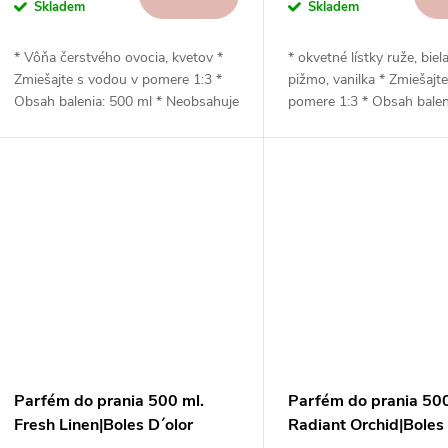
Skladem
Skladem
* Vôňa čerstvého ovocia, kvetov *
* okvetné lístky ruže, biela 
Zmiešajte s vodou v pomere 1:3 *
pižmo, vanilka * Zmiešajt
Obsah balenia: 500 ml * Neobsahuje
pomere 1:3 * Obsah balen
zmäkčovadlá * Šetrný k životnému
* Neobsahuje zmäkčovadl
prostrediu * Vhodný na sušenie v
k životnému prostrediu 
bubnovej sušičke s použitím
na sušenie v bubnovej su
guličiek (odkvapkávanie)
pomocou guličiek (odkvap
Parfém do prania 500 ml.
Parfém do prania 500
Fresh Linen|Boles D´olor
Radiant Orchid|Boles 