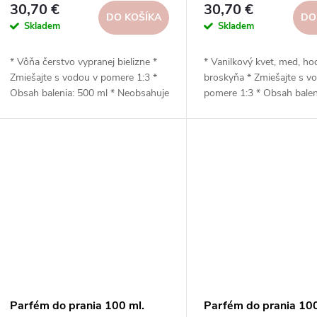
30,70 €
30,70 €
DO KOŠÍKA
DO
Skladem
Skladem
* Vôňa čerstvo vypranej bielizne *
* Vanilkový kvet, med, ho
Zmiešajte s vodou v pomere 1:3 *
broskyňa * Zmiešajte s v
Obsah balenia: 500 ml * Neobsahuje
pomere 1:3 * Obsah balen
zmäkčovadlá * Šetrný k životnému
* Neobsahuje zmäkčovadl
prostrediu * Vhodný na sušenie v
k životnému prostrediu 
bubnovej sušičke s použitím
na sušenie v bubnovej su
guličiek (kropenie)
použitím guličiek (odkvap
Parfém do prania 100 ml.
Parfém do prania 100