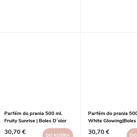
o
d
d
u
u
k
k
t
t
o
o
v
v
Parfém do prania 500 ml.
Parfém do prania 500
Fruity Sunrise | Boles D´olor
White Glowing|Boles 
30,70 €
30,70 €
DO KOŠÍKA
DO