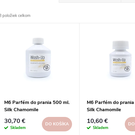
a
8
položiek celkom
d
V
e
ý
n
p
e
s
p
p
M6 Parfém do prania 500 ml.
M6 Parfém do prania
r
Silk Chamomile
Silk Chamomile
r
30,70 €
10,60 €
o
DO KOŠÍKA
DO
Skladem
Skladem