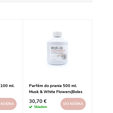
 100 ml.
Parfém do prania 500 ml.
Musk & White Flowers|Boles
D´olor
30,70 €
 KOŠÍKA
DO KOŠÍKA
Skladem