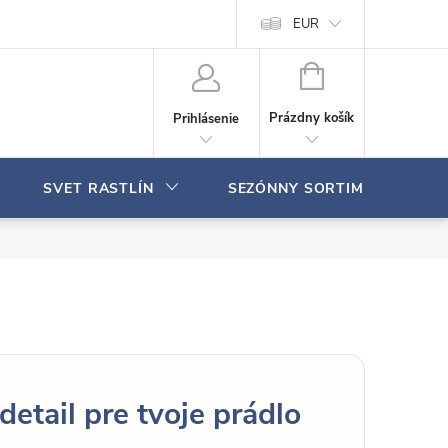
Moja objednávka
EUR
N
Á
Prázdny košík
Prihlásenie
K
U
P
SVET RASTLÍN
SEZÓNNY SORTIMENT
N
Ý
K
O
Š
Í
K
detail pre tvoje prádlo