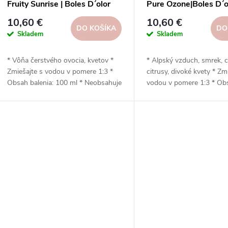
Fruity Sunrise | Boles D´olor
Pure Ozone|Boles D´o
10,60 €
10,60 €
DO KOŠÍKA
DO
Skladem
Skladem
* Vôňa čerstvého ovocia, kvetov *
* Alpský vzduch, smrek, c
Zmiešajte s vodou v pomere 1:3 *
citrusy, divoké kvety * Zm
Obsah balenia: 100 ml * Neobsahuje
vodou v pomere 1:3 * Ob
zmäkčovadlá * Šetrný k životnému
balenia: 100 ml * Neobsa
prostrediu * Vhodný do sušičky s
zmäkčovadlá * Šetrný k 
použitím guľôčok (kvapkanie)
prostrediu * Vhodný do s
použitím guľôčok (kvapka