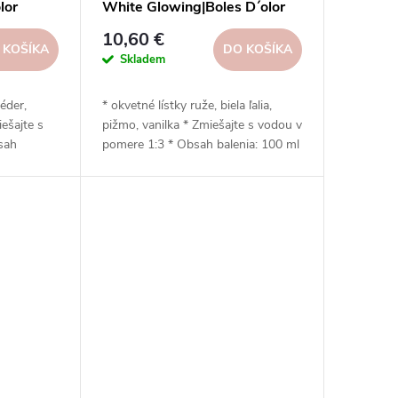
lor
White Glowing|Boles D´olor
10,60 €
 KOŠÍKA
DO KOŠÍKA
Skladem
éder,
* okvetné lístky ruže, biela ľalia,
iešajte s
pižmo, vanilka * Zmiešajte s vodou v
sah
pomere 1:3 * Obsah balenia: 100 ml
huje
* Neobsahuje zmäkčovadlá * Šetrný
životnému
k životnému prostrediu * Vhodný
ušičky s
na sušenie v bubnovej sušičke
nie)
pomocou guličiek (odkvapkávanie)