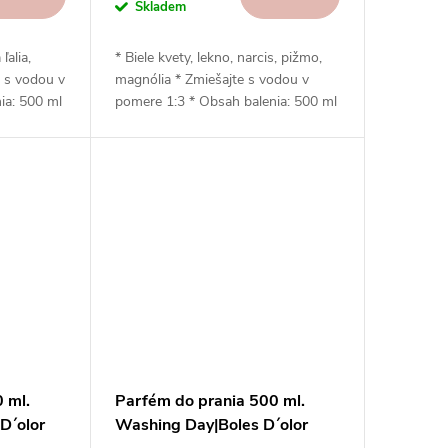
Skladem
ľalia,
* Biele kvety, lekno, narcis, pižmo,
e s vodou v
magnólia * Zmiešajte s vodou v
ia: 500 ml
pomere 1:3 * Obsah balenia: 500 ml
á * Šetrný
* Neobsahuje zmäkčovadlá * Šetrný
* Vhodný
k životnému prostrediu * Vhodný
šičke
na sušenie v bubnovej sušičke s
kávanie)
použitím guličiek (odkvapkávanie)
 ml.
Parfém do prania 500 ml.
D´olor
Washing Day|Boles D´olor