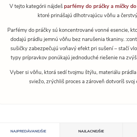
V tejto kategórii nájdeš
parfémy do práčky a míčky do
ktoré prinášajú dlhotrvajúcu vôňu a čerstvý 
Parfémy do práčky sú koncentrované vonné esencie, kto
dodajú prádlu jemnú vôňu bez narušenia tkaniny. :cont
sušičky zabezpečujú voňavý efekt pri sušení – stačí vl
typy prípravkov ponúkajú jednoduché riešenie na zvýš
Vyber si vôňu, ktorá sedí tvojmu štýlu, materiálu prádl
sviežo, zrýchliš proces a zároveň dotvoríš svo
R
NAJPREDÁVANEJŠIE
NAJLACNEJŠIE