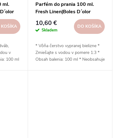
 ml.
Parfém do prania 100 ml.
D´olor
Fresh Linen|Boles D´olor
10,60 €
 KOŠÍKA
DO KOŠÍKA
Skladem
dváb,
* Vôňa čerstvo vypranej bielizne *
odou v
Zmiešajte s vodou v pomere 1:3 *
ia: 100 ml
Obsah balenia: 100 ml * Neobsahuje
á * Šetrný
zmäkčovadlá * Šetrný k životnému
* Vhodný
prostrediu * Vhodný do sušičky s
ôčok
použitím guľôčok (kropenie)