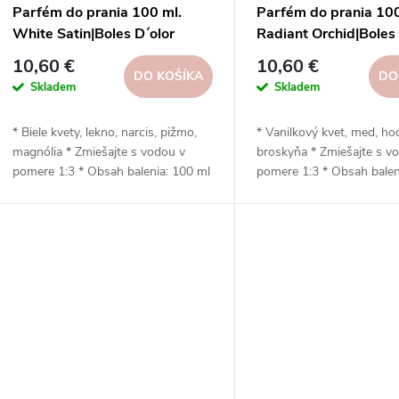
Parfém do prania 100 ml.
Parfém do prania 100
White Satin|Boles D´olor
Radiant Orchid|Boles 
10,60 €
10,60 €
DO KOŠÍKA
DO
Skladem
Skladem
* Biele kvety, lekno, narcis, pižmo,
* Vanilkový kvet, med, ho
magnólia * Zmiešajte s vodou v
broskyňa * Zmiešajte s v
pomere 1:3 * Obsah balenia: 100 ml
pomere 1:3 * Obsah balen
* Neobsahuje zmäkčovadlá * Šetrný
* Neobsahuje zmäkčovadl
k životnému prostrediu * Vhodný
k životnému prostrediu 
do sušičky s použitím guľôčok
na sušenie pomocou guľ
(kvapkanie)
(kvapkanie)