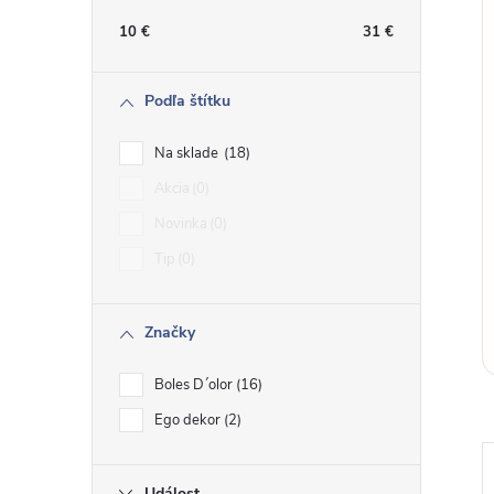
n
10
€
31
€
ý
Podľa štítku
p
Na sklade
18
a
Akcia
0
Novinka
0
n
Tip
0
e
Značky
l
Boles D´olor
16
Ego dekor
2
Událost