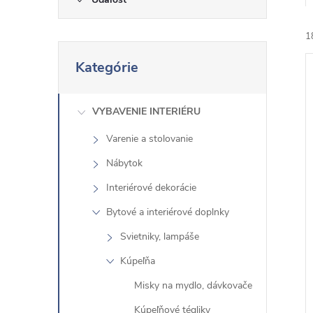
1
P
Kategórie
r
e
s
VYBAVENIE INTERIÉRU
k
Varenie a stolovanie
i
o
i
Nábytok
č
i
Interiérové ​​dekorácie
ť
Bytové a interiérové ​​doplnky
k
Svietniky, lampáše
a
Kúpeľňa
t
e
Misky na mydlo, dávkovače
g
Kúpeľňové tégliky