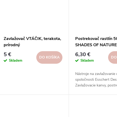
Zavlažovač VTÁČIK, terakota,
Postrekovač rastlín 5
prírodný
SHADES OF NATURE
1,3L|Esschert Design
5 €
6,30 €
DO KOŠÍKA
DO
Skladem
Skladem
Nástroje na zavlažovanie
spoločnosti Esschert Des
Zavlažovacie kanvy, postr
striekačky, hadice, postr
ďalšie nástroje z rôznych 