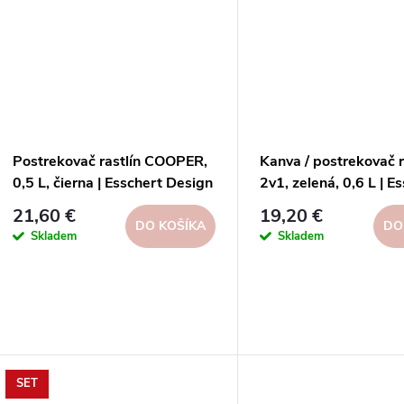
Postrekovač rastlín COOPER,
Kanva / postrekovač r
0,5 L, čierna | Esschert Design
2v1, zelená, 0,6 L | E
Design
21,60 €
19,20 €
DO KOŠÍKA
DO
Skladem
Skladem
SET