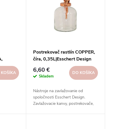
Postrekovač rastlín COPPER,
,
číra, 0,35L|Esschert Design
8x8x16cm
6,60 €
 KOŠÍKA
DO KOŠÍKA
Skladem
Nástroje na zavlažovanie od
spoločnosti Esschert Design.
Zavlažovacie kanvy, postrekovače,
striekačky, hadice, postrekovače a
ďalšie nástroje z rôznych materiálov.