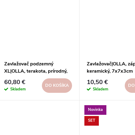
t
t
o
o
v
v
Zavlažovač podzemný
Zavlažovač|OLLA, záp
XL|OLLA, terakota, prírodný,
keramický, 7x7x3cm
21x21x39cm
60,80 €
10,50 €
DO KOŠÍKA
DO
Skladem
Skladem
Novinka
SET