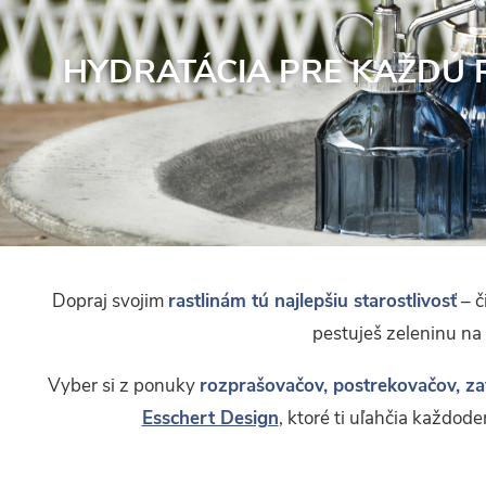
HYDRATÁCIA PRE KAŽDÚ 
Dopraj svojim
rastlinám tú najlepšiu starostlivosť
– č
pestuješ zeleninu na
Vyber si z ponuky
rozprašovačov, postrekovačov, z
Esschert Design
, ktoré ti uľahčia každode