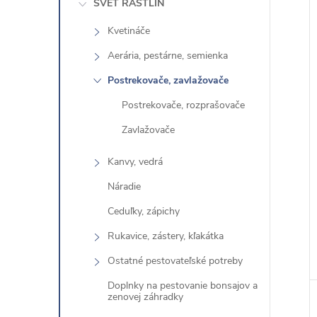
SVET RASTLÍN
t
Kvetináče
e
i
g
i
Aerária, pestárne, semienka
ó
Postrekovače, zavlažovače
r
Postrekovače, rozprašovače
i
Zavlažovače
e
Kanvy, vedrá
Náradie
Ceduľky, zápichy
Rukavice, zástery, kľakátka
Ostatné pestovateľské potreby
Doplnky na pestovanie bonsajov a
zenovej záhradky