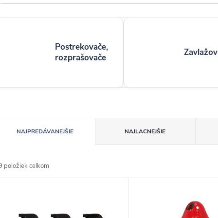
Postrekovače,
Zavlažov
rozprašovače
R
NAJPREDÁVANEJŠIE
NAJLACNEJŠIE
a
9
položiek celkom
d
V
e
ý