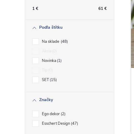
n
1
€
61
€
ý
Podľa štítku
p
Na sklade
48
a
Akcia
0
Novinka
1
n
Tip
0
e
SET
15
l
Značky
Ego dekor
2
Esschert Design
47