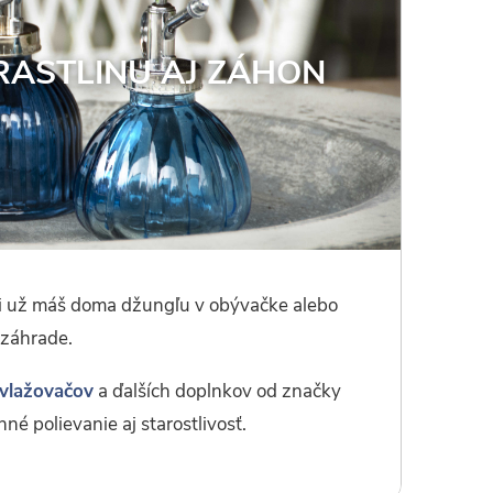
RASTLINU AJ ZÁHON
i už máš doma džungľu v obývačke alebo
 záhrade.
avlažovačov
a ďalších doplnkov od značky
nné polievanie aj starostlivosť.