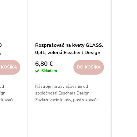
0
Rozprašovač na kvety GLASS,
,
0,4L, zelená|Esschert Design
6,80 €
 KOŠÍKA
DO KOŠÍKA
Skladem
 od
Nástroje na zavlažovanie od
ign.
spoločnosti Esschert Design.
ekovače,
Zavlažovacie kanvy, postrekovače,
ekovače a
striekačky, hadice, postrekovače a
materiálov.
ďalšie nástroje z rôznych materiálov.