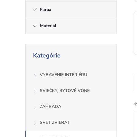
Farba
Materiál
P
Kategórie
r
e
s
VYBAVENIE INTERIÉRU
k
o
SVIEČKY, BYTOVÉ VÔNE
č
4
ZÁHRADA
i
ť
SVET ZVIERAT
k
a