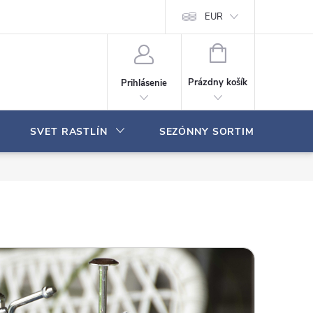
Moja objednávka
EUR
N
Á
Prázdny košík
Prihlásenie
K
U
P
SVET RASTLÍN
SEZÓNNY SORTIMENT
N
Ý
K
O
Š
Í
K