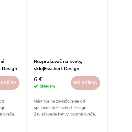
né
Rozprašovač na kvety,
rt Design
sklo|Esschert Design
6 €
 KOŠÍKA
DO KOŠÍKA
Skladem
 od
Nástroje na zavlažovanie od
ign.
spoločnosti Esschert Design.
ekovače,
Zavlažovacie kanvy, postrekovače,
ekovače a
striekačky, hadice, postrekovače a
materiálov.
ďalšie nástroje z rôznych materiálov.