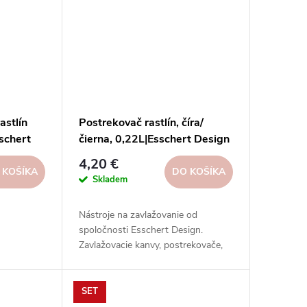
astlín
Postrekovač rastlín, číra/
sschert
čierna, 0,22L|Esschert Design
4,20 €
 KOŠÍKA
DO KOŠÍKA
Skladem
Nástroje na zavlažovanie od
spoločnosti Esschert Design.
Zavlažovacie kanvy, postrekovače,
striekačky, hadice, postrekovače a
ďalšie nástroje z rôznych materiálov.
SET