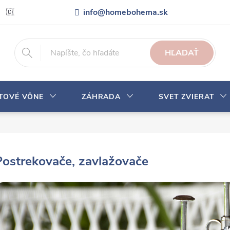
info@homebohema.sk
🇨🇿 Pro zákazníky z České republiky
Veľkoobchodná spolupráca
HĽADAŤ
YTOVÉ VÔNE
ZÁHRADA
SVET ZVIERAT
Postrekovače, zavlažovače