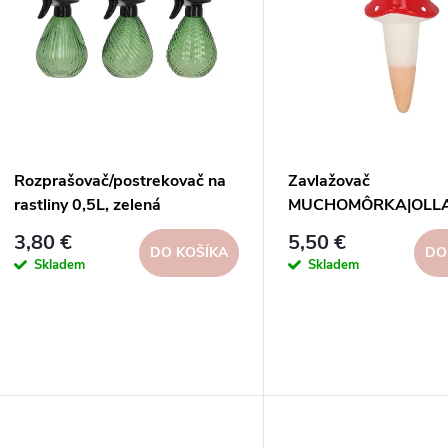
n
p
e
s
p
p
Rozprašovač/postrekovač na
Zavlažovač
r
rastliny 0,5L, zelená
MUCHOMÔRKA|OLLA
r
terakota, červená, 
3,80 €
5,50 €
o
DO KOŠÍKA
DO
Skladem
Skladem
o
d
d
u
u
k
k