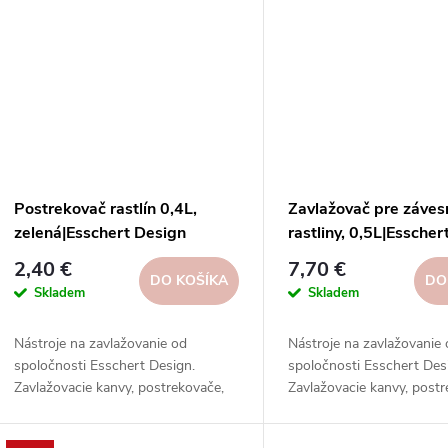
Postrekovač rastlín 0,4L,
Zavlažovač pre záves
zelená|Esschert Design
rastliny, 0,5L|Essche
2,40 €
7,70 €
DO KOŠÍKA
DO
Skladem
Skladem
Nástroje na zavlažovanie od
Nástroje na zavlažovanie
spoločnosti Esschert Design.
spoločnosti Esschert Des
Zavlažovacie kanvy, postrekovače,
Zavlažovacie kanvy, postr
striekačky, hadice, postrekovače a
striekačky, hadice, postr
ďalšie nástroje z rôznych materiálov.
ďalšie nástroje z rôznych 