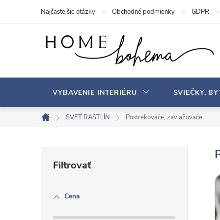
P
Najčastejšie otázky
Obchodné podmienky
GDPR
r
e
j
s
ť
n
VYBAVENIE INTERIÉRU
SVIEČKY, B
a
o
SVET RASTLÍN
Postrekovače, zavlažovače
D
b
o
s
m
B
a
o
v
h
o
Cena
č