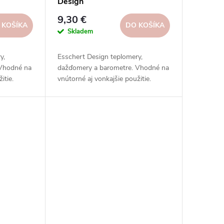
Design
9,30 €
 KOŠÍKA
DO KOŠÍKA
Skladem
y,
Esschert Design teplomery,
 Vhodné na
dažďomery a barometre. Vhodné na
itie.
vnútorné aj vonkajšie použitie.
 rôzne
Vysoká kvalita, odolnosť, rôzne
.
typy, modely a prevedenia.