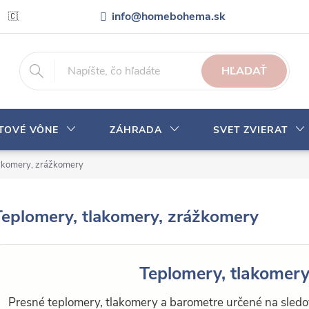
info@homebohema.sk
🇨🇿 Pro zákazníky z České republiky
Veľkoobchodná spolupráca
HĽADAŤ
YTOVÉ VÔNE
ZÁHRADA
SVET ZVIERAT
lakomery, zrážkomery
Teplomery, tlakomery, zrážkomery
Teplomery, tlakomer
Presné teplomery, tlakomery a barometre určené na sledova