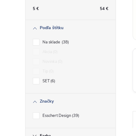
n
5
€
54
€
ý
Podľa štítku
p
Na sklade
38
a
Akcia
0
Novinka
0
n
Tip
0
e
SET
6
l
Značky
Esschert Design
39
Farba