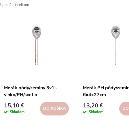
9
položiek celkom
d
V
e
ý
n
p
e
s
p
p
Merák pôdy/zeminy 3v1 -
Merák PH pôdy/zemin
r
vlhko/PH/svetlo
6x4x27cm
r
15,10 €
13,20 €
o
DO KOŠÍKA
DO
Skladem
Skladem
o
d