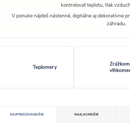
kontrolovať teplotu, tlak vzduc
V ponuke nájdeš nástenné, digitálne aj dekoratívne pr
záhradu.
Zrážkom
Teplomery
vlhkome
R
NAJPREDÁVANEJŠIE
NAJLACNEJŠIE
a