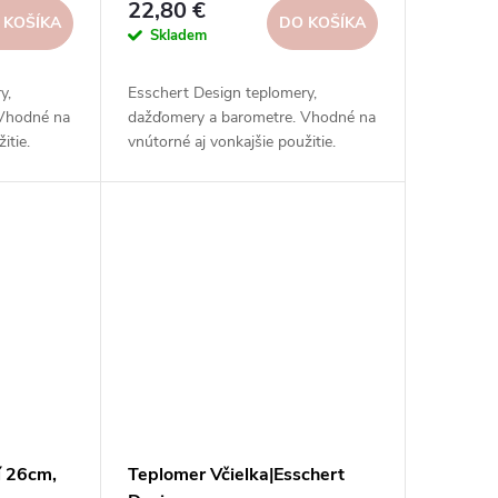
22,80 €
 KOŠÍKA
DO KOŠÍKA
Skladem
y,
Esschert Design teplomery,
 Vhodné na
dažďomery a barometre. Vhodné na
itie.
vnútorné aj vonkajšie použitie.
 rôzne
Vysoká kvalita, odolnosť, rôzne
.
typy, modely a prevedenia.
í 26cm,
Teplomer Včielka|Esschert