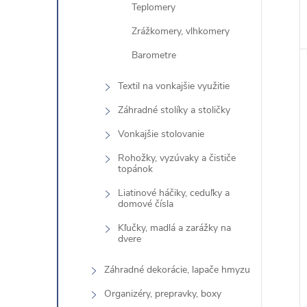
Teplomery
ó
r
Zrážkomery, vlhkomery
i
Barometre
e
Textil na vonkajšie využitie
Záhradné stolíky a stoličky
Vonkajšie stolovanie
Rohožky, vyzúvaky a čističe
topánok
Liatinové háčiky, ceduľky a
domové čísla
Kľučky, madlá a zarážky na
dvere
Záhradné dekorácie, lapače hmyzu
Organizéry, prepravky, boxy