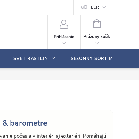
Moja objednávka
EUR
N
Á
Prázdny košík
Prihlásenie
K
U
P
SVET RASTLÍN
SEZÓNNY SORTIMENT
N
Ý
K
O
Š
Í
K
y & barometre
nie počasia v interiéri aj exteriéri. Pomáhajú