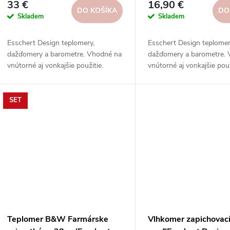
33 €
16,90 €
DO KOŠÍKA
DO
Skladem
Skladem
Esschert Design teplomery,
Esschert Design teplomer
dažďomery a barometre. Vhodné na
dažďomery a barometre.
vnútorné aj vonkajšie použitie.
vnútorné aj vonkajšie použ
Vysoká kvalita, odolnosť, rôzne
Vysoká kvalita, odolnosť,
typy, modely a prevedenia.
typy, modely a prevedenia
SET
Teplomer B&W Farmárske
Vlhkomer zapichovac