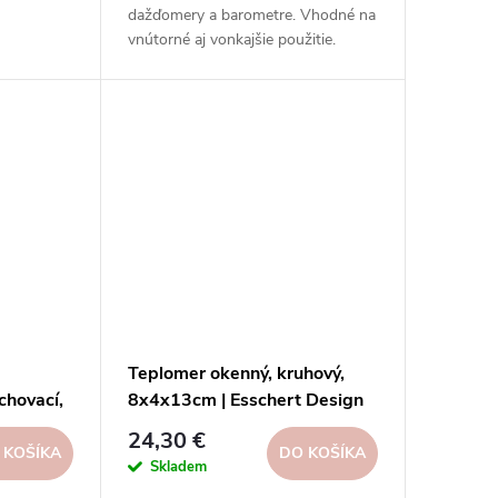
dažďomery a barometre. Vhodné na
vnútorné aj vonkajšie použitie.
Vysoká kvalita, odolnosť, rôzne
typy, modely a prevedenia.
Teplomer okenný, kruhový,
hovací,
8x4x13cm | Esschert Design
24,30 €
 KOŠÍKA
DO KOŠÍKA
Skladem