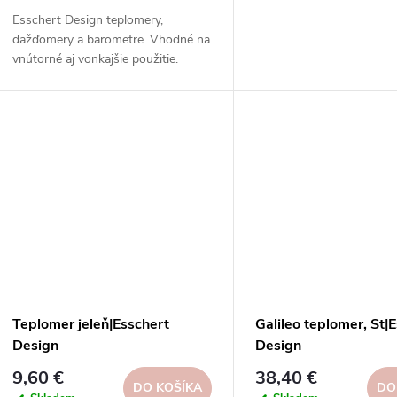
Esschert Design teplomery,
dažďomery a barometre. Vhodné na
vnútorné aj vonkajšie použitie.
Vysoká kvalita, odolnosť, rôzne
typy, modely a prevedenia.
Teplomer jeleň|Esschert
Galileo teplomer, St|
Design
Design
9,60 €
38,40 €
DO KOŠÍKA
DO