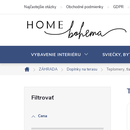
P
Najčastejšie otázky
Obchodné podmienky
GDPR
r
e
j
s
ť
n
VYBAVENIE INTERIÉRU
SVIEČKY, B
a
o
ZÁHRADA
Doplnky na terasu
Teplomery, t
D
b
o
s
m
B
a
o
v
h
o
Cena
č