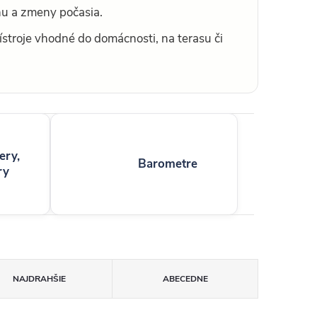
hu a zmeny počasia.
ístroje vhodné do domácnosti, na terasu či
ery,
Barometre
ry
NAJDRAHŠIE
ABECEDNE