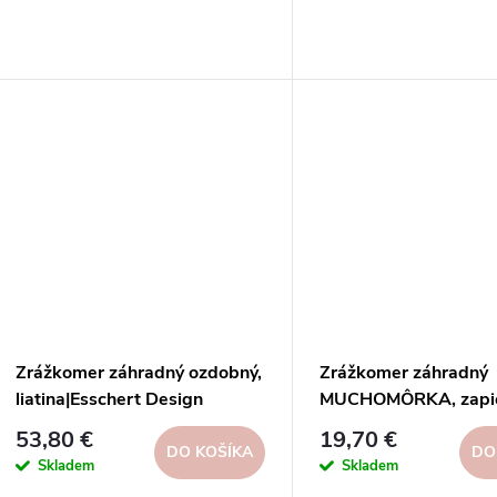
d
u
u
k
k
t
t
o
o
v
v
Zrážkomer záhradný ozdobný,
Zrážkomer záhradný
liatina|Esschert Design
MUCHOMÔRKA, zapic
13x13x34cm
53,80 €
19,70 €
DO KOŠÍKA
DO
Skladem
Skladem