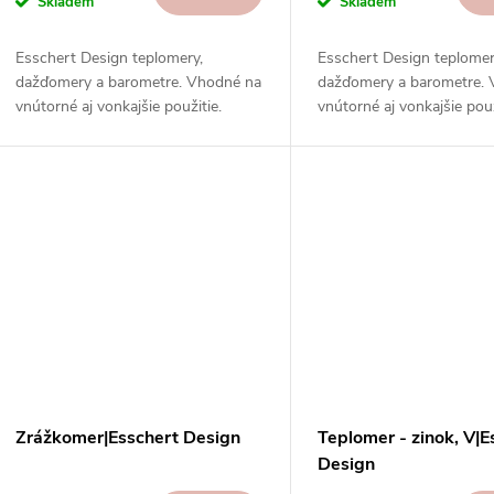
Skladem
Skladem
Esschert Design teplomery,
Esschert Design teplomer
dažďomery a barometre. Vhodné na
dažďomery a barometre.
vnútorné aj vonkajšie použitie.
vnútorné aj vonkajšie použ
Vysoká kvalita, odolnosť, rôzne
Vysoká kvalita, odolnosť,
typy, modely a prevedenia.
typy, modely a prevedenia
Zrážkomer|Esschert Design
Teplomer - zinok, V|E
Design