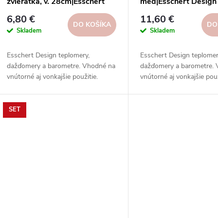
zvieratká, v. 28cm|Esschert
meď|Esschert Design
Design
6,80 €
11,60 €
DO KOŠÍKA
DO
Skladem
Skladem
Esschert Design teplomery,
Esschert Design teplomer
dažďomery a barometre. Vhodné na
dažďomery a barometre.
vnútorné aj vonkajšie použitie.
vnútorné aj vonkajšie použ
Vysoká kvalita, odolnosť, rôzne
Vysoká kvalita, odolnosť,
typy, modely a prevedenia.
typy, modely a prevedenia
SET