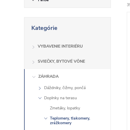
3
P
Kategórie
r
e
s
VYBAVENIE INTERIÉRU
i
k
i
o
SVIEČKY, BYTOVÉ VÔNE
č
ZÁHRADA
i
ť
Dáždniky, čižmy, pončá
k
Doplnky na terasu
a
Zmetáky, lopatky
t
e
Teplomery, tlakomery,
zrážkomery
g