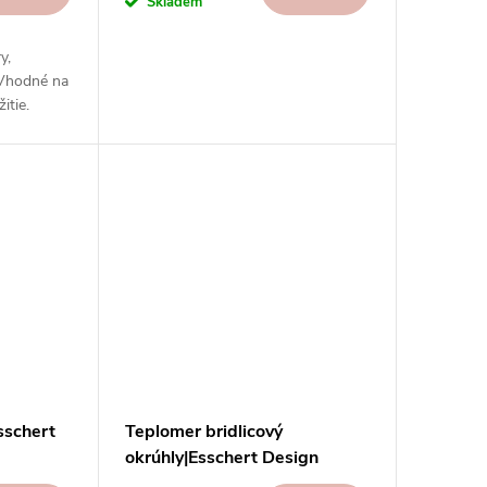
Skladem
y,
 Vhodné na
itie.
 rôzne
.
sschert
Teplomer bridlicový
okrúhly|Esschert Design