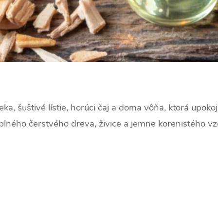
ka, šuštivé lístie, horúci čaj a doma vôňa, ktorá upoko
 plného čerstvého dreva, živice a jemne korenistého v