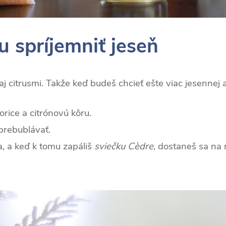
ou spríjemniť jeseň
aj citrusmi. Takže keď budeš chcieť ešte viac jesennej 
orice a citrónovú kôru.
prebublávať.
a, a keď k tomu zapáliš
sviečku Cèdre
, dostaneš sa na