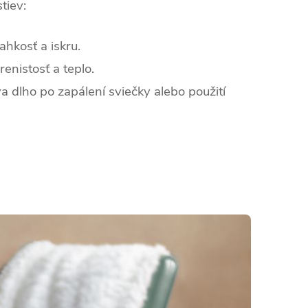
tiev:
hkosť a iskru.
enistosť a teplo.
va dlho po zapálení sviečky alebo použití