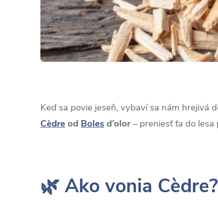
Keď sa povie jeseň, vybaví sa nám hrejivá de
Cèdre
od
Boles
d’olor
– preniesť ťa do lesa
🌿 Ako vonia Cèdre?