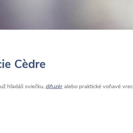
cie Cèdre
 už hľadáš sviečku,
difuzér
alebo praktické voňavé vrec