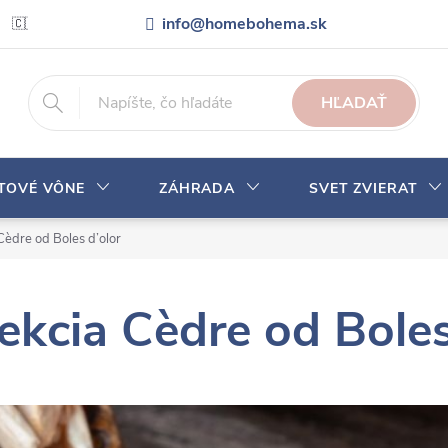
info@homebohema.sk
🇨🇿 Pro zákazníky z České republiky
Veľkoobchodná spolupráca
HĽADAŤ
YTOVÉ VÔNE
ZÁHRADA
SVET ZVIERAT
Cèdre od Boles d’olor
ekcia Cèdre od Boles