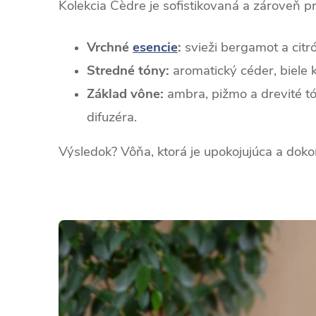
Kolekcia Cèdre je sofistikovaná a zároveň prí
Vrchné
esencie
:
svieži bergamot a citr
Stredné tóny:
aromatický céder, biele k
Základ vône:
ambra, pižmo a drevité tón
difuzéra.
Výsledok? Vôňa, ktorá je upokojujúca a doko