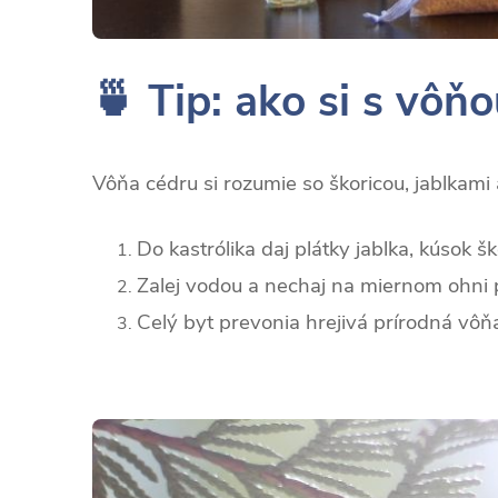
🍵 Tip: ako si s vôň
Vôňa cédru si rozumie so škoricou, jablkami 
Do kastrólika daj plátky jablka, kúsok šk
Zalej vodou a nechaj na miernom ohni 
Celý byt prevonia hrejivá prírodná vôň