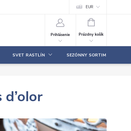
Moja objednávka
EUR
N
Á
Prázdny košík
Prihlásenie
K
U
P
SVET RASTLÍN
SEZÓNNY SORTIMENT
N
Ý
K
O
Š
Í
 d’olor
K