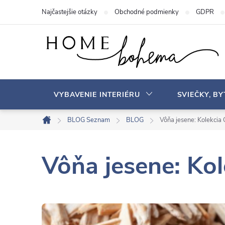
P
Najčastejšie otázky
Obchodné podmienky
GDPR
r
e
j
s
ť
n
VYBAVENIE INTERIÉRU
SVIEČKY, B
a
o
BLOG Seznam
BLOG
Vôňa jesene: Kolekcia 
D
b
o
s
m
Vôňa jesene: Kol
a
o
v
h