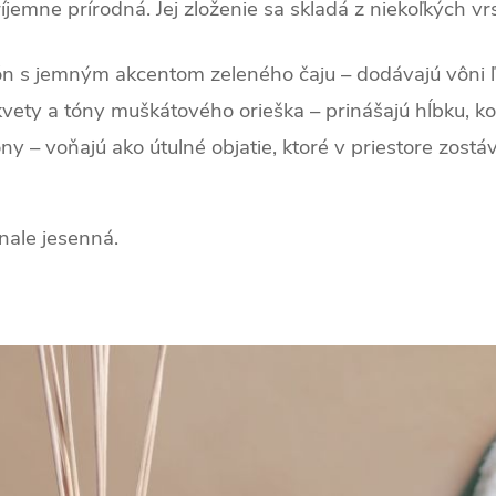
jemne prírodná. Jej zloženie sa skladá z niekoľkých vrs
ón s jemným akcentom zeleného čaju – dodávajú vôni ľa
vety a tóny muškátového orieška – prinášajú hĺbku, kor
y – voňajú ako útulné objatie, ktoré v priestore zostá
nale jesenná.