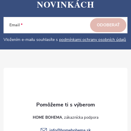
Z
NOVINKÁCH
á
p
ä
Email
ODOBERAŤ
t
i
Vložením e-mailu souhlasíte s
podmínkami ochrany osobních údajů
e
HOME BOHEMA
info
@
homebohema.sk