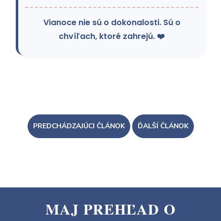
Vianoce nie sú o dokonalosti. Sú o
chvíľach, ktoré zahrejú. ❤️
PREDCHÁDZAJÚCI ČLÁNOK
ĎALŠÍ ČLÁNOK
MAJ PREHĽAD O