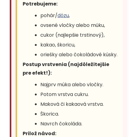
Potrebujeme:
pohár/
dózu
,
ovsené vločky alebo múku,
cukor (najlepšie trstinový),
kakao, škoricu,
oriešky alebo čokoládové kúsky.
Postup vrstvenia (najdôležitejšie
pre efekt!):
Najprv múka alebo vločky.
Potom vrstva cukru.
Maková či kakaová vrstva.
Škorica.
Navrch čokoláda.
Prilož návod: