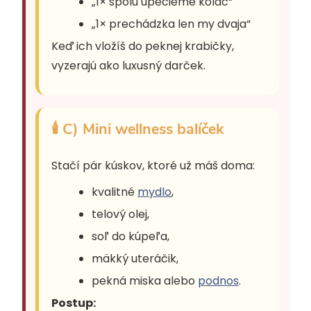
„1× spolu upečieme koláč“
„1× prechádzka len my dvaja“
Keď ich vložíš do peknej krabičky,
vyzerajú ako luxusný darček.
🕯 C) Mini wellness balíček
Stačí pár kúskov, ktoré už máš doma:
kvalitné
mydlo
,
telový olej,
soľ do kúpeľa,
mäkký uteráčik,
pekná miska alebo
podnos
.
Postup: