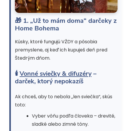
🎁 1. „Už to mám doma“ darčeky z
Home Bohema
Kúsky, ktoré fungujú VŽDY a pôsobia
premyslene, aj keď ich kupuješ deň pred
Štedrým dňom.
🕯
Vonné sviečky & difuzéry
–
darček, ktorý nepokazíš
Ak chceš, aby to nebola „len sviečka“, skús
toto:
Vyber vôňu podľa človeka – drevité,
sladké alebo zimné tóny.