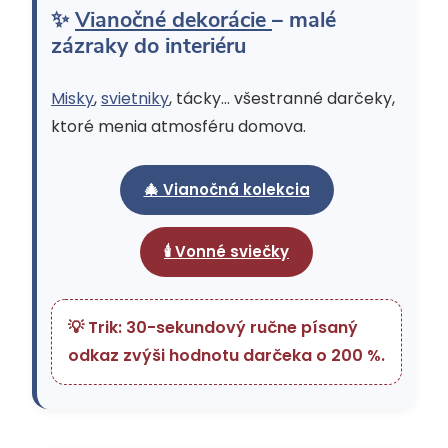
✨
Vianočné dekorácie
– malé
zázraky do interiéru
Misky
,
svietniky
, tácky… všestranné darčeky,
ktoré menia atmosféru domova.
🎄 Vianočná kolekcia
🕯 Vonné sviečky
💡 Trik: 30-sekundový ručne písaný
odkaz zvýši hodnotu darčeka o 200 %.