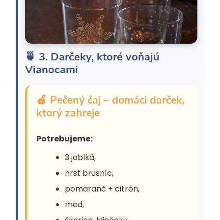
🍵 3. Darčeky, ktoré voňajú
Vianocami
🍎 Pečený čaj – domáci darček,
ktorý zahreje
Potrebujeme:
3 jablká,
hrsť brusníc,
pomaranč + citrón,
med,