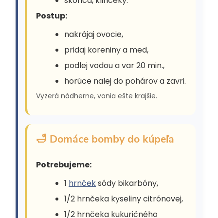
škorica, klinčeky.
Postup:
nakrájaj ovocie,
pridaj koreniny a med,
podlej vodou a var 20 min.,
horúce nalej do pohárov a zavri.
Vyzerá nádherne, vonia ešte krajšie.
🛁 Domáce bomby do kúpeľa
Potrebujeme:
1
hrnček
sódy bikarbóny,
1/2 hrnčeka kyseliny citrónovej,
1/2 hrnčeka kukuričného