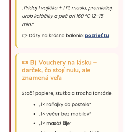
„Pridaj 1 vajíčko + 1 PL masla, premiešaj,
urob koláčiky a peč pri 160 °C 12–15
min.“
👉 Dózy na krásne balenie:
pozrieť tu
📜 B) Vouchery na lásku –
darček, čo stojí nulu, ale
znamená veľa
Stačí papiere, stužka a trocha fantázie.
„1× raňajky do postele“
„1× večer bez mobilov“
„1× masáž šije“