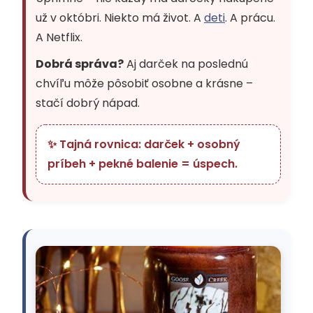
už v októbri. Niekto má život. A
deti
. A prácu.
A Netflix.
Dobrá správa?
Aj darček na poslednú
chvíľu môže pôsobiť osobne a krásne –
stačí dobrý nápad.
✨ Tajná rovnica: darček + osobný
príbeh + pekné balenie = úspech.