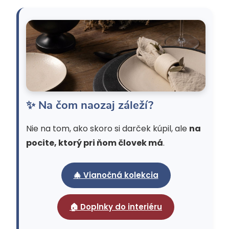
✨ Na čom naozaj záleží?
Nie na tom, ako skoro si darček kúpil, ale
na
pocite, ktorý pri ňom človek má
.
🎄 Vianočná kolekcia
🏠 Doplnky do interiéru