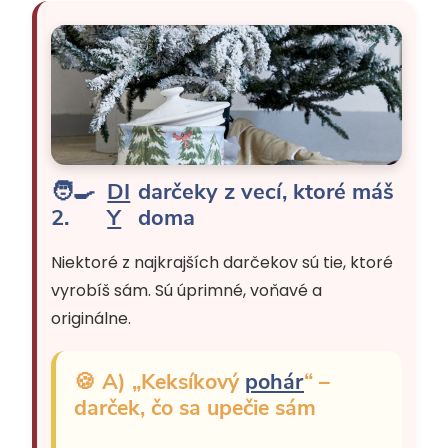
🧑‍🍳
DI
darčeky z vecí, ktoré máš
2.
Y
doma
Niektoré z najkrajších darčekov sú tie, ktoré
vyrobíš sám. Sú úprimné, voňavé a
originálne.
🍪 A) „Keksíkový
pohár
“ –
darček, čo sa upečie sám