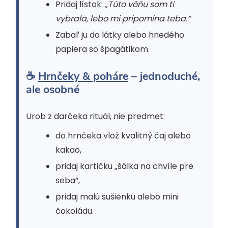
Pridaj lístok:
„Túto vôňu som ti
vybrala, lebo mi pripomína teba.“
Zabaľ ju do látky alebo hnedého
papiera so špagátikom.
☕
Hrnčeky & poháre
– jednoduché,
ale osobné
Urob z darčeka rituál, nie predmet:
do hrnčeka vlož kvalitný čaj alebo
kakao,
pridaj kartičku „šálka na chvíle pre
seba“,
pridaj malú sušienku alebo mini
čokoládu.