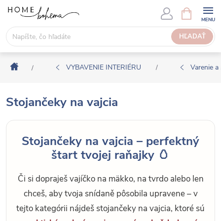
P
N
Á
r
K
e
HĽADAŤ
U
j
P
s
N
Domov
ť
VYBAVENIE INTERIÉRU
Varenie a 
/
/
Ý
n
K
a
O
Stojančeky na vajcia
o
Š
b
Í
s
K
Stojančeky na vajcia – perfektný
a
štart tvojej raňajky 🥚
h
Či si dopraješ vajíčko na mäkko, na tvrdo alebo len
chceš, aby tvoja snídaně pôsobila upravene – v
tejto kategórii nájdeš stojančeky na vajcia, ktoré sú