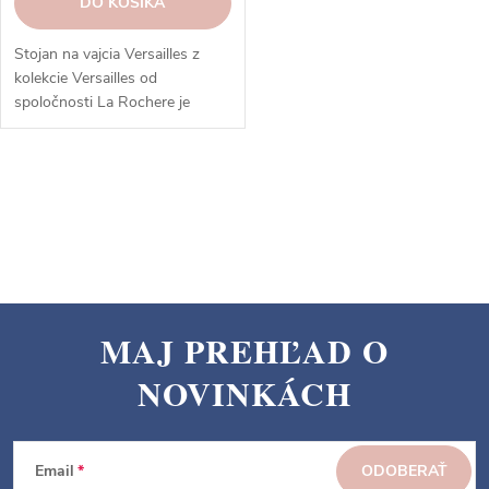
DO KOŠÍKA
Stojan na vajcia Versailles z
kolekcie Versailles od
spoločnosti La Rochere je
barokový a elegantný pohár s
motívmi mušlí a rastlín z
francúzskeho paláca. Ponúka
O
rôzne typy pohárov a nádob na
v
každú príležitosť.
l
á
d
a
MAJ PREHĽAD O
c
Z
i
NOVINKÁCH
á
e
p
p
ä
r
Email
ODOBERAŤ