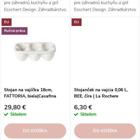
pre záhradnú kuchyňu a gril
pre záhradnú kuchyňu a gril
Esschert Design. Záhradkárstvo
Esschert Design. Záhradkárstvo
s prírodnou inšpiráciou.
s prírodnou inšpiráciou.
EU
EU
Kvalitné a odolné materiály.
Kvalitné a odolné materiály.
Štýlový a funkčný dizajn.
Štýlový a funkčný dizajn.
Ručná práca
Stojan na vajíčka 18cm,
Stojanček na vajcia 0,06 L,
FATTORIA, biela|Casafina
BEE, číra | La Rochere
29,80 €
6,30 €
Skladem
Skladem
DO KOŠÍKA
DO KOŠÍKA