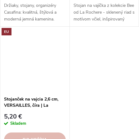
Držiaky, stojany, organizéry
Stojan na vajíčka z kolekcie Bee
Casafina: kvalitná, štýlová a
od La Rochere - sklenený riad s
moderná jemná kamenina.
motívom včiel, inšpirovaný
Rôzne farby a tvary. Ideálne pre
francúzskym vidiekom. Vhodný
EU
poriadok a prehľadnosť. Skvelý
na každý stôl a príležitosť.
darček.
Stojanček na vajcia 2,6 cm,
VERSAILLES, číra | La
Rochere
5,20 €
Skladem