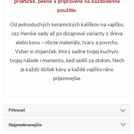
praktické, pekné a pripravené na každodenné
použitie
.
Od jednoduchých keramických kalíškov na vajíčko,
cez menšie sady až po dizajnové varianty z dreva
alebo kovu – rôzne materiály, tvary a povrchy.
Vyber si stojanček, ktorý sadne tvojej kuchyni,
tvojej nálade i momentu, keď sedíš za stolom. Nech
je každý dúšok kávy a každé vajíčko ráno
príjemnejšie.
Filtrovať
R
Najpredávanejšie
a