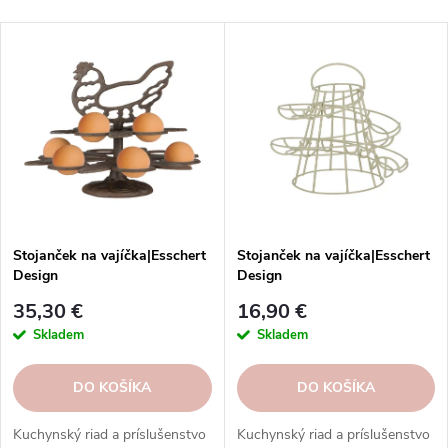
d
Najlacnejšie
V
e
Najdrahšie
ý
n
p
i
Abecedne
i
e
s
p
p
r
r
o
o
d
d
u
Stojanček na vajíčka|Esschert
Stojanček na vajíčka|Esschert
u
Design
Design
k
k
t
35,30 €
16,90 €
t
o
Skladem
Skladem
o
v
v
DO KOŠÍKA
DO KOŠÍKA
Kuchynský riad a príslušenstvo
Kuchynský riad a príslušenstvo