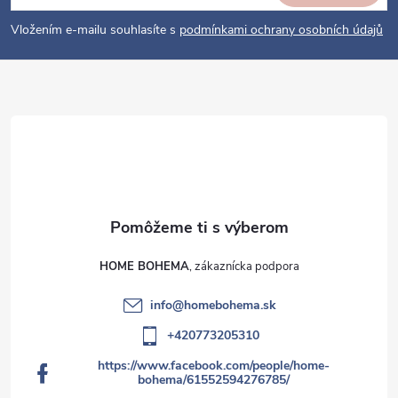
v
t
k
i
Vložením e-mailu souhlasíte s
podmínkami ochrany osobních údajů
y
e
v
ý
p
i
s
u
HOME BOHEMA
info
@
homebohema.sk
+420773205310
https://www.facebook.com/people/home-
bohema/61552594276785/