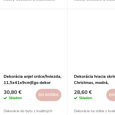
Inšpirujte sa na našich sociálnych
Inšpirujte sa na našich so
sieťach.
sieťach.
Dekorácia anjel srdce/hviezda,
Dekorácia hracia skri
11,5x41x9cm|Ego dekor
Christmas, modrá,
9x16x9cm,|Ego deko
30,80 €
28,60 €
DO KOŠÍKA
DO
Skladem
Skladem
Dekorácie do bytu z kvalitných
Dekorácie na státie z kval