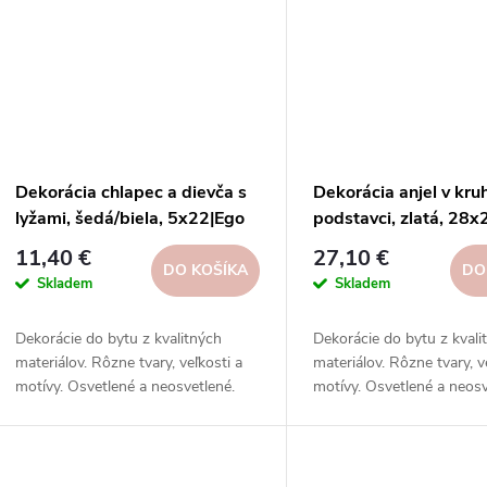
t
o
o
v
v
Dekorácia chlapec a dievča s
Dekorácia anjel v kr
lyžami, šedá/biela, 5x22|Ego
podstavci, zlatá, 28x
dekor
dekor
11,40 €
27,10 €
DO KOŠÍKA
DO
Skladem
Skladem
Dekorácie do bytu z kvalitných
Dekorácie do bytu z kvali
materiálov. Rôzne tvary, veľkosti a
materiálov. Rôzne tvary, v
motívy. Osvetlené a neosvetlené.
motívy. Osvetlené a neosv
Inšpirujte sa na našich sociálnych
Inšpirujte sa na našich so
sieťach.
sieťach.