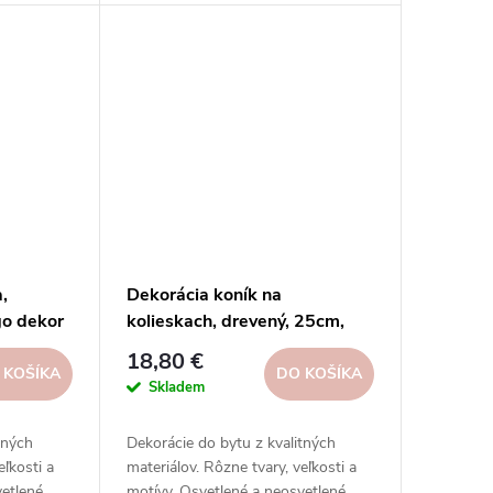
sieťach.
a,
Dekorácia koník na
o dekor
kolieskach, drevený, 25cm,
prírod|Ego dekor
18,80 €
 KOŠÍKA
DO KOŠÍKA
Skladem
tných
Dekorácie do bytu z kvalitných
eľkosti a
materiálov. Rôzne tvary, veľkosti a
etlené.
motívy. Osvetlené a neosvetlené.