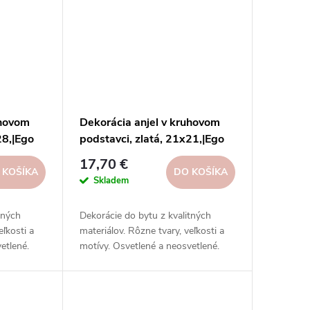
uhovom
Dekorácia anjel v kruhovom
28,|Ego
podstavci, zlatá, 21x21,|Ego
dekor
17,70 €
 KOŠÍKA
DO KOŠÍKA
Skladem
tných
Dekorácie do bytu z kvalitných
eľkosti a
materiálov. Rôzne tvary, veľkosti a
etlené.
motívy. Osvetlené a neosvetlené.
ciálnych
Inšpirujte sa na našich sociálnych
sieťach.