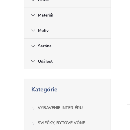
i
i
Materiál
Motiv
Sezóna
Událost
P
Kategórie
r
e
s
VYBAVENIE INTERIÉRU
k
o
SVIEČKY, BYTOVÉ VÔNE