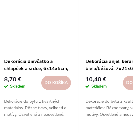
Dekorácia dievčatko a
Dekorácia anjel, kera
chlapček a srdce, 6x14x5cm,
biela/béžová, 7x21x6
2|Ego dekor
ks|Ego dekor
8,70 €
10,40 €
DO KOŠÍKA
DO
Skladem
Skladem
Dekorácie do bytu z kvalitných
Dekorácie do bytu z kvali
materiálov. Rôzne tvary, veľkosti a
materiálov. Rôzne tvary, v
motívy. Osvetlené a neosvetlené.
motívy. Osvetlené a neosv
Inšpirujte sa na našich sociálnych
Inšpirujte sa na našich so
sieťach.
sieťach.