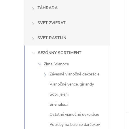
č
ZÁHRADA
i
ť
SVET ZVIERAT
k
a
SVET RASTLÍN
t
e
SEZÓNNY SORTIMENT
g
Zima, Vianoce
ó
r
Závesné vianočné dekorácie
i
Vianočné vence, girlandy
e
Sobi, jeleni
Snehuliaci
Ostatné vianočné dekorácie
Potreby na balenie darčekov