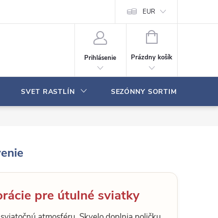
Moja objednávka
EUR
N
Á
Prázdny košík
Prihlásenie
K
U
P
SVET RASTLÍN
SEZÓNNY SORTIMENT
N
Ý
K
O
Š
Í
venie
K
orácie pre útulné sviatky
 sviatočnú atmosféru. Skvelo doplnia poličku,