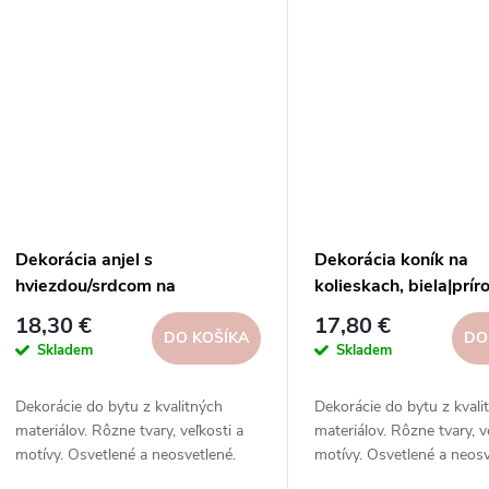
Dekorácia anjel s
Dekorácia koník na
hviezdou/srdcom na
kolieskach, biela|prír
podstavci, červ|Ego dekor
17x25x|Ego dekor
18,30 €
17,80 €
DO KOŠÍKA
DO
Skladem
Skladem
Dekorácie do bytu z kvalitných
Dekorácie do bytu z kvali
materiálov. Rôzne tvary, veľkosti a
materiálov. Rôzne tvary, v
motívy. Osvetlené a neosvetlené.
motívy. Osvetlené a neosv
Inšpirujte sa na našich sociálnych
Inšpirujte sa na našich so