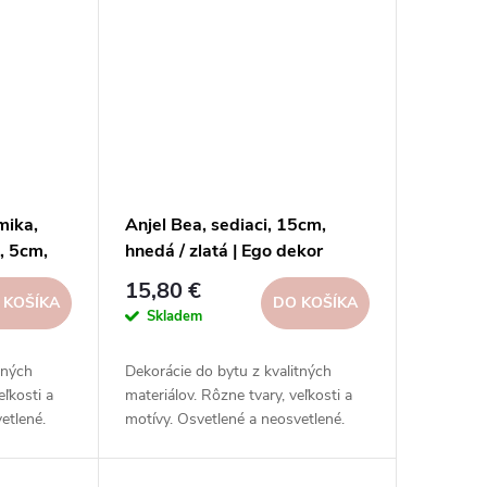
mika,
Anjel Bea, sediaci, 15cm,
, 5cm,
hnedá / zlatá | Ego dekor
15,80 €
 KOŠÍKA
DO KOŠÍKA
Skladem
tných
Dekorácie do bytu z kvalitných
eľkosti a
materiálov. Rôzne tvary, veľkosti a
etlené.
motívy. Osvetlené a neosvetlené.
ciálnych
Inšpirujte sa na našich sociálnych
sieťach.