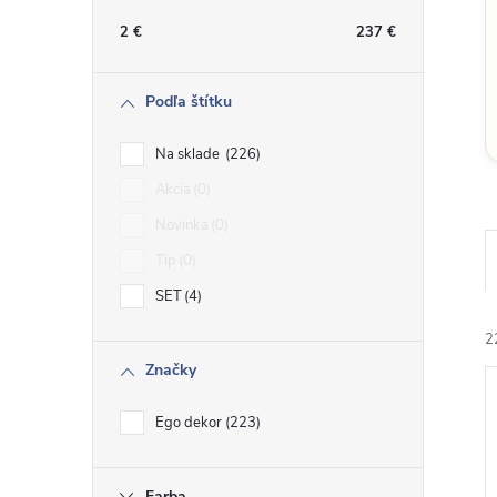
n
2
€
237
€
ý
Podľa štítku
p
Na sklade
226
a
Akcia
0
Novinka
0
n
Tip
0
e
SET
4
2
l
Značky
Ego dekor
223
Farba