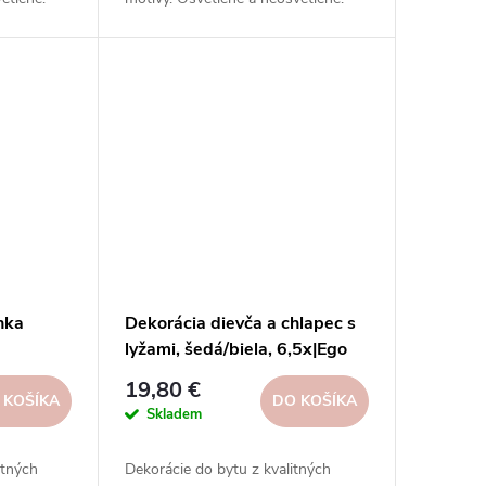
ciálnych
Inšpirujte sa na našich sociálnych
sieťach.
nka
Dekorácia dievča a chlapec s
lyžami, šedá/biela, 6,5x|Ego
r
dekor
19,80 €
 KOŠÍKA
DO KOŠÍKA
Skladem
itných
Dekorácie do bytu z kvalitných