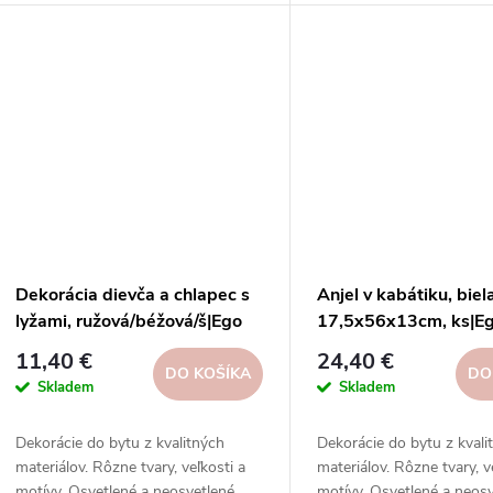
sieťach.
sieťach.
Dekorácia dievča a chlapec s
Anjel v kabátiku, biel
lyžami, ružová/béžová/š|Ego
17,5x56x13cm, ks|Eg
dekor
11,40 €
24,40 €
DO KOŠÍKA
DO
Skladem
Skladem
Dekorácie do bytu z kvalitných
Dekorácie do bytu z kvali
materiálov. Rôzne tvary, veľkosti a
materiálov. Rôzne tvary, v
motívy. Osvetlené a neosvetlené.
motívy. Osvetlené a neosv