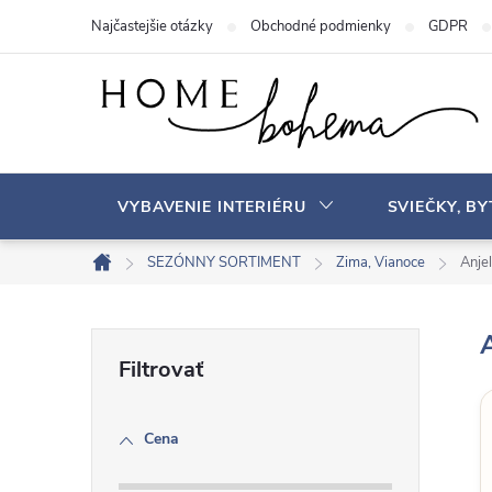
P
Najčastejšie otázky
Obchodné podmienky
GDPR
r
e
j
s
ť
n
VYBAVENIE INTERIÉRU
SVIEČKY, B
a
o
SEZÓNNY SORTIMENT
Zima, Vianoce
Anjel
D
b
o
s
m
B
a
o
v
h
o
Cena
č