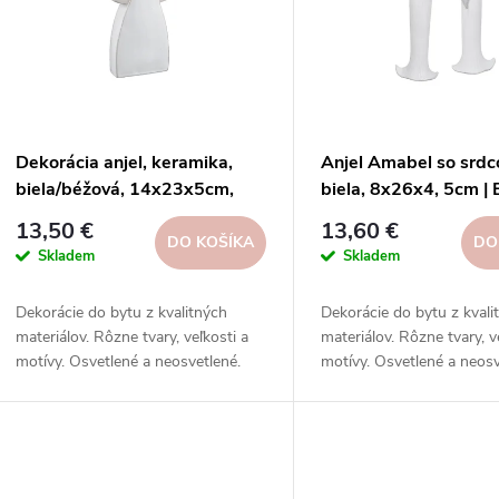
p
e
s
p
p
Dekorácia anjel, keramika,
Anjel Amabel so srd
r
biela/béžová, 14x23x5cm,
biela, 8x26x4, 5cm | 
r
ks|Ego dekor
dekor
13,50 €
13,60 €
o
DO KOŠÍKA
DO
Skladem
Skladem
o
d
Dekorácie do bytu z kvalitných
Dekorácie do bytu z kvali
d
materiálov. Rôzne tvary, veľkosti a
materiálov. Rôzne tvary, v
u
motívy. Osvetlené a neosvetlené.
motívy. Osvetlené a neosv
u
Inšpirujte sa na našich sociálnych
Inšpirujte sa na našich so
k
sieťach.
sieťach.
k
t