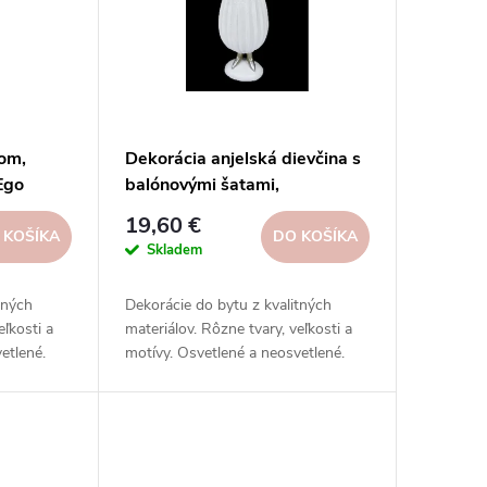
com,
Dekorácia anjelská dievčina s
Ego
balónovými šatami,
9x25x8c|Ego dekor
19,60 €
 KOŠÍKA
DO KOŠÍKA
Skladem
tných
Dekorácie do bytu z kvalitných
eľkosti a
materiálov. Rôzne tvary, veľkosti a
etlené.
motívy. Osvetlené a neosvetlené.
ciálnych
Inšpirujte sa na našich sociálnych
sieťach.