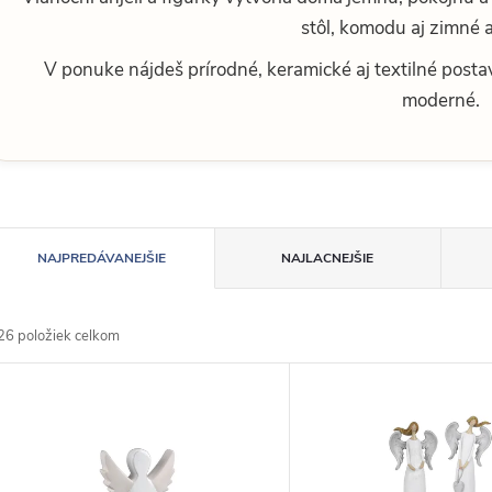
stôl, komodu aj zimné
V ponuke nájdeš prírodné, keramické aj textilné posta
moderné.
R
NAJPREDÁVANEJŠIE
NAJLACNEJŠIE
a
26
položiek celkom
d
V
e
ý
n