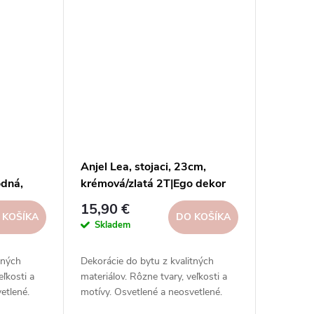
Anjel Lea, stojaci, 23cm,
odná,
krémová/zlatá 2T|Ego dekor
15,90 €
 KOŠÍKA
DO KOŠÍKA
Skladem
tných
Dekorácie do bytu z kvalitných
eľkosti a
materiálov. Rôzne tvary, veľkosti a
etlené.
motívy. Osvetlené a neosvetlené.
ciálnych
Inšpirujte sa na našich sociálnych