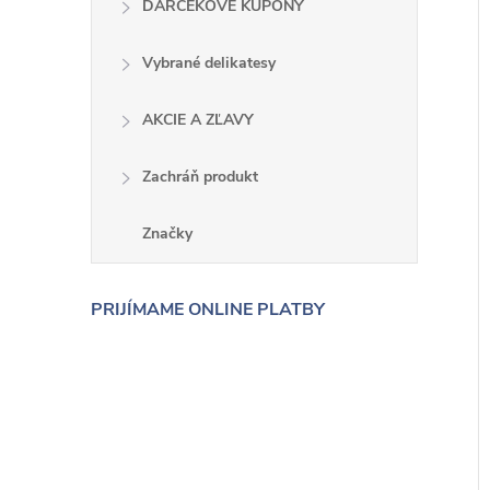
DARČEKOVÉ KUPÓNY
Vybrané delikatesy
AKCIE A ZĽAVY
Zachráň produkt
Značky
PRIJÍMAME ONLINE PLATBY