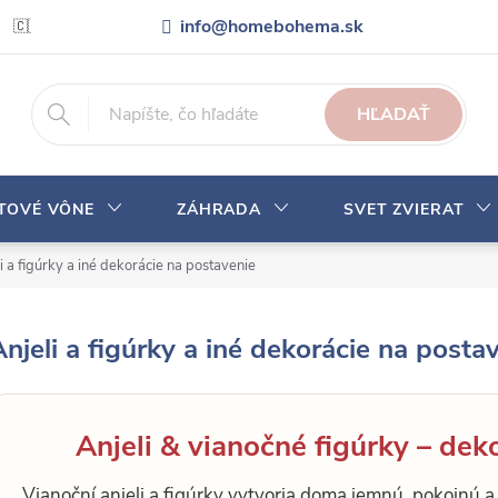
info@homebohema.sk
🇨🇿 Pro zákazníky z České republiky
Veľkoobchodná spolupráca
HĽADAŤ
YTOVÉ VÔNE
ZÁHRADA
SVET ZVIERAT
i a figúrky a iné dekorácie na postavenie
Anjeli a figúrky a iné dekorácie na posta
Anjeli & vianočné figúrky – dek
Vianoční anjeli a figúrky vytvoria doma jemnú, pokojnú a