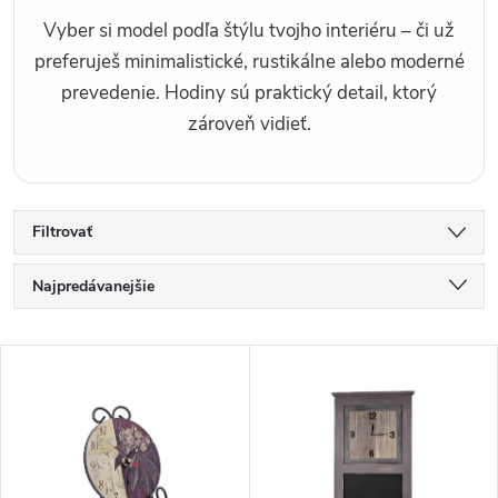
Vyber si model podľa štýlu tvojho interiéru – či už
preferuješ minimalistické, rustikálne alebo moderné
prevedenie. Hodiny sú praktický detail, ktorý
zároveň vidieť.
Filtrovať
R
Najpredávanejšie
a
d
Najlacnejšie
V
e
Najdrahšie
ý
n
p
i
Abecedne
i
e
s
p