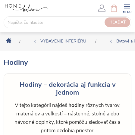
P
N
Á
r
K
e
HĽADAŤ
U
j
P
s
N
Domov
ť
VYBAVENIE INTERIÉRU
Bytové a i
/
/
Ý
n
K
a
O
Hodiny
o
Š
b
Í
s
K
Hodiny – dekorácia aj funkcia v
a
jednom
h
V tejto kategórii nájdeš
hodiny
rôznych tvarov,
materiálov a veľkostí – nástenné, stolné alebo
návodné doplnky, ktoré pomôžu sledovať čas a
pritom ozdobia priestor.