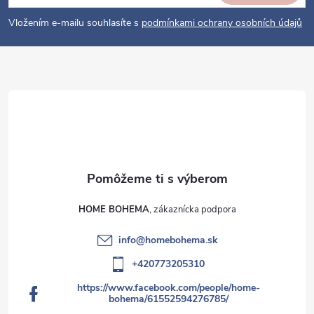
v
t
k
i
Vložením e-mailu souhlasíte s
podmínkami ochrany osobních údajů
y
e
v
ý
p
i
s
u
HOME BOHEMA
info
@
homebohema.sk
+420773205310
https://www.facebook.com/people/home-
bohema/61552594276785/