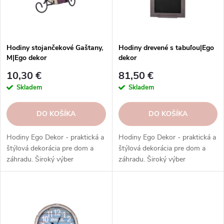
p
r
r
o
o
d
d
u
Hodiny stojančekové Gaštany,
Hodiny drevené s tabuľou|Ego
u
M|Ego dekor
dekor
k
k
t
10,30 €
81,50 €
t
o
Skladem
Skladem
o
v
v
DO KOŠÍKA
DO KOŠÍKA
Hodiny Ego Dekor - praktická a
Hodiny Ego Dekor - praktická a
štýlová dekorácia pre dom a
štýlová dekorácia pre dom a
záhradu. Široký výber
záhradu. Široký výber
materiálov, tvarov a štýlov.
materiálov, tvarov a štýlov.