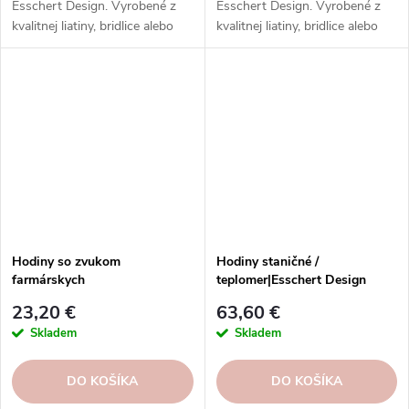
Esschert Design. Vyrobené z
Esschert Design. Vyrobené z
kvalitnej liatiny, bridlice alebo
kvalitnej liatiny, bridlice alebo
plastu. Ideálne do interiéru
plastu. Ideálne do interiéru
alebo do záhrady.
alebo do záhrady.
Hodiny so zvukom
Hodiny staničné /
farmárskych
teplomer|Esschert Design
zvieratiek|Esschert Design
23,20 €
63,60 €
Skladem
Skladem
DO KOŠÍKA
DO KOŠÍKA