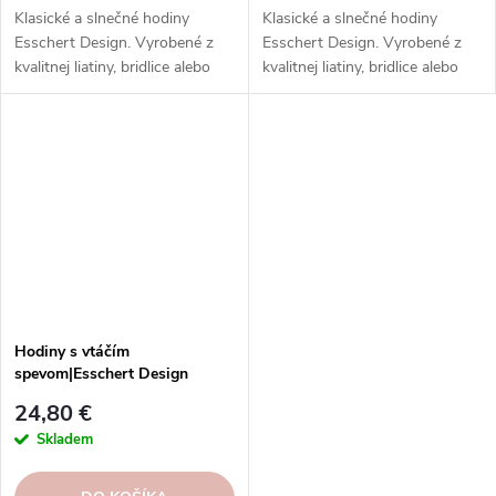
Klasické a slnečné hodiny
Klasické a slnečné hodiny
Esschert Design. Vyrobené z
Esschert Design. Vyrobené z
kvalitnej liatiny, bridlice alebo
kvalitnej liatiny, bridlice alebo
plastu. Ideálne do interiéru
plastu. Ideálne do interiéru
alebo do záhrady.
alebo do záhrady.
Hodiny s vtáčím
spevom|Esschert Design
24,80 €
Skladem