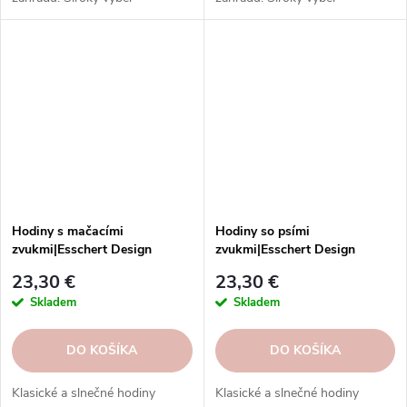
materiálov, tvarov a štýlov.
materiálov, tvarov a štýlov.
Hodiny s mačacími
Hodiny so psími
zvukmi|Esschert Design
zvukmi|Esschert Design
23,30 €
23,30 €
Skladem
Skladem
DO KOŠÍKA
DO KOŠÍKA
Klasické a slnečné hodiny
Klasické a slnečné hodiny