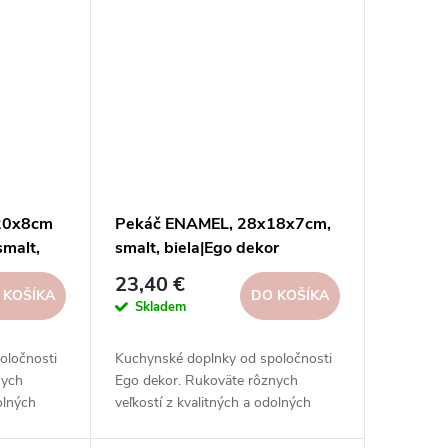
.20x8cm
Pekáč ENAMEL, 28x18x7cm,
smalt,
smalt, biela|Ego dekor
23,40 €
 KOŠÍKA
DO KOŠÍKA
Skladem
oločnosti
Kuchynské doplnky od spoločnosti
nych
Ego dekor. Rukoväte rôznych
olných
veľkostí z kvalitných a odolných
hutných
materiálov na prípravu chutných
.
pokrmov vo vašej kuchyni.