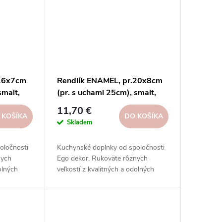
.16x7cm
Rendlík ENAMEL, pr.20x8cm
smalt,
(pr. s uchami 25cm), smalt,
or
ružová/biela|Ego dekor
11,70 €
 KOŠÍKA
DO KOŠÍKA
Skladem
oločnosti
Kuchynské doplnky od spoločnosti
nych
Ego dekor. Rukoväte rôznych
olných
veľkostí z kvalitných a odolných
hutných
materiálov na prípravu chutných
.
pokrmov vo vašej kuchyni.