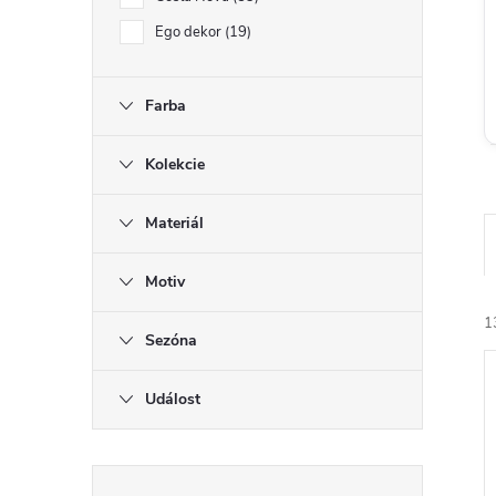
Ego dekor
19
Farba
Kolekcie
Materiál
Motiv
1
Sezóna
Událost
P