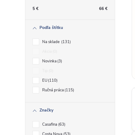
n
5
€
66
€
ý
Podľa štítku
p
Na sklade
131
a
Akcia
0
Novinka
3
n
Tip
0
e
EU
110
Ručná práca
115
l
Značky
Casafina
63
Costa Nova
53