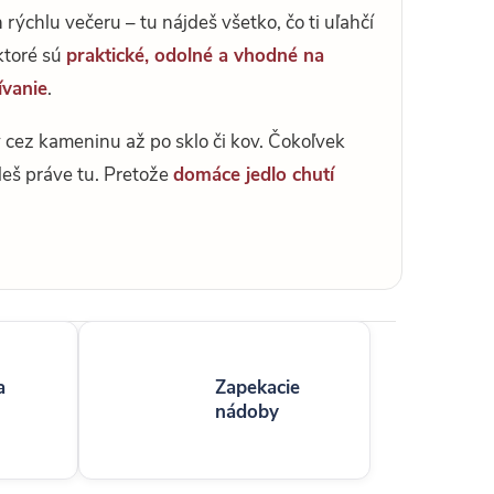
 rýchlu večeru – tu nájdeš všetko, čo ti uľahčí
ktoré sú
praktické, odolné a vhodné na
vanie
.
y cez kameninu až po sklo či kov. Čokoľvek
deš práve tu. Pretože
domáce jedlo chutí
a
Zapekacie
nádoby