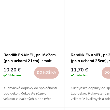
Rendlík ENAMEL, pr.16x7cm
Rendlík ENAMEL, pr
(pr. s uchami 21cm), smalt,
(pr. s uchami 25cm), 
biela|Ego dekor
biela|Ego dekor
10,20 €
11,70 €
DO KOŠÍKA
DO
Skladem
Skladem
Kuchynské doplnky od spoločnosti
Kuchynské doplnky od sp
Ego dekor. Rukoväte rôznych
Ego dekor. Rukoväte rôz
veľkostí z kvalitných a odolných
veľkostí z kvalitných a od
materiálov na prípravu chutných
materiálov na prípravu c
pokrmov vo vašej kuchyni.
pokrmov vo vašej kuchyni