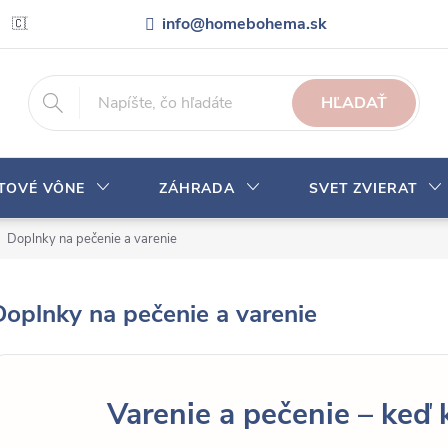
info@homebohema.sk
🇨🇿 Pro zákazníky z České republiky
Veľkoobchodná spolupráca
HĽADAŤ
YTOVÉ VÔNE
ZÁHRADA
SVET ZVIERAT
Doplnky na pečenie a varenie
Doplnky na pečenie a varenie
Varenie a pečenie – keď 