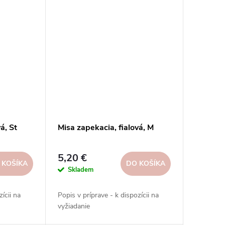
á, St
Misa zapekacia, fialová, M
5,20 €
 KOŠÍKA
DO KOŠÍKA
Skladem
ícii na
Popis v príprave - k dispozícii na
vyžiadanie