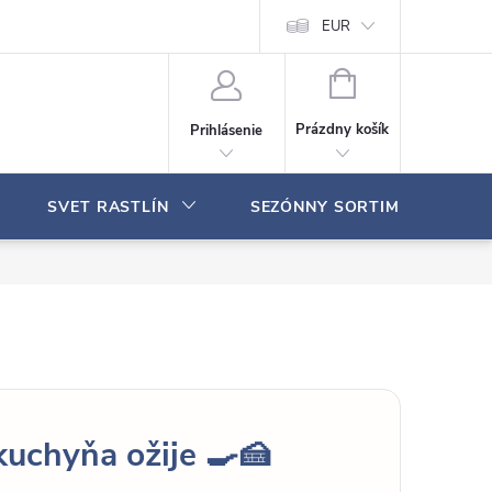
Moja objednávka
EUR
N
Á
Prázdny košík
Prihlásenie
K
U
P
SVET RASTLÍN
SEZÓNNY SORTIMENT
N
Ý
K
O
Š
Í
K
kuchyňa ožije 🍳🍰