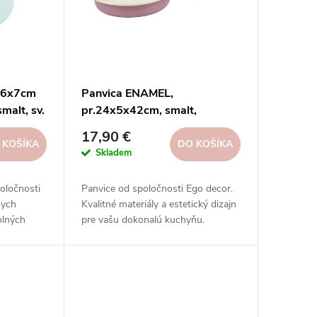
.16x7cm
Panvica ENAMEL,
malt, sv.
pr.24x5x42cm, smalt,
or
ružová/biela|Ego dekor
17,90 €
 KOŠÍKA
DO KOŠÍKA
Skladem
oločnosti
Panvice od spoločnosti Ego decor.
nych
Kvalitné materiály a estetický dizajn
olných
pre vašu dokonalú kuchyňu.
hutných
.