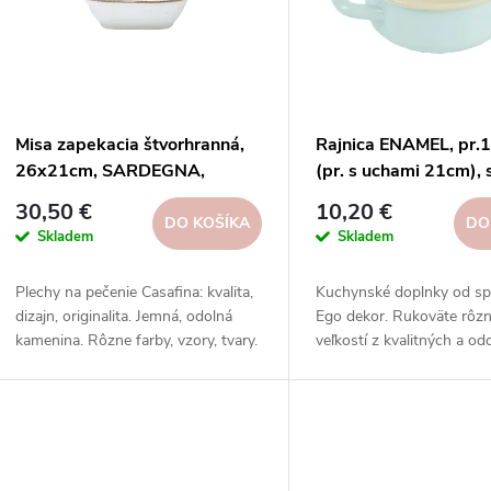
e
s
p
p
Misa zapekacia štvorhranná,
Rajnica ENAMEL, pr
r
26x21cm, SARDEGNA,
(pr. s uchami 21cm), s
r
biela|Casafina
modrá/biela|Ego dek
30,50 €
10,20 €
o
DO KOŠÍKA
DO
Skladem
Skladem
o
d
Plechy na pečenie Casafina: kvalita,
Kuchynské doplnky od sp
d
dizajn, originalita. Jemná, odolná
Ego dekor. Rukoväte rôz
u
kamenina. Rôzne farby, vzory, tvary.
veľkostí z kvalitných a od
u
Formy Casafina - pečenie so
materiálov na prípravu c
k
štýlom.
pokrmov vo vašej kuchyni
k
t
t