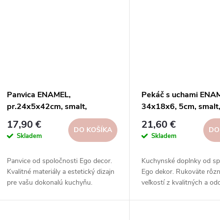
Panvica ENAMEL,
Pekáč s uchami ENA
pr.24x5x42cm, smalt,
34x18x6, 5cm, smalt
biela|Ego dekor
biela|Ego dekor
17,90 €
21,60 €
DO KOŠÍKA
DO
Skladem
Skladem
Panvice od spoločnosti Ego decor.
Kuchynské doplnky od sp
Kvalitné materiály a estetický dizajn
Ego dekor. Rukoväte rôz
pre vašu dokonalú kuchyňu.
veľkostí z kvalitných a od
materiálov na prípravu c
pokrmov vo vašej kuchyni