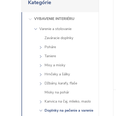
i
Kategórie
r
i
e
s
VYBAVENIE INTERIÉRU
k
Varenie a stolovanie
o
Zaváracie doplnky
č
i
Poháre
ť
Taniere
k
Misy a misky
a
Hrnčeky a šálky
t
e
Džbány, karafy, fľaše
g
Misky na pohár
ó
Kanvica na čaj, mlieko, maslo
r
Doplnky na pečenie a varenie
i