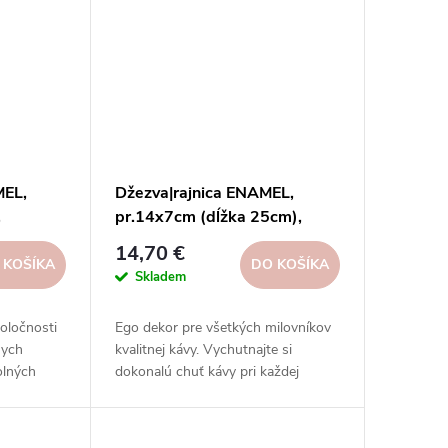
MEL,
Džezva|rajnica ENAMEL,
,
pr.14x7cm (dĺžka 25cm),
smalt, biela|Ego dekor
14,70 €
 KOŠÍKA
DO KOŠÍKA
Skladem
oločnosti
Ego dekor pre všetkých milovníkov
nych
kvalitnej kávy. Vychutnajte si
olných
dokonalú chuť kávy pri každej
hutných
príležitosti.
.