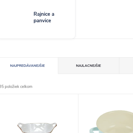
Rajnice a
panvice
R
NAJPREDÁVANEJŠIE
NAJLACNEJŠIE
a
35
položiek celkom
d
V
e
ý
n
p