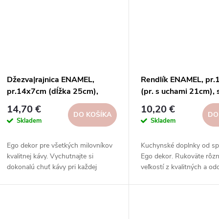
o
o
v
v
Džezva|rajnica ENAMEL,
Rendlík ENAMEL, pr
pr.14x7cm (dĺžka 25cm),
(pr. s uchami 21cm), 
smalt, ružová/biela|Ego dekor
ružová/biela|Ego dek
14,70 €
10,20 €
DO KOŠÍKA
DO
Skladem
Skladem
Ego dekor pre všetkých milovníkov
Kuchynské doplnky od sp
kvalitnej kávy. Vychutnajte si
Ego dekor. Rukoväte rôz
dokonalú chuť kávy pri každej
veľkostí z kvalitných a od
príležitosti.
materiálov na prípravu c
pokrmov vo vašej kuchyni