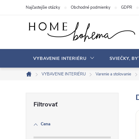
P
Najčastejšie otázky
Obchodné podmienky
GDPR
r
e
j
s
ť
n
VYBAVENIE INTERIÉRU
SVIEČKY, B
a
o
VYBAVENIE INTERIÉRU
Varenie a stolovanie
D
b
o
s
m
B
a
o
v
h
o
Cena
č