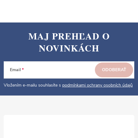
l
á
d
a
MAJ PREHĽAD O
c
Z
i
NOVINKÁCH
á
e
p
p
ä
r
Email
ODOBERAŤ
v
t
k
i
Vložením e-mailu souhlasíte s
podmínkami ochrany osobních údajů
y
e
v
ý
p
i
s