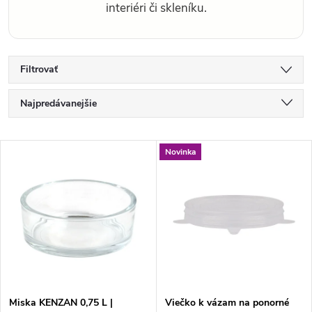
interiéri či skleníku.
Filtrovať
R
Najpredávanejšie
a
d
Najlacnejšie
V
e
Novinka
Najdrahšie
ý
n
p
i
Abecedne
i
e
s
p
p
r
r
o
o
d
d
u
Miska KENZAN 0,75 L |
Viečko k vázam na ponorné