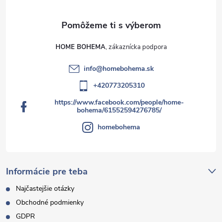
u
HOME BOHEMA
info
@
homebohema.sk
+420773205310
https://www.facebook.com/people/home-
bohema/61552594276785/
homebohema
Informácie pre teba
Najčastejšie otázky
Obchodné podmienky
GDPR