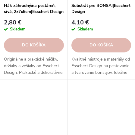
Hák záhradný/na pestáreň,
Substrát pre BONSAI|Esschert
sivá, 2x7x5cm|Esschert Design
Design
2,80 €
4,10 €
Skladem
Skladem
DO KOŠÍKA
DO KOŠÍKA
Originálne a praktické háčiky,
Kvalitné nástroje a materiály od
držiaky a vešiaky od Esschert
Esschert Design na pestovanie
Design. Praktické a dekoratívne,
a tvarovanie bonsajov. Ideálne
vyrobené z rôznych materiálov,
pre začiatočníkov a znalcov
tvarov a motívov.
japonského umenia pestovania
miniatúrnych stromov.