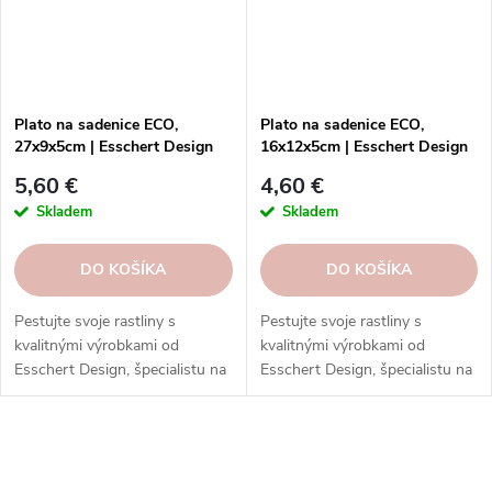
Plato na sadenice ECO,
Plato na sadenice ECO,
27x9x5cm | Esschert Design
16x12x5cm | Esschert Design
5,60 €
4,60 €
Skladem
Skladem
DO KOŠÍKA
DO KOŠÍKA
Pestujte svoje rastliny s
Pestujte svoje rastliny s
kvalitnými výrobkami od
kvalitnými výrobkami od
Esschert Design, špecialistu na
Esschert Design, špecialistu na
záhradníctvo.
záhradníctvo.
O
v