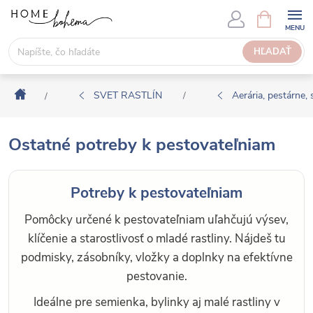
P
N
Á
r
K
e
HĽADAŤ
U
j
P
s
N
Domov
ť
SVET RASTLÍN
Aerária, pestárne,
/
/
Ý
n
K
a
O
Ostatné potreby k pestovateľniam
o
Š
b
Í
s
K
Potreby k pestovateľniam
a
h
Pomôcky určené k pestovateľniam uľahčujú výsev,
klíčenie a starostlivosť o mladé rastliny. Nájdeš tu
podmisky, zásobníky, vložky a doplnky na efektívne
pestovanie.
Ideálne pre semienka, bylinky aj malé rastliny v