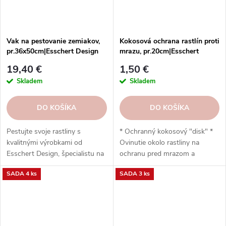
Vak na pestovanie zemiakov,
Kokosová ochrana rastlín proti
pr.36x50cm|Esschert Design
mrazu, pr.20cm|Esschert
Design
19,40 €
1,50 €
Skladem
Skladem
DO KOŠÍKA
DO KOŠÍKA
Pestujte svoje rastliny s
* Ochranný kokosový "disk" *
kvalitnými výrobkami od
Ovinutie okolo rastliny na
Esschert Design, špecialistu na
ochranu pred mrazom a
záhradníctvo.
vysychaním * Materiál
SADA 4 ks
SADA 3 ks
prepúšťajúci vzduch a vodu *
Biologicky rozložiteľný - po
sezóne sa rozloží