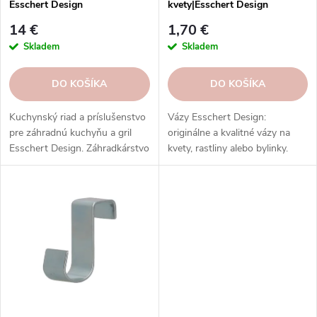
u
Esschert Design
kvety|Esschert Design
k
k
t
14 €
1,70 €
t
o
Skladem
Skladem
o
v
v
DO KOŠÍKA
DO KOŠÍKA
Kuchynský riad a príslušenstvo
Vázy Esschert Design:
pre záhradnú kuchyňu a gril
originálne a kvalitné vázy na
Esschert Design. Záhradkárstvo
kvety, rastliny alebo bylinky.
s prírodnou inšpiráciou.
Rôzne tvary, veľkosti, farby a
Kvalitné a odolné materiály.
vzory.
Štýlový a funkčný dizajn.