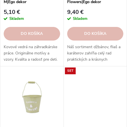
u
M|Ego dekor
Flowers|Ego dekor
k
k
t
5,10 €
9,40 €
t
o
Skladem
Skladem
o
v
v
DO KOŠÍKA
DO KOŠÍKA
Kovové vedrá na záhradkárske
Náš sortiment džbánov, fliaš a
práce. Originálne motívy a
karáterov zahŕňa celý rad
vzory. Kvalita a radosť pre deti.
praktických a krásnych
výrobkov, ktoré sú skvelým
SET
doplnkom každej domácnosti.
Výrobky rôznych tvarov,
veľkostí a dizajnov, ktoré sa
hodia do vášho interiéru.