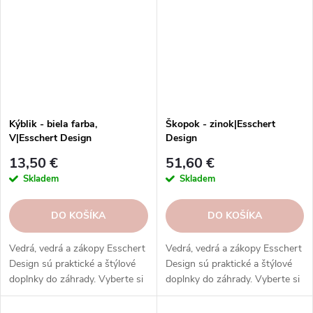
Kýblik - biela farba,
Škopok - zinok|Esschert
V|Esschert Design
Design
13,50 €
51,60 €
Skladem
Skladem
DO KOŠÍKA
DO KOŠÍKA
Vedrá, vedrá a zákopy Esschert
Vedrá, vedrá a zákopy Esschert
Design sú praktické a štýlové
Design sú praktické a štýlové
doplnky do záhrady. Vyberte si
doplnky do záhrady. Vyberte si
z rôznych veľkostí, materiálov a
z rôznych veľkostí, materiálov a
farieb.
farieb.