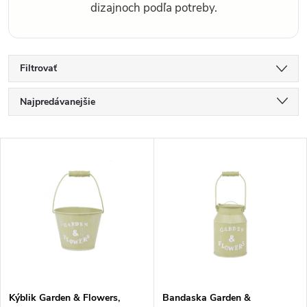
dizajnoch podľa potreby.
Filtrovať
R
Najpredávanejšie
a
d
Najlacnejšie
V
e
Najdrahšie
ý
n
p
i
Abecedne
i
e
s
p
p
r
r
o
o
d
d
u
Kýblik Garden & Flowers,
Bandaska Garden &