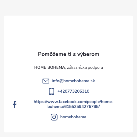
v
ý
p
i
s
u
HOME BOHEMA
info
@
homebohema.sk
+420773205310
https://www.facebook.com/people/home-
bohema/61552594276785/
homebohema