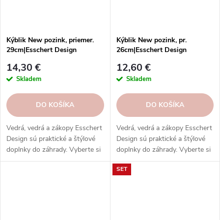
Kýblik New pozink, priemer.
Kýblik New pozink, pr.
29cm|Esschert Design
26cm|Esschert Design
14,30 €
12,60 €
Skladem
Skladem
DO KOŠÍKA
DO KOŠÍKA
Vedrá, vedrá a zákopy Esschert
Vedrá, vedrá a zákopy Esschert
Design sú praktické a štýlové
Design sú praktické a štýlové
doplnky do záhrady. Vyberte si
doplnky do záhrady. Vyberte si
z rôznych veľkostí, materiálov a
z rôznych veľkostí, materiálov a
SET
farieb.
farieb.