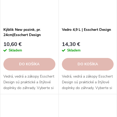
Kýblik New pozink, pr.
Vedro 4,9 L | Esschert Design
24cm|Esschert Design
10,60 €
14,30 €
Skladem
Skladem
DO KOŠÍKA
DO KOŠÍKA
Vedrá, vedrá a zákopy Esschert
Vedrá, vedrá a zákopy Esschert
Design sú praktické a štýlové
Design sú praktické a štýlové
doplnky do záhrady. Vyberte si
doplnky do záhrady. Vyberte si
z rôznych veľkostí, materiálov a
z rôznych veľkostí, materiálov a
farieb.
farieb.