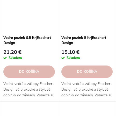
Vedro pozink 9,5 ltr|Esschert
Vedro pozink 5 ltr|Esschert
Design
Design
21,20 €
15,10 €
Skladem
Skladem
DO KOŠÍKA
DO KOŠÍKA
Vedrá, vedrá a zákopy Esschert
Vedrá, vedrá a zákopy Esschert
Design sú praktické a štýlové
Design sú praktické a štýlové
doplnky do záhrady. Vyberte si
doplnky do záhrady. Vyberte si
z rôznych veľkostí, materiálov a
z rôznych veľkostí, materiálov a
farieb.
farieb.