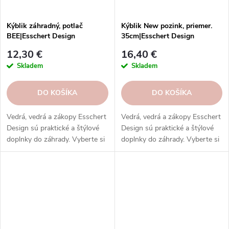
Kýblik záhradný, potlač
Kýblik New pozink, priemer.
BEE|Esschert Design
35cm|Esschert Design
12,30 €
16,40 €
Skladem
Skladem
DO KOŠÍKA
DO KOŠÍKA
Vedrá, vedrá a zákopy Esschert
Vedrá, vedrá a zákopy Esschert
Design sú praktické a štýlové
Design sú praktické a štýlové
doplnky do záhrady. Vyberte si
doplnky do záhrady. Vyberte si
z rôznych veľkostí, materiálov a
z rôznych veľkostí, materiálov a
farieb.
farieb.