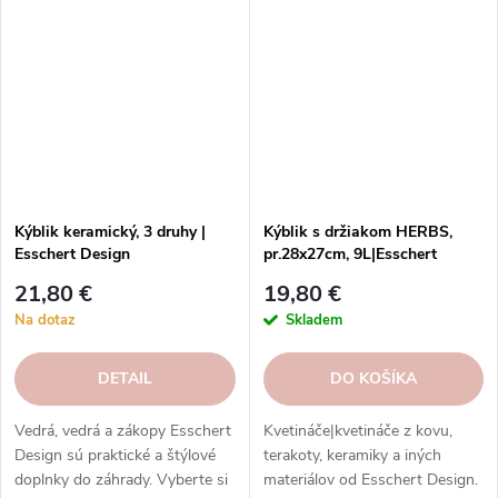
Kýblik keramický, 3 druhy |
Kýblik s držiakom HERBS,
Esschert Design
pr.28x27cm, 9L|Esschert
Design
21,80 €
19,80 €
Na dotaz
Skladem
DETAIL
DO KOŠÍKA
Vedrá, vedrá a zákopy Esschert
Kvetináče|kvetináče z kovu,
Design sú praktické a štýlové
terakoty, keramiky a iných
doplnky do záhrady. Vyberte si
materiálov od Esschert Design.