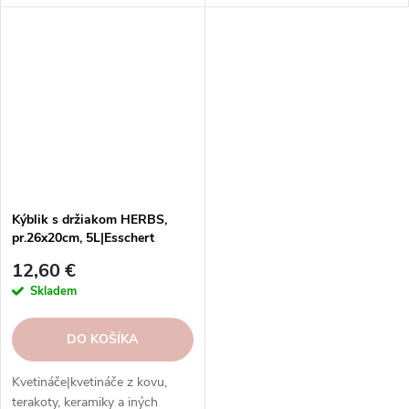
z rôznych veľkostí, materiálov a
Štýlové a kvalitné doplnky pre
farieb.
vaše rastliny.
Kýblik s držiakom HERBS,
pr.26x20cm, 5L|Esschert
Design
12,60 €
Skladem
DO KOŠÍKA
Kvetináče|kvetináče z kovu,
terakoty, keramiky a iných