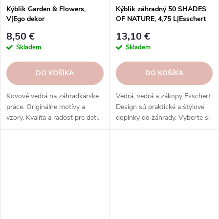
Kýblik Garden & Flowers,
Kýblik záhradný 50 SHADES
V|Ego dekor
OF NATURE, 4,75 L|Esschert
Design
8,50 €
13,10 €
Skladem
Skladem
DO KOŠÍKA
DO KOŠÍKA
Kovové vedrá na záhradkárske
Vedrá, vedrá a zákopy Esschert
práce. Originálne motívy a
Design sú praktické a štýlové
vzory. Kvalita a radosť pre deti.
doplnky do záhrady. Vyberte si
z rôznych veľkostí, materiálov a
farieb.