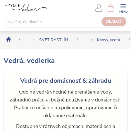
P
N
Á
r
K
e
HĽADAŤ
U
j
P
s
N
Domov
ť
SVET RASTLÍN
Kanvy, vedrá
/
/
/
Ý
n
K
a
O
Vedrá, vedierka
o
Š
b
Í
s
K
Vedrá pre domácnosť & záhradu
a
h
Odolné vedrá vhodné na prenášanie vody,
záhradnú prácu aj bežné používanie v domácnosti.
Praktické riešenie na polievanie, upratovanie či
ukladanie materiálu.
Dostupné v rôznych objemoch, materiáloch a