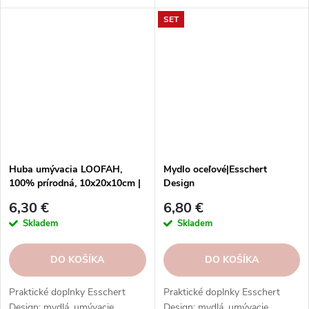
SET
Huba umývacia LOOFAH,
Mydlo oceľové|Esschert
100% prírodná, 10x20x10cm |
Design
Esschert Design
6,30 €
6,80 €
Skladem
Skladem
DO KOŠÍKA
DO KOŠÍKA
Praktické doplnky Esschert
Praktické doplnky Esschert
Design: mydlá, umývacie
Design: mydlá, umývacie