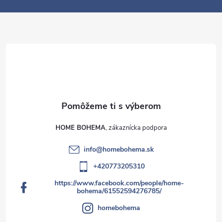
y
e
v
ý
p
i
s
u
HOME BOHEMA
info
@
homebohema.sk
+420773205310
https://www.facebook.com/people/home-
bohema/61552594276785/
homebohema