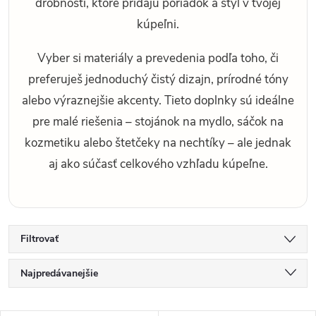
drobnosti, ktoré pridajú poriadok a štýl v tvojej
kúpeľni.
Vyber si materiály a prevedenia podľa toho, či
preferuješ jednoduchý čistý dizajn, prírodné tóny
alebo výraznejšie akcenty. Tieto doplnky sú ideálne
pre malé riešenia – stojánok na mydlo, sáčok na
kozmetiku alebo štetčeky na nechtíky – ale jednak
aj ako súčasť celkového vzhľadu kúpeľne.
Filtrovať
R
Najpredávanejšie
a
d
Najlacnejšie