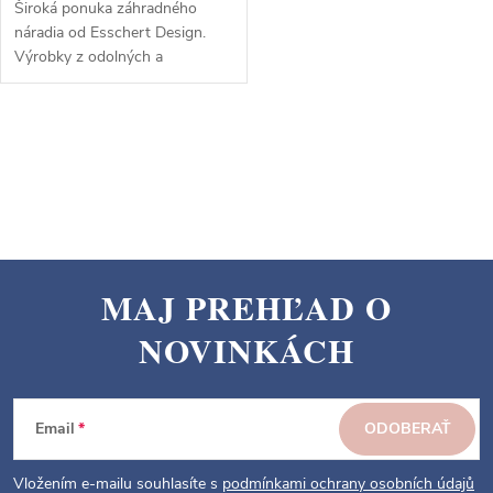
Široká ponuka záhradného
náradia od Esschert Design.
Výrobky z odolných a
ekologických materiálov. Kvalita,
praktickosť, štýl.
O
v
l
á
d
a
MAJ PREHĽAD O
c
Z
i
NOVINKÁCH
á
e
p
p
ä
r
Email
ODOBERAŤ
v
t
k
i
Vložením e-mailu souhlasíte s
podmínkami ochrany osobních údajů