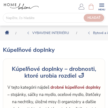
P
N
Á
r
K
e
HĽADAŤ
U
j
P
s
N
Domov
ť
VYBAVENIE INTERIÉRU
Bytové a i
/
/
Ý
n
K
a
O
Kúpeľňové doplnky
o
Š
b
Í
s
K
Kúpeľňové doplnky – drobnosti,
a
ktoré urobia rozdiel 🛁
h
V tejto kategórii nájdeš
drobné kúpeľňové doplnky
– stojánky, sáčky na mydlo, oceľové mydlo, štetčeky
na nechtíky, úložné misy či organizéry a ďalšie