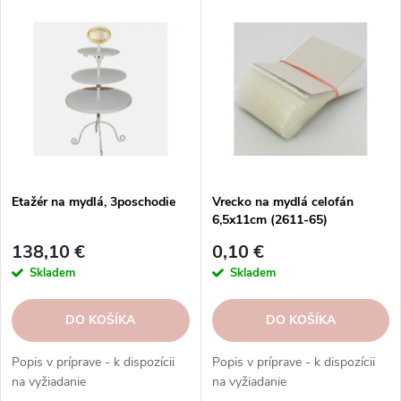
V
e
Najdrahšie
ý
n
p
i
Abecedne
i
e
s
p
p
r
r
o
o
d
d
u
Etažér na mydlá, 3poschodie
Vrecko na mydlá celofán
u
6,5x11cm (2611-65)
k
k
t
138,10 €
0,10 €
t
o
Skladem
Skladem
o
v
v
DO KOŠÍKA
DO KOŠÍKA
Popis v príprave - k dispozícii
Popis v príprave - k dispozícii
na vyžiadanie
na vyžiadanie