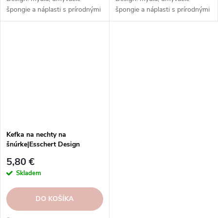
špongie a náplasti s prírodnými
špongie a náplasti s prírodnými
zložkami a motívmi.
zložkami a motívmi.
Kefka na nechty na
šnúrke|Esschert Design
5,80 €
Skladem
DO KOŠÍKA