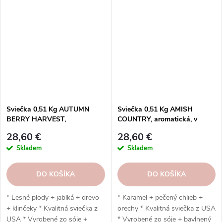
bavlnený knôt * Ručná výroba *
knôt * Ručná výroba * Vydrží
Vydrží až 120 hodín
až 120 hodín
Sviečka 0,51 Kg AUTUMN
Sviečka 0,51 Kg AMISH
BERRY HARVEST,
COUNTRY, aromatická, v
aromatická, v sklenenej dóze,
sklenenej dóze, 2 knôty
28,60 €
28,60 €
2 knôty
Skladem
Skladem
DO KOŠÍKA
DO KOŠÍKA
* Lesné plody + jablká + drevo
* Karamel + pečený chlieb +
+ klinčeky * Kvalitná sviečka z
orechy * Kvalitná sviečka z USA
USA * Vyrobené zo sóje +
* Vyrobené zo sóje + bavlnený