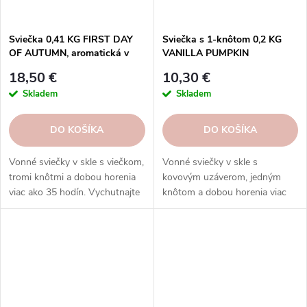
Sviečka 0,41 KG FIRST DAY
Sviečka s 1-knôtom 0,2 KG
OF AUTUMN, aromatická v
VANILLA PUMPKIN
dóze, 3 knôty | GOOSE CREEK
WAFFLE|GOOSE CREEK
18,50 €
10,30 €
Skladem
Skladem
DO KOŠÍKA
DO KOŠÍKA
Vonné sviečky v skle s viečkom,
Vonné sviečky v skle s
tromi knôtmi a dobou horenia
kovovým uzáverom, jedným
viac ako 35 hodín. Vychutnajte
knôtom a dobou horenia viac
si rozmanitosť vôní a
ako 45 hodín.
rovnomerné horenie, ktoré
prinášajú sviečky Goose Creek.