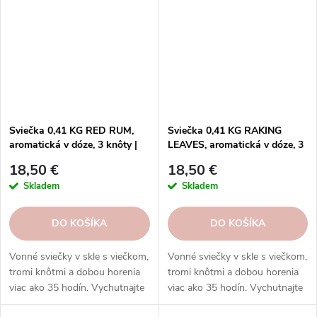
Sviečka 0,41 KG RED RUM,
Sviečka 0,41 KG RAKING
aromatická v dóze, 3 knôty |
LEAVES, aromatická v dóze, 3
GOOSE CREEK
knôty|GOOSE CREEK
18,50 €
18,50 €
Skladem
Skladem
DO KOŠÍKA
DO KOŠÍKA
Vonné sviečky v skle s viečkom,
Vonné sviečky v skle s viečkom,
tromi knôtmi a dobou horenia
tromi knôtmi a dobou horenia
viac ako 35 hodín. Vychutnajte
viac ako 35 hodín. Vychutnajte
si rozmanitosť vôní a
si rozmanitosť vôní a