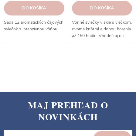
DO KOŠÍKA
DO KOŠÍKA
Sada 12 aromatických čajových
Vonné sviečky v skle s viečkom,
sviečok s intenzívnou vôňou.
dvoma knôtmi a dobou horenia
až 150 hodín. Vhodné aj na
prevoňanie veľkých priestorov.
O
v
l
á
d
a
MAJ PREHĽAD O
c
Z
i
NOVINKÁCH
á
e
p
p