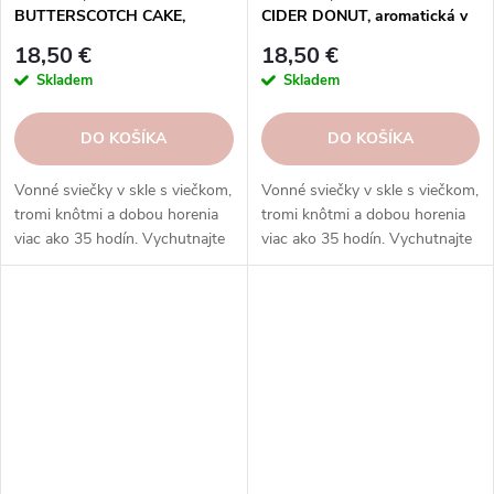
BUTTERSCOTCH CAKE,
CIDER DONUT, aromatická v
aromatická v dóze, 3 knôty |
dóze, 3 knôty|GOOSE CREEK
18,50 €
18,50 €
GOOSE CREEK
Skladem
Skladem
DO KOŠÍKA
DO KOŠÍKA
Vonné sviečky v skle s viečkom,
Vonné sviečky v skle s viečkom,
tromi knôtmi a dobou horenia
tromi knôtmi a dobou horenia
viac ako 35 hodín. Vychutnajte
viac ako 35 hodín. Vychutnajte
si rozmanitosť vôní a
si rozmanitosť vôní a
rovnomerné horenie, ktoré
rovnomerné horenie, ktoré
prinášajú sviečky Goose Creek.
prinášajú sviečky Goose Creek.