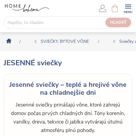
P
N
Á
r
K
e
HĽADAŤ
U
j
P
s
N
Domov
ť
SVIEČKY, BYTOVÉ VÔNE
Sviečky 
/
/
Ý
n
K
a
O
JESENNÉ sviečky
o
Š
b
Í
s
K
Jesenné sviečky – teplé a hrejivé vône
a
na chladnejšie dni
h
Jesenné sviečky prinášajú vône, ktoré zahrejú
domov počas prvých chladných dní. Tóny korenín,
vanilky, dreva, tekvice či jablka vytvárajú útulnú
atmosféru plnú pohody.