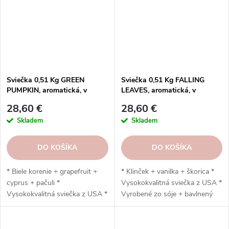
Sviečka 0,51 Kg GREEN
Sviečka 0,51 Kg FALLING
PUMPKIN, aromatická, v
LEAVES, aromatická, v
sklenenej dóze, 2 knôty
sklenenej dóze, 2 knôty
28,60 €
28,60 €
Skladem
Skladem
DO KOŠÍKA
DO KOŠÍKA
* Biele korenie + grapefruit +
* Klinček + vanilka + škorica *
cyprus + pačuli *
Vysokokvalitná sviečka z USA *
Vysokokvalitná sviečka z USA *
Vyrobené zo sóje + bavlnený
Vyrobená zo sóje + bavlnený
knôt * Ručná výroba * Vydrží
knôt * Ručná výroba * Vydrží
až 120 hodín
až 120 hodín