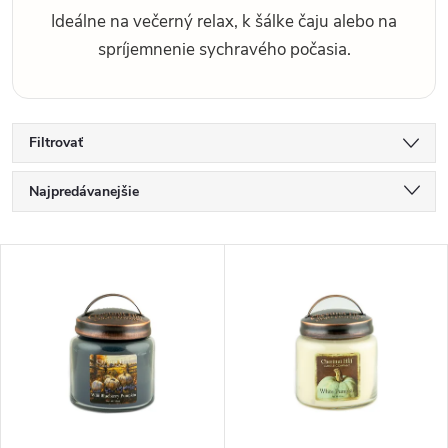
Ideálne na večerný relax, k šálke čaju alebo na
spríjemnenie sychravého počasia.
Filtrovať
R
Najpredávanejšie
a
d
Najlacnejšie
V
e
Najdrahšie
ý
n
p
i
Abecedne
i
e
s
p
p
r
r
o
o