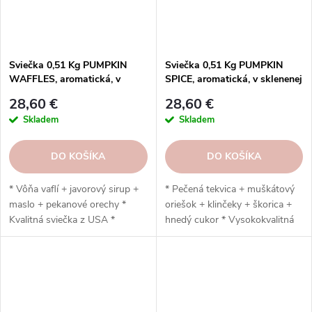
Sviečka 0,51 Kg PUMPKIN
Sviečka 0,51 Kg PUMPKIN
WAFFLES, aromatická, v
SPICE, aromatická, v sklenenej
sklenenej dóze, 2 knôty
dóze, 2 knôty
28,60 €
28,60 €
Skladem
Skladem
DO KOŠÍKA
DO KOŠÍKA
* Vôňa vaflí + javorový sirup +
* Pečená tekvica + muškátový
maslo + pekanové orechy *
oriešok + klinčeky + škorica +
Kvalitná sviečka z USA *
hnedý cukor * Vysokokvalitná
Vyrobená zo sóje + bavlnený
sviečka z USA * Vyrobená zo
knôt * Ručná výroba * Vydrží
sóje + bavlnený knôt * Ručná
až 120 hodín
výroba * Vydrží až 120 hodín