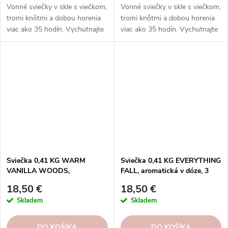
Vonné sviečky v skle s viečkom,
Vonné sviečky v skle s viečkom,
tromi knôtmi a dobou horenia
tromi knôtmi a dobou horenia
viac ako 35 hodín. Vychutnajte
viac ako 35 hodín. Vychutnajte
si rozmanitosť vôní a
si rozmanitosť vôní a
rovnomerné horenie, ktoré
rovnomerné horenie, ktoré
prinášajú sviečky Goose Creek.
prinášajú sviečky Goose Creek.
Sviečka 0,41 KG WARM
Sviečka 0,41 KG EVERYTHING
VANILLA WOODS,
FALL, aromatická v dóze, 3
aromatická v dóze, 3
knôty|GOOSE CREEK
18,50 €
18,50 €
knôty|GOOSE CREEK
Skladem
Skladem
DO KOŠÍKA
DO KOŠÍKA