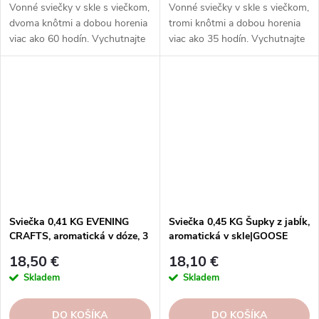
Vonné sviečky v skle s viečkom,
Vonné sviečky v skle s viečkom,
dvoma knôtmi a dobou horenia
tromi knôtmi a dobou horenia
viac ako 60 hodín. Vychutnajte
viac ako 35 hodín. Vychutnajte
si rôzne vône a rovnomerné
si rozmanitosť vôní a
horenie.
rovnomerné horenie, ktoré
prinášajú sviečky Goose Creek.
Sviečka 0,41 KG EVENING
Sviečka 0,45 KG Šupky z jabĺk,
CRAFTS, aromatická v dóze, 3
aromatická v skle|GOOSE
knôty|GOOSE CREEK
CREEK
18,50 €
18,10 €
Skladem
Skladem
DO KOŠÍKA
DO KOŠÍKA