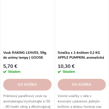
rovnomerné horenie, ktoré
rovnomerné horenie, ktoré
prinášajú sviečky Goose Creek.
prinášajú sviečky Goose Creek.
Vosk RAKING LEAVES, 59g,
Sviečka s 1-knôtom 0,2 KG
do arómy lampy | GOOSE
APPLE PUMPKIN, aromatická
CREEK
v dóze KP|GOOSE CREEK
5,70 €
10,30 €
Skladem
Skladem
DO KOŠÍKA
DO KOŠÍKA
Prémiový parafínový vosk na
Vonné sviečky v skle s
aromaterapiu.Vychutnajte si 50
kovovým uzáverom, jedným
- 80 hodín silnej a dlhotrvajúcej
knôtom a dobou horenia viac