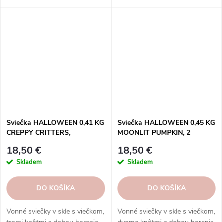
vône s voskami Goose Creek.
ako 45 hodín.
Sviečka HALLOWEEN 0,41 KG
Sviečka HALLOWEEN 0,45 KG
CREPPY CRITTERS,
MOONLIT PUMPKIN, 2
aromatická v dóze, 3
knôty|GOOSE CREEK
18,50 €
18,50 €
knôty|GOOSE CREEK
Skladem
Skladem
DO KOŠÍKA
DO KOŠÍKA
Vonné sviečky v skle s viečkom,
Vonné sviečky v skle s viečkom,