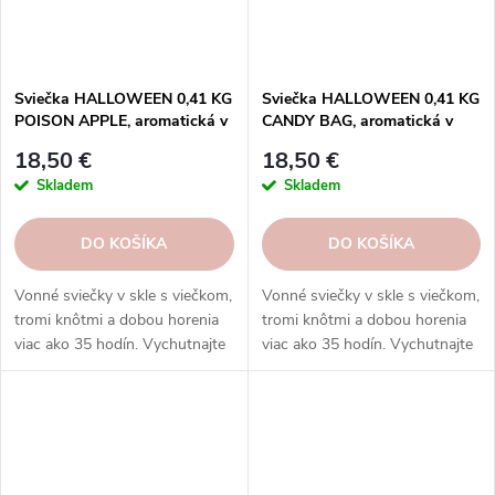
Sviečka HALLOWEEN 0,41 KG
Sviečka HALLOWEEN 0,41 KG
POISON APPLE, aromatická v
CANDY BAG, aromatická v
dóze, 3 knôty|GOOSE CREEK
dóze, 3 knôty|GOOSE CREEK
18,50 €
18,50 €
Skladem
Skladem
DO KOŠÍKA
DO KOŠÍKA
Vonné sviečky v skle s viečkom,
Vonné sviečky v skle s viečkom,
tromi knôtmi a dobou horenia
tromi knôtmi a dobou horenia
viac ako 35 hodín. Vychutnajte
viac ako 35 hodín. Vychutnajte
si rozmanitosť vôní a
si rozmanitosť vôní a
rovnomerné horenie, ktoré
rovnomerné horenie, ktoré
prinášajú sviečky Goose Creek.
prinášajú sviečky Goose Creek.