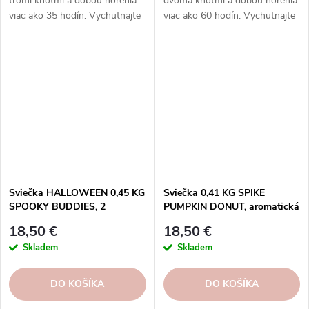
tromi knôtmi a dobou horenia
dvoma knôtmi a dobou horenia
viac ako 35 hodín. Vychutnajte
viac ako 60 hodín. Vychutnajte
si rozmanitosť vôní a
si rôzne vône a rovnomerné
rovnomerné horenie, ktoré
horenie.
prinášajú sviečky Goose Creek.
Sviečka HALLOWEEN 0,45 KG
Sviečka 0,41 KG SPIKE
SPOOKY BUDDIES, 2
PUMPKIN DONUT, aromatická
knôty|GOOSE CREEK
v dóze, 3 knôty|GOOSE CREEK
18,50 €
18,50 €
Skladem
Skladem
DO KOŠÍKA
DO KOŠÍKA