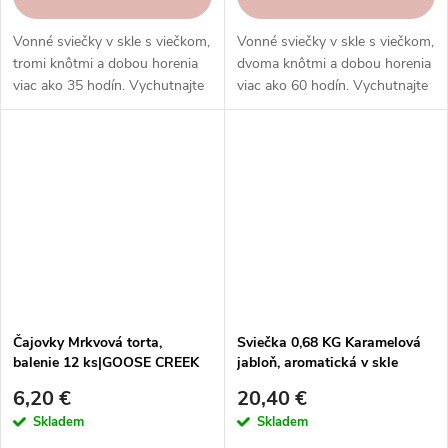
Vonné sviečky v skle s viečkom,
Vonné sviečky v skle s viečkom,
tromi knôtmi a dobou horenia
dvoma knôtmi a dobou horenia
viac ako 35 hodín. Vychutnajte
viac ako 60 hodín. Vychutnajte
si rozmanitosť vôní a
si rôzne vône a rovnomerné
rovnomerné horenie, ktoré
horenie.
prinášajú sviečky Goose Creek.
Čajovky Mrkvová torta,
Sviečka 0,68 KG Karamelová
balenie 12 ks|GOOSE CREEK
jabloň, aromatická v skle
KP|GOOSE CREEK
6,20 €
20,40 €
Skladem
Skladem