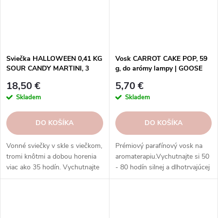
Sviečka HALLOWEEN 0,41 KG
Vosk CARROT CAKE POP, 59
SOUR CANDY MARTINI, 3
g, do arómy lampy | GOOSE
knôty|GOOSE CREEK
CREEK
18,50 €
5,70 €
Skladem
Skladem
DO KOŠÍKA
DO KOŠÍKA
Vonné sviečky v skle s viečkom,
Prémiový parafínový vosk na
tromi knôtmi a dobou horenia
aromaterapiu.Vychutnajte si 50
viac ako 35 hodín. Vychutnajte
- 80 hodín silnej a dlhotrvajúcej
si rozmanitosť vôní a
vône s voskami Goose Creek.
rovnomerné horenie, ktoré
prinášajú sviečky Goose Creek.