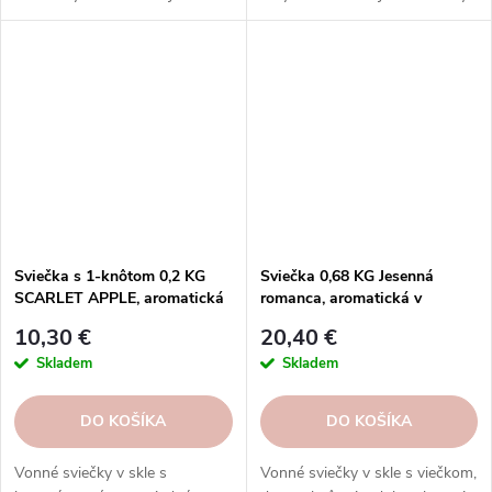
bavlnený knôt * Ručná výroba *
knôt * Ručná výroba * Vydrží
Vydrží až 120 hodín
až 120 hodín
Sviečka s 1-knôtom 0,2 KG
Sviečka 0,68 KG Jesenná
SCARLET APPLE, aromatická
romanca, aromatická v
v dóze KP|GOOSE CREEK
skle|GOOSE CREEK
10,30 €
20,40 €
Skladem
Skladem
DO KOŠÍKA
DO KOŠÍKA
Vonné sviečky v skle s
Vonné sviečky v skle s viečkom,