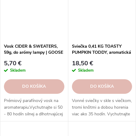
Vosk CIDER & SWEATERS,
Sviečka 0,41 KG TOASTY
59g, do arómy lampy | GOOSE
PUMPKIN TODDY, aromatická
CREEK
v dóze, 3 knôty|GOOSE CREEK
5,70 €
18,50 €
Skladem
Skladem
DO KOŠÍKA
DO KOŠÍKA
Prémiový parafínový vosk na
Vonné sviečky v skle s viečkom,
aromaterapiu.Vychutnajte si 50
tromi knôtmi a dobou horenia
- 80 hodín silnej a dlhotrvajúcej
viac ako 35 hodín. Vychutnajte
vône s voskami Goose Creek.
si rozmanitosť vôní a
rovnomerné horenie, ktoré
prinášajú sviečky Goose Creek.