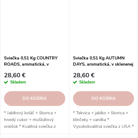
Sviečka 0,51 Kg COUNTRY
Sviečka 0,51 Kg AUTUMN
ROADS, aromatická, v
DAYS, aromatická, v sklenenej
sklenenej dóze, 2 knôty
dóze, 2 knôty
28,60 €
28,60 €
Skladem
Skladem
DO KOŠÍKA
DO KOŠÍKA
* Jablkový koláč + škorica +
* Tekvica + jablko + škorica +
hnedý cukor + muškátový
klinčeky + vanilka *
oriešok * Kvalitná sviečka z
Vysokokvalitná sviečka z USA *
USA * Vyrobené zo sóje +
Vyrobená zo sóje + bavlnený