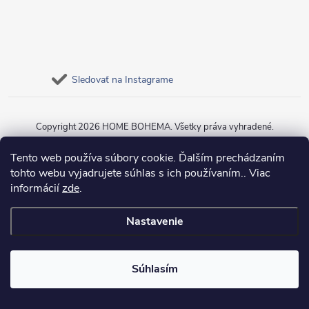
Sledovať na Instagrame
Copyright 2026
HOME BOHEMA
. Všetky práva vyhradené.
Tento web používa súbory cookie. Ďalším prechádzaním
Vytvoril Shoptet
tohto webu vyjadrujete súhlas s ich používaním.. Viac
informácií
zde
.
Nastavenie
Súhlasím