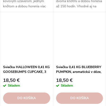
kovovým uzáverom, jedným
dvoma knôtmi a dobou horenia
knôtom a dobou horenia viac
až 150 hodín. Vhodné aj na
ako 45 hodín.
prevoňanie veľkých priestorov.
Sviečka HALLOWEEN 0,41 KG
Sviečka 0,41 KG BLUEBERRY
GOOSEBUMPS CUPCAKE, 3
PUMPKIN, aromatická v dóze,
knôty|GOOSE CREEK
3 knôty|GOOSE CREEK
18,50 €
18,50 €
Skladem
Skladem
DO KOŠÍKA
DO KOŠÍKA