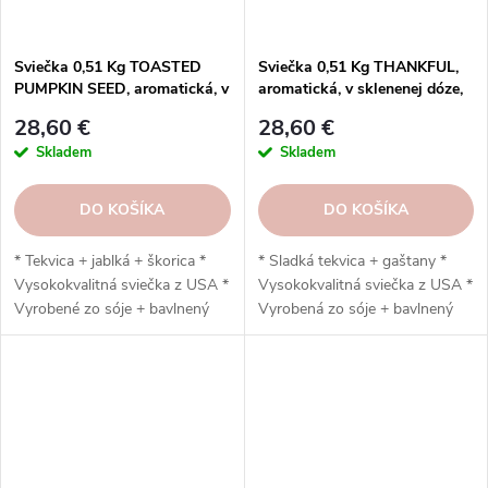
Sviečka 0,51 Kg TOASTED
Sviečka 0,51 Kg THANKFUL,
PUMPKIN SEED, aromatická, v
aromatická, v sklenenej dóze,
sklenenej dóze, 2 knôty
2 knôty
28,60 €
28,60 €
Skladem
Skladem
DO KOŠÍKA
DO KOŠÍKA
* Tekvica + jablká + škorica *
* Sladká tekvica + gaštany *
Vysokokvalitná sviečka z USA *
Vysokokvalitná sviečka z USA *
Vyrobené zo sóje + bavlnený
Vyrobená zo sóje + bavlnený
knôt * Ručná výroba * Vydrží
knôt * Ručná výroba * Vydrží
až 120 hodín
až 120 hodín