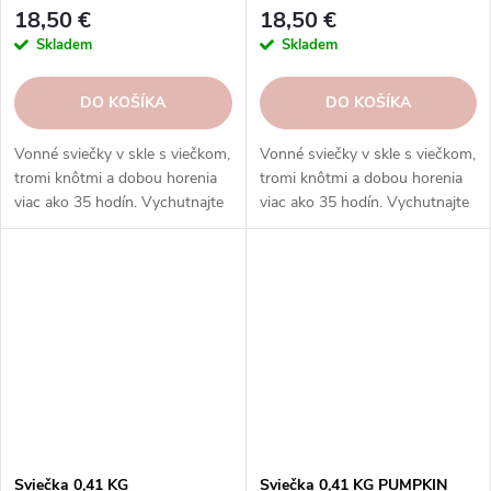
dóze, 3 knôty|GOOSE CREEK
3 knôty|GOOSE CREEK
18,50 €
18,50 €
Skladem
Skladem
DO KOŠÍKA
DO KOŠÍKA
Vonné sviečky v skle s viečkom,
Vonné sviečky v skle s viečkom,
tromi knôtmi a dobou horenia
tromi knôtmi a dobou horenia
viac ako 35 hodín. Vychutnajte
viac ako 35 hodín. Vychutnajte
si rozmanitosť vôní a
si rozmanitosť vôní a
rovnomerné horenie, ktoré
rovnomerné horenie, ktoré
prinášajú sviečky Goose Creek.
prinášajú sviečky Goose Creek.
Sviečka 0,41 KG
Sviečka 0,41 KG PUMPKIN