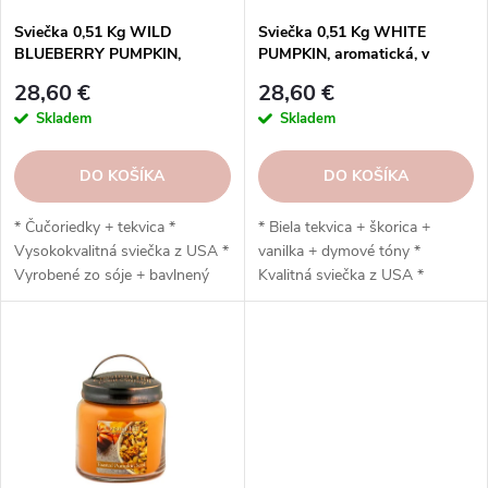
d
d
u
Sviečka 0,51 Kg WILD
Sviečka 0,51 Kg WHITE
u
BLUEBERRY PUMPKIN,
PUMPKIN, aromatická, v
k
aromatická, v sklenenej dóze,
sklenenej dóze, 2 knôty
k
t
28,60 €
28,60 €
2 knôty
t
o
Skladem
Skladem
o
v
v
DO KOŠÍKA
DO KOŠÍKA
* Čučoriedky + tekvica *
* Biela tekvica + škorica +
Vysokokvalitná sviečka z USA *
vanilka + dymové tóny *
Vyrobené zo sóje + bavlnený
Kvalitná sviečka z USA *
knôt * Ručná výroba * Vydrží
Vyrobená zo sóje + bavlnený
až 120 hodín
knôt * Ručná výroba * Vydrží
až 120 hodín