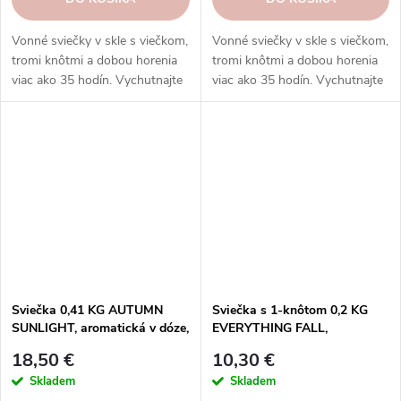
Vonné sviečky v skle s viečkom,
Vonné sviečky v skle s viečkom,
tromi knôtmi a dobou horenia
tromi knôtmi a dobou horenia
viac ako 35 hodín. Vychutnajte
viac ako 35 hodín. Vychutnajte
si rozmanitosť vôní a
si rozmanitosť vôní a
rovnomerné horenie, ktoré
rovnomerné horenie, ktoré
prinášajú sviečky Goose Creek.
prinášajú sviečky Goose Creek.
Sviečka 0,41 KG AUTUMN
Sviečka s 1-knôtom 0,2 KG
SUNLIGHT, aromatická v dóze,
EVERYTHING FALL,
3 knôty|GOOSE CREEK
aromatická v dóze KP|GOOSE
18,50 €
10,30 €
CREEK
Skladem
Skladem