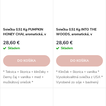
Sviečka 0,51 Kg PUMPKIN
Sviečka 0,51 Kg INTO THE
HONEY CHAI, aromatická, v
WOODS, aromatická, v
sklenenej dóze, 2 knôty
sklenenej dóze, 2 knôty
28,60 €
28,60 €
Skladem
Skladem
DO KOŠÍKA
DO KOŠÍKA
* Tekvica + škorica + klinčeky +
* Klinček + škorica + vanilka *
čierny čaj + vanilka + med +
Vysokokvalitná sviečka z USA *
muškátový oriešok *
Vyrobené zo sóje + bavlnený
Vysokokvalitná sviečka z USA *
knôt * Ručná výroba * Vydrží
Vyrobená zo sóje + bavlnený
až 120 hodín
knôt * Ručná výroba * Vydrží
až 120 hodín