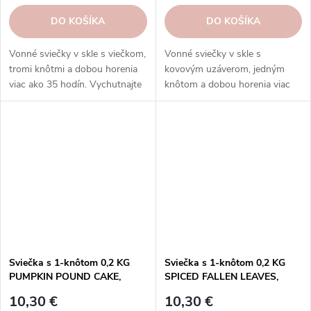
DO KOŠÍKA
DO KOŠÍKA
Vonné sviečky v skle s viečkom,
Vonné sviečky v skle s
tromi knôtmi a dobou horenia
kovovým uzáverom, jedným
viac ako 35 hodín. Vychutnajte
knôtom a dobou horenia viac
si rozmanitosť vôní a
ako 45 hodín.
rovnomerné horenie, ktoré
prinášajú sviečky Goose Creek.
Sviečka s 1-knôtom 0,2 KG
Sviečka s 1-knôtom 0,2 KG
PUMPKIN POUND CAKE,
SPICED FALLEN LEAVES,
aromatická v dóze KP|GOOSE
aromatická v dóze KP|GOOSE
10,30 €
10,30 €
CREEK
CREEK