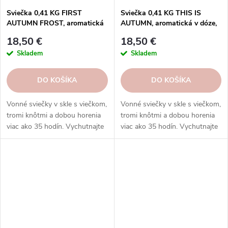
Sviečka 0,41 KG FIRST
Sviečka 0,41 KG THIS IS
AUTUMN FROST, aromatická
AUTUMN, aromatická v dóze,
v dóze, 3 knôty|GOOSE CREEK
3 knôty|GOOSE CREEK
18,50 €
18,50 €
Skladem
Skladem
DO KOŠÍKA
DO KOŠÍKA
Vonné sviečky v skle s viečkom,
Vonné sviečky v skle s viečkom,
tromi knôtmi a dobou horenia
tromi knôtmi a dobou horenia
viac ako 35 hodín. Vychutnajte
viac ako 35 hodín. Vychutnajte
si rozmanitosť vôní a
si rozmanitosť vôní a
rovnomerné horenie, ktoré
rovnomerné horenie, ktoré
prinášajú sviečky Goose Creek.
prinášajú sviečky Goose Creek.