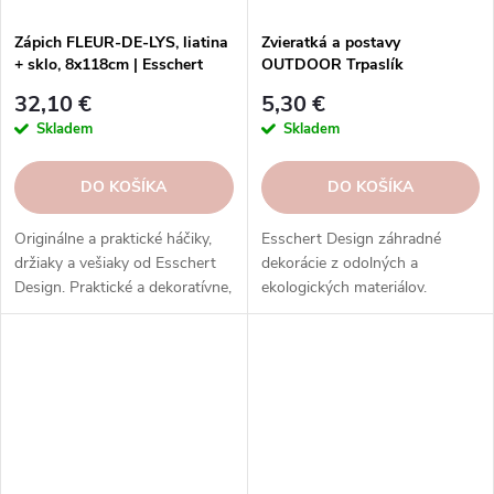
Zápich FLEUR-DE-LYS, liatina
Zvieratká a postavy
+ sklo, 8x118cm | Esschert
OUTDOOR Trpaslík
Design
zapichovací, v. 16cm|Esschert
32,10 €
5,30 €
Design
Skladem
Skladem
DO KOŠÍKA
DO KOŠÍKA
Originálne a praktické háčiky,
Esschert Design záhradné
držiaky a vešiaky od Esschert
dekorácie z odolných a
Design. Praktické a dekoratívne,
ekologických materiálov.
vyrobené z rôznych materiálov,
Dodajte svojej záhrade nádych
tvarov a motívov.
osobnosti a pokojnú atmosféru.