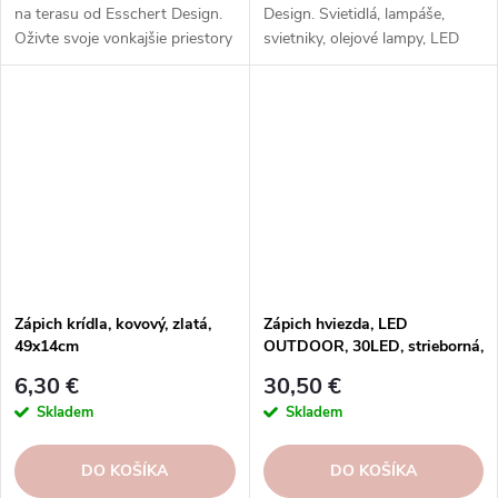
na terasu od Esschert Design.
Design. Svietidlá, lampáše,
Oživte svoje vonkajšie priestory
svietniky, olejové lampy, LED
krásnymi sochami z odolných
svetlá a pochodne v rôznych
materiálov.
dizajnoch pre každú záhradu.
Zápich krídla, kovový, zlatá,
Zápich hviezda, LED
49x14cm
OUTDOOR, 30LED, strieborná,
bater
6,30 €
30,50 €
Skladem
Skladem
DO KOŠÍKA
DO KOŠÍKA