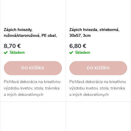
Zápich hviezdy,
Zápich hviezda, strieborná,
ružová/staroružová, PE obal,
30x57, 3cm
12ks
8,70 €
6,80 €
Skladem
Skladem
DO KOŠÍKA
DO KOŠÍKA
Pichľavá dekorácia na kreatívnu
Pichľavá dekorácia na kreatívnu
výzdobu kvetov, stola, trávnika
výzdobu kvetov, stola, trávnika
a iných dekoratívnych
a iných dekoratívnych
aranžmánov. Objednajte si ju
aranžmánov. Objednajte si ju
ešte dnes.
ešte dnes.