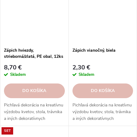
Zápich hviezdy,
Zápich vianočný, biela
strieborná/zlatá, PE obal, 12ks
8,70 €
2,30 €
Skladem
Skladem
DO KOŠÍKA
DO KOŠÍKA
Pichľavá dekorácia na kreatívnu
Pichľavá dekorácia na kreatívnu
výzdobu kvetov, stola, trávnika
výzdobu kvetov, stola, trávnika
a iných dekoratívnych
a iných dekoratívnych
aranžmánov. Objednajte si ju
aranžmánov. Objednajte si ju
SET
ešte dnes.
ešte dnes.