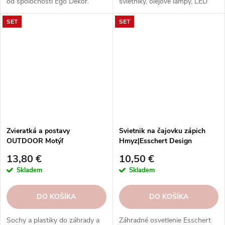
od spoločnosti Ego Dekor.
svietniky, olejové lampy, LED
Vysokokvalitné výrobky s
svetlá a pochodne v rôznych
SET
SET
prírodnými motívmi dodajú
dizajnoch pre každú záhradu.
vášmu interiéru osobitú a
pozitívnu atmosféru.
Objednajte si ich ešte dnes.
Zvieratká a postavy
Svietnik na čajovku zápich
OUTDOOR Motýľ
Hmyz|Esschert Design
zápich|Esschert Design
13,80 €
10,50 €
Skladem
Skladem
DO KOŠÍKA
DO KOŠÍKA
Sochy a plastiky do záhrady a
Záhradné osvetlenie Esschert