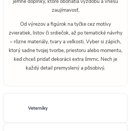
jemné doplnky, ktoré obohatia výzdobu a vnesú
zaujímavosť.
Od výrezov a figúrok na tyčke cez motívy
zvieratiek, listov či srdiečok, až po tematické návrhy
– rôzne materiály, tvary a veľkosti. Vyber si zápich,
ktorý sadne tvojej tvorbe, priestoru alebo momentu,
keď chceš pridať dekorácii extra šmrnc. Nech je
každý detail premyslený a pôsobivý.
Veterníky