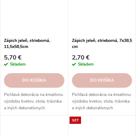
Zápich jeleň, strieborná,
Zápich jeleň, strieborná, 7x38,5
11,5x58,5cm
cm
5,70 €
2,70 €
Skladem
Skladem
DO KOŠÍKA
DO KOŠÍKA
Pichľavá dekorácia na kreatívnu
Pichľavá dekorácia na kreatívnu
výzdobu kvetov, stola, trávnika
výzdobu kvetov, stola, trávnika
a iných dekoratívnych
a iných dekoratívnych
aranžmánov. Objednajte si ju
aranžmánov. Objednajte si ju
SET
ešte dnes.
ešte dnes.