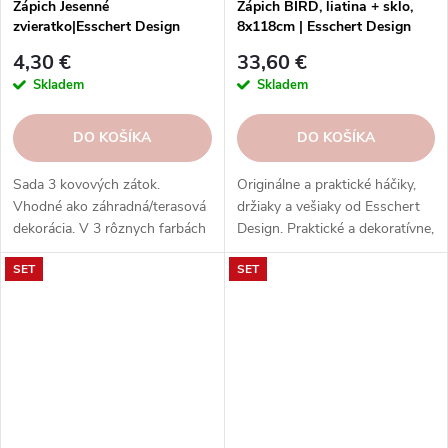
Zápich Jesenné
Zápich BIRD, liatina + sklo,
zvieratko|Esschert Design
8x118cm | Esschert Design
4,30 €
33,60 €
Skladem
Skladem
DO KOŠÍKA
DO KOŠÍKA
Sada 3 kovových zátok.
Originálne a praktické háčiky,
Vhodné ako záhradná/terasová
držiaky a vešiaky od Esschert
dekorácia. V 3 rôznych farbách
Design. Praktické a dekoratívne,
a s potlačou. Farebná potlač
vyrobené z rôznych materiálov,
SET
SET
ježka, vydry ušatej a veveričky.
tvarov a motívov.
Rozmery v cm (ŠxHxV):
25,0/14,0/27,5x1,0/1,0/1,0x26,9
/47,5/41,5. Obsah: nie je
špecifikovaný. Materiál: kov.