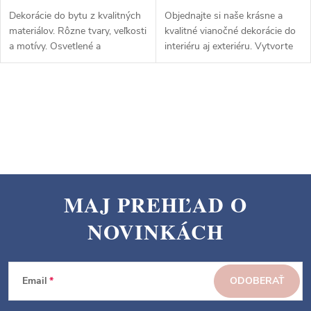
Dekorácie do bytu z kvalitných
Objednajte si naše krásne a
materiálov. Rôzne tvary, veľkosti
kvalitné vianočné dekorácie do
a motívy. Osvetlené a
interiéru aj exteriéru. Vytvorte
neosvetlené. Inšpirujte sa na
čarovnú atmosféru s našimi
našich sociálnych sieťach.
svetelnými reťazami, svetelnými
guľami, svetelnými vencami a
O
ďalšími.
v
l
á
d
a
MAJ PREHĽAD O
c
Z
i
NOVINKÁCH
á
e
p
p
ä
r
Email
ODOBERAŤ
v
t