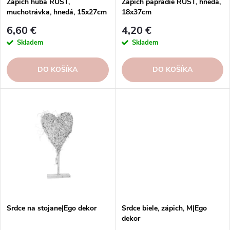
u
Zápich huba RUST,
Zápich papradie RUST, hnedá,
u
muchotrávka, hnedá, 15x27cm
18x37cm
k
k
t
6,60 €
4,20 €
t
o
Skladem
Skladem
o
v
v
DO KOŠÍKA
DO KOŠÍKA
Srdce na stojane|Ego dekor
Srdce biele, zápich, M|Ego
dekor