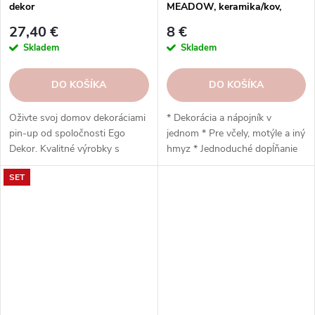
dekor
MEADOW, keramika/kov,
žltá/oranžová/červená,
27,40 €
8 €
8x8x57cm, 2
Skladem
Skladem
DO KOŠÍKA
DO KOŠÍKA
Oživte svoj domov dekoráciami
* Dekorácia a nápojník v
pin-up od spoločnosti Ego
jednom * Pre včely, motýle a iný
Dekor. Kvalitné výrobky s
hmyz * Jednoduché dopĺňanie
rôznymi motívmi dodajú vášmu
vody * Podpora opeľovačov
SET
interiéru osobitú a pozitívnu
počas leta * Do záhrady, na
atmosféru. Objednajte si ich
balkón a terasu
ešte dnes.