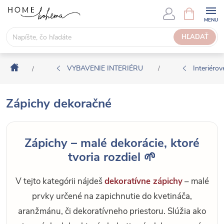
P
N
Á
r
K
e
HĽADAŤ
U
j
P
s
N
Domov
ť
VYBAVENIE INTERIÉRU
Interiérové
/
/
Ý
n
K
a
O
Zápichy dekoračné
o
Š
b
Í
s
K
Zápichy – malé dekorácie, ktoré
a
tvoria rozdiel 🌱
h
V tejto kategórii nájdeš
dekoratívne zápichy
– malé
prvky určené na zapichnutie do kvetináča,
aranžmánu, či dekoratívneho priestoru. Slúžia ako