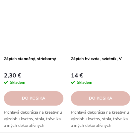
Zápich vianočný, strieborný
Zápich hviezda, svietnik, V
2,30 €
14 €
Skladem
Skladem
DO KOŠÍKA
DO KOŠÍKA
Pichľavá dekorácia na kreatívnu
Pichľavá dekorácia na kreatívnu
výzdobu kvetov, stola, trávnika
výzdobu kvetov, stola, trávnika
a iných dekoratívnych
a iných dekoratívnych
aranžmánov. Objednajte si ju
aranžmánov. Objednajte si ju