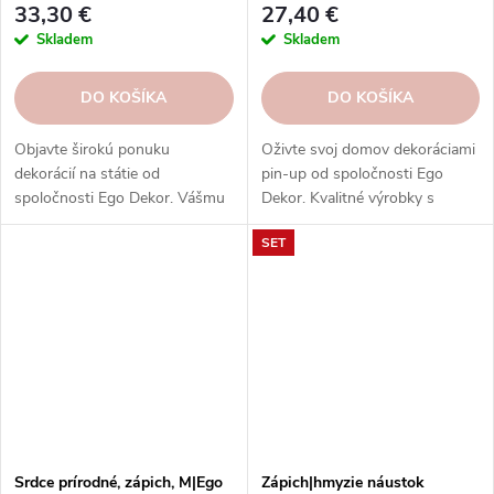
33,30 €
27,40 €
Skladem
Skladem
DO KOŠÍKA
DO KOŠÍKA
Objavte širokú ponuku
Oživte svoj domov dekoráciami
dekorácií na státie od
pin-up od spoločnosti Ego
spoločnosti Ego Dekor. Vášmu
Dekor. Kvalitné výrobky s
domovu a záhrade dodajú
rôznymi motívmi dodajú vášmu
SET
jedinečný šarm a atmosféru.
interiéru osobitú a pozitívnu
atmosféru. Objednajte si ich
ešte dnes.
Srdce prírodné, zápich, M|Ego
Zápich|hmyzie náustok