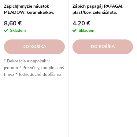
Zápich|hmyzie náustok
Zápich papagáj PAPAGAI,
MEADOW, keramika/kov,
plast/kov, zelená/zlatá,
ružová/fialová|lila, 8,5x8x60cm
15x4,5x60cm, ks
8,60 €
4,20 €
Skladem
Skladem
DO KOŠÍKA
DO KOŠÍKA
* Dekorácia a nápojník v
jednom * Pre včely, motýle a iný
hmyz * Jednoduché dopĺňanie
vody * Podpora opeľovačov
počas leta * Do záhrady, na
balkón a terasu