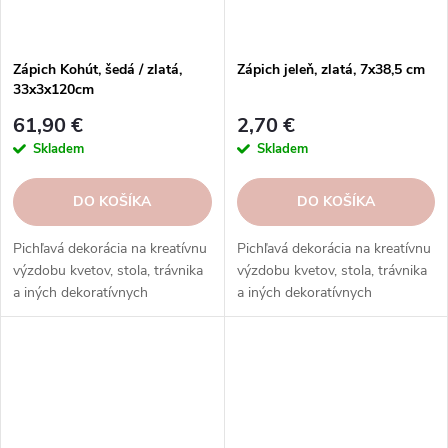
Zápich Kohút, šedá / zlatá,
Zápich jeleň, zlatá, 7x38,5 cm
33x3x120cm
61,90 €
2,70 €
Skladem
Skladem
DO KOŠÍKA
DO KOŠÍKA
Pichľavá dekorácia na kreatívnu
Pichľavá dekorácia na kreatívnu
výzdobu kvetov, stola, trávnika
výzdobu kvetov, stola, trávnika
a iných dekoratívnych
a iných dekoratívnych
aranžmánov. Objednajte si ju
aranžmánov. Objednajte si ju
ešte dnes.
ešte dnes.