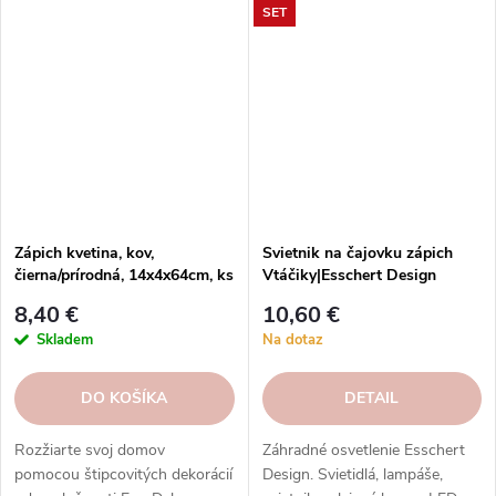
SET
ešte dnes.
ešte dnes.
Zápich kvetina, kov,
Svietnik na čajovku zápich
čierna/prírodná, 14x4x64cm, ks
Vtáčiky|Esschert Design
8,40 €
10,60 €
Skladem
Na dotaz
DO KOŠÍKA
DETAIL
Rozžiarte svoj domov
Záhradné osvetlenie Esschert
pomocou štipcovitých dekorácií
Design. Svietidlá, lampáše,