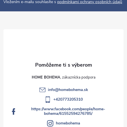
k
i
Vložením e-mailu souhlasíte s
podmínkami ochrany osobních údajů
y
e
v
ý
p
i
s
u
HOME BOHEMA
info
@
homebohema.sk
+420773205310
https://www.facebook.com/people/home-
bohema/61552594276785/
homebohema