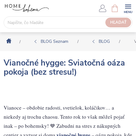
P
N
Á
r
K
e
HĽADAŤ
U
j
P
s
N
Domov
ť
BLOG Seznam
BLOG
/
/
V
/
Ý
n
K
a
O
Vianočné hygge: Sviatočná oáza
o
Š
pokoja (bez stresu!)
b
Í
s
K
a
h
Vianoce – obdobie radosti, svetielok, koláčikov… a
niekedy aj trochu chaosu. Tento rok to však môžeš pojať
inak – po bohemsky! 💙 Zabudni na stres z nákupných
vianočné hygge
centier a vytvor si doma
– oázu pokoja, kde