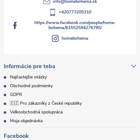
info
@
homebohema.sk
+420773205310
https://www.facebook.com/people/home-
bohema/61552594276785/
homebohema
Informácie pre teba
Najčastejšie otázky
Obchodné podmienky
GDPR
🇨🇿 Pro zákazníky z České republiky
Veľkoobchodná spolupráca
Moja objednávka
Facebook