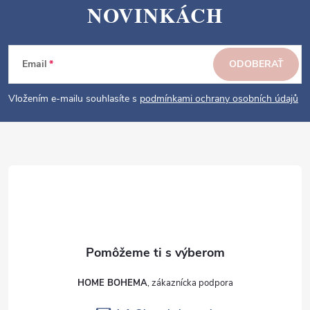
Z
NOVINKÁCH
á
p
ä
Email
ODOBERAŤ
t
i
Vložením e-mailu souhlasíte s
podmínkami ochrany osobních údajů
e
HOME BOHEMA