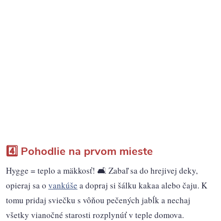
4️⃣ Pohodlie na prvom mieste
Hygge = teplo a mäkkosť! 🛋️ Zabaľ sa do hrejivej deky,
opieraj sa o
vankúše
a dopraj si šálku kakaa alebo čaju. K
tomu pridaj sviečku s vôňou pečených jabĺk a nechaj
všetky vianočné starosti rozplynúť v teple domova.