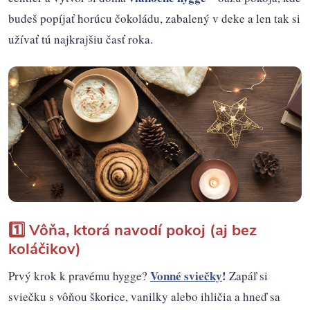
budeš popíjať horúcu čokoládu, zabalený v deke a len tak si
užívať tú najkrajšiu časť roka.
1️⃣ Vôňa, ktorá navodí pokoj (aj bez
koláčikov)
Vonné sviečky
!
Prvý krok k pravému hygge?
Zapáľ si
sviečku s vôňou škorice, vanilky alebo ihličia a hneď sa