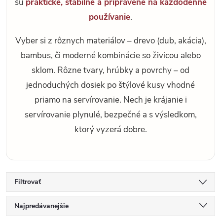
sú
praktické, stabilné a pripravené na každodenné
používanie
.
Vyber si z rôznych materiálov – drevo (dub, akácia),
bambus, či moderné kombinácie so živicou alebo
sklom. Rôzne tvary, hrúbky a povrchy – od
jednoduchých dosiek po štýlové kusy vhodné
priamo na servírovanie. Nech je krájanie i
servírovanie plynulé, bezpečné a s výsledkom,
ktorý vyzerá dobre.
Filtrovať
R
Najpredávanejšie
a