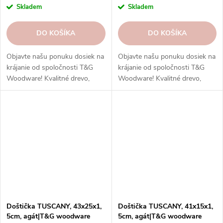
Skladem
Skladem
DO KOŠÍKA
DO KOŠÍKA
Objavte našu ponuku dosiek na
Objavte našu ponuku dosiek na
krájanie od spoločnosti T&G
krájanie od spoločnosti T&G
Woodware! Kvalitné drevo,
Woodware! Kvalitné drevo,
funkčný dizajn.
funkčný dizajn.
Doštička TUSCANY, 43x25x1,
Doštička TUSCANY, 41x15x1,
5cm, agát|T&G woodware
5cm, agát|T&G woodware