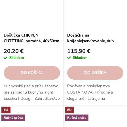
Doštička CHICKEN
Doštička na
CUTTTING, prírodná, 40x50cm
krájanie|servírovanie, dub
| Esschert Design
40x30cm, PLANO, Oak
20,20 €
115,90 €
wood|Costa Nova
Skladem
Skladem
DO KOŠÍKA
DO KOŠÍKA
Kuchynský riad a príslušenstvo
Podávanie príslušenstva
pre záhradnú kuchyňu a gril
COSTA NOVA. Prírodné a
Esschert Design. Záhradkárstvo
elegantné nástroje na
s prírodnou inšpiráciou.
servírovanie jedla.
EU
EU
Kvalitné a odolné materiály.
Vysokokvalitné, odolné a ľahko
Štýlový a funkčný dizajn.
sa čistia.
Ručná práca
Ručná práca