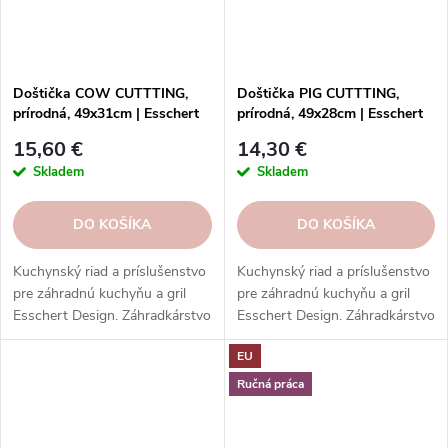
Doštička COW CUTTTING,
Doštička PIG CUTTTING,
prírodná, 49x31cm | Esschert
prírodná, 49x28cm | Esschert
Design
Design
15,60 €
14,30 €
Skladem
Skladem
DO KOŠÍKA
DO KOŠÍKA
Kuchynský riad a príslušenstvo
Kuchynský riad a príslušenstvo
pre záhradnú kuchyňu a gril
pre záhradnú kuchyňu a gril
Esschert Design. Záhradkárstvo
Esschert Design. Záhradkárstvo
s prírodnou inšpiráciou.
s prírodnou inšpiráciou.
EU
Kvalitné a odolné materiály.
Kvalitné a odolné materiály.
Štýlový a funkčný dizajn.
Štýlový a funkčný dizajn.
Ručná práca