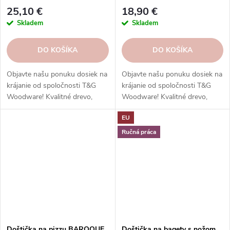
25,10 €
18,90 €
Skladem
Skladem
DO KOŠÍKA
DO KOŠÍKA
Objavte našu ponuku dosiek na
Objavte našu ponuku dosiek na
krájanie od spoločnosti T&G
krájanie od spoločnosti T&G
Woodware! Kvalitné drevo,
Woodware! Kvalitné drevo,
funkčný dizajn.
funkčný dizajn.
EU
Ručná práca
Doštička na pizzu BAROQUE,
Doštička na bagety s nožom