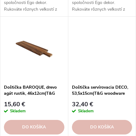
spoločnosti Ego dekor.
spoločnosti Ego dekor.
Rukoväte rôznych veľkostí z
Rukoväte rôznych veľkostí z
kvalitných a odolných
kvalitných a odolných
materiálov na prípravu
materiálov na prípravu
chutných pokrmov vo vašej
chutných pokrmov vo vašej
kuchyni.
kuchyni.
Doštička BAROQUE, drevo
Doštička servírovacia DECO,
agát rustik, 46x12cm|T&G
53,5x15cm|T&G woodware
woodware
15,60 €
32,40 €
Skladem
Skladem
DO KOŠÍKA
DO KOŠÍKA