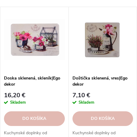
d
Najlacnejšie
V
e
Najdrahšie
ý
n
p
i
Abecedne
i
e
s
p
p
r
r
o
o
d
d
u
Doska sklenená, skleník|Ego
Doštička sklenená, vres|Ego
u
dekor
dekor
k
k
t
16,20 €
7,10 €
t
o
Skladem
Skladem
o
v
v
DO KOŠÍKA
DO KOŠÍKA
Kuchynské doplnky od
Kuchynské doplnky od