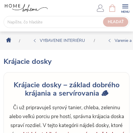
P
N
Á
r
K
e
HĽADAŤ
U
j
P
s
N
Domov
ť
VYBAVENIE INTERIÉRU
Varenie a 
/
/
Ý
n
K
a
O
Krájacie dosky
o
Š
b
Í
s
K
Krájacie dosky – základ dobrého
a
krájania a servírovania 🪵
h
Či už pripravuješ syrový tanier, chleba, zeleninu
alebo veľkú porciu pre hostí, správna krájacia doska
spraví rozdiel. V tejto kategórii nájdeš dosky, ktoré