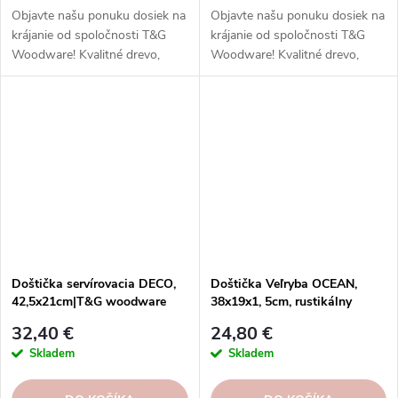
Objavte našu ponuku dosiek na
Objavte našu ponuku dosiek na
krájanie od spoločnosti T&G
krájanie od spoločnosti T&G
Woodware! Kvalitné drevo,
Woodware! Kvalitné drevo,
funkčný dizajn.
funkčný dizajn.
Doštička servírovacia DECO,
Doštička Veľryba OCEAN,
42,5x21cm|T&G woodware
38x19x1, 5cm, rustikálny
agát|T&G woodware
32,40 €
24,80 €
Skladem
Skladem