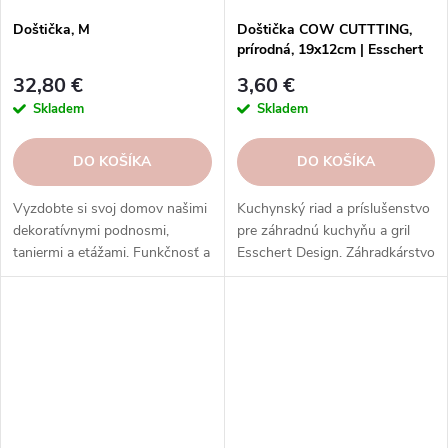
Doštička, M
Doštička COW CUTTTING,
prírodná, 19x12cm | Esschert
Design
32,80 €
3,60 €
Skladem
Skladem
DO KOŠÍKA
DO KOŠÍKA
Vyzdobte si svoj domov našimi
Kuchynský riad a príslušenstvo
dekoratívnymi podnosmi,
pre záhradnú kuchyňu a gril
taniermi a etážami. Funkčnosť a
Esschert Design. Záhradkárstvo
užitočnosť v jednom.
s prírodnou inšpiráciou.
Objednajte si ešte dnes!
Kvalitné a odolné materiály.
Štýlový a funkčný dizajn.