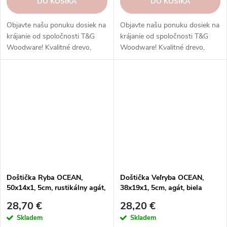
DO KOŠÍKA
DO KOŠÍKA
Objavte našu ponuku dosiek na
Objavte našu ponuku dosiek na
krájanie od spoločnosti T&G
krájanie od spoločnosti T&G
Woodware! Kvalitné drevo,
Woodware! Kvalitné drevo,
funkčný dizajn.
funkčný dizajn.
Doštička Ryba OCEAN,
Doštička Veľryba OCEAN,
50x14x1, 5cm, rustikálny agát,
38x19x1, 5cm, agát, biela
biela patina | T&G woodware
patina|T&G woodware
28,70 €
28,20 €
Skladem
Skladem