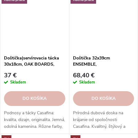
Doštička|servírovacia tácka
Doštička 32x39cm
30x18cm, OAK BOARDS,
ENSEMBLE,
dub|prírodná|Casafina
dub|prírodná|Casafina
37 €
68,40 €
Skladem
Skladem
DO KOŠÍKA
DO KOŠÍKA
Podnosy a tácky Casafina:
Prírodná dubová doska na
kvalita, dizajn, originalita. Jemná,
krájanie od spoločnosti
odolná kamenina. Rôzne farby,
Casafina. Kvalitný, štýlový a
vzory, tvary.
moderný dizajn do každej