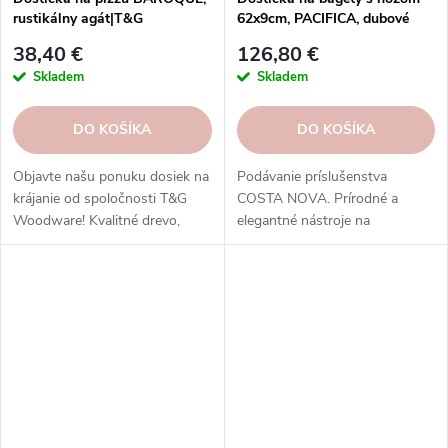
rustikálny agát|T&G
62x9cm, PACIFICA, dubové
woodware
drevo|Costa Nova
38,40 €
126,80 €
Skladem
Skladem
DO KOŠÍKA
DO KOŠÍKA
Objavte našu ponuku dosiek na
Podávanie príslušenstva
krájanie od spoločnosti T&G
COSTA NOVA. Prírodné a
Woodware! Kvalitné drevo,
elegantné nástroje na
funkčný dizajn.
servírovanie jedla.
Vysokokvalitné, odolné a ľahko
sa čistia.