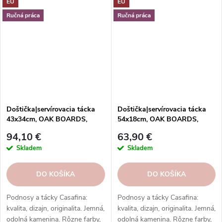
EU
EU
kuchyne
Ručná práca
Ručná práca
Doštička|servírovacia tácka
Doštička|servírovacia tácka
43x34cm, OAK BOARDS,
54x18cm, OAK BOARDS,
dub|prírodná|Casafina
dub|prírodná|Casafina
94,10 €
63,90 €
Skladem
Skladem
DO KOŠÍKA
DO KOŠÍKA
Podnosy a tácky Casafina:
Podnosy a tácky Casafina:
kvalita, dizajn, originalita. Jemná,
kvalita, dizajn, originalita. Jemná,
odolná kamenina. Rôzne farby,
odolná kamenina. Rôzne farby,