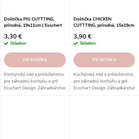
Doštička PIG CUTTTING,
Doštička CHICKEN
prírodná, 19x11cm | Esschert
CUTTTING, prírodná, 15x19cm
Design
| Esschert Design
3,30 €
3,90 €
Skladem
Skladem
DO KOŠÍKA
DO KOŠÍKA
Kuchynský riad a príslušenstvo
Kuchynský riad a príslušenstvo
pre záhradnú kuchyňu a gril
pre záhradnú kuchyňu a gril
Esschert Design. Záhradkárstvo
Esschert Design. Záhradkárstvo
s prírodnou inšpiráciou.
s prírodnou inšpiráciou.
Kvalitné a odolné materiály.
Kvalitné a odolné materiály.
Štýlový a funkčný dizajn.
Štýlový a funkčný dizajn.