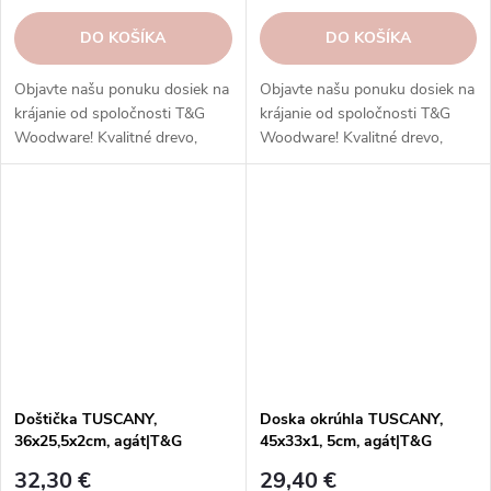
DO KOŠÍKA
DO KOŠÍKA
Objavte našu ponuku dosiek na
Objavte našu ponuku dosiek na
krájanie od spoločnosti T&G
krájanie od spoločnosti T&G
Woodware! Kvalitné drevo,
Woodware! Kvalitné drevo,
funkčný dizajn.
funkčný dizajn.
Doštička TUSCANY,
Doska okrúhla TUSCANY,
36x25,5x2cm, agát|T&G
45x33x1, 5cm, agát|T&G
woodware
woodware
32,30 €
29,40 €