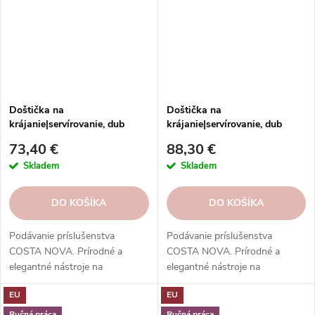
Doštička na
Doštička na
krájanie|servírovanie, dub
krájanie|servírovanie, dub
50x15cm, PLANO, Oak
60x15cm, PLANO, Oak
73,40 €
88,30 €
wood|Costa Nova
wood|Costa Nova
Skladem
Skladem
DO KOŠÍKA
DO KOŠÍKA
Podávanie príslušenstva
Podávanie príslušenstva
COSTA NOVA. Prírodné a
COSTA NOVA. Prírodné a
elegantné nástroje na
elegantné nástroje na
servírovanie jedla.
servírovanie jedla.
EU
EU
Vysokokvalitné, odolné a ľahko
Vysokokvalitné, odolné a ľahko
sa čistia.
sa čistia.
Ručná práca
Ručná práca