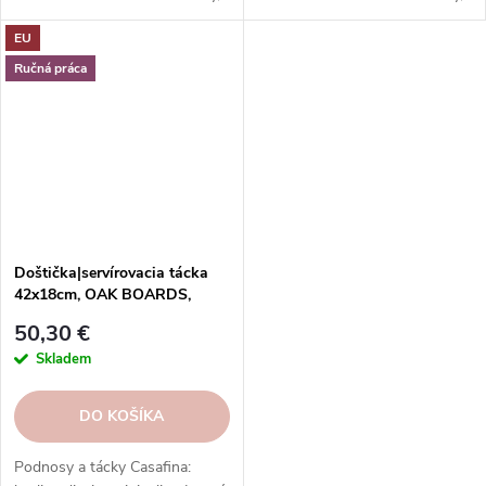
vzory, tvary.
vzory, tvary.
EU
Ručná práca
Doštička|servírovacia tácka
42x18cm, OAK BOARDS,
dub|prírodná|Casafina
50,30 €
Skladem
DO KOŠÍKA
Podnosy a tácky Casafina: