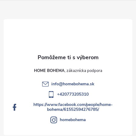
v
ý
p
i
s
u
HOME BOHEMA
info
@
homebohema.sk
+420773205310
https://www.facebook.com/people/home-
bohema/61552594276785/
homebohema