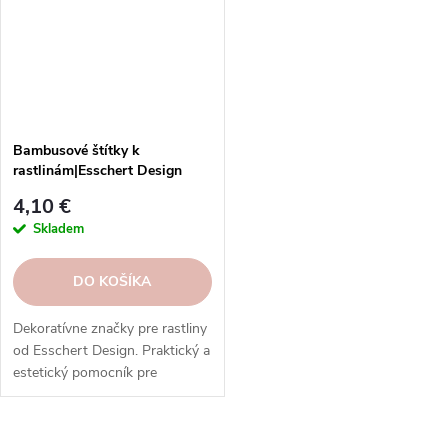
Bambusové štítky k
rastlinám|Esschert Design
4,10 €
Skladem
DO KOŠÍKA
Dekoratívne značky pre rastliny
od Esschert Design. Praktický a
estetický pomocník pre
každého nadšenca
záhradkárčenia.