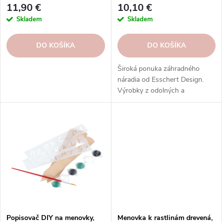
k
t
11,90 €
10,10 €
t
o
Skladem
Skladem
o
v
v
DO KOŠÍKA
DO KOŠÍKA
Široká ponuka záhradného
náradia od Esschert Design.
Výrobky z odolných a
ekologických materiálov. Kvalita,
praktickosť, štýl.
Popisovač DIY na menovky,
Menovka k rastlinám drevená,