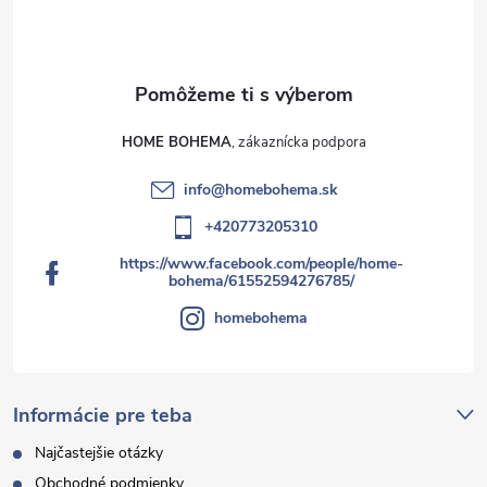
s
u
HOME BOHEMA
info
@
homebohema.sk
+420773205310
https://www.facebook.com/people/home-
bohema/61552594276785/
homebohema
Informácie pre teba
Najčastejšie otázky
Obchodné podmienky