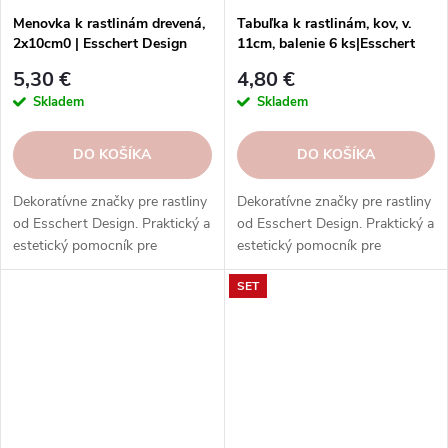
Menovka k rastlinám drevená,
Tabuľka k rastlinám, kov, v.
2x10cm0 | Esschert Design
11cm, balenie 6 ks|Esschert
Design
5,30 €
4,80 €
Skladem
Skladem
DO KOŠÍKA
DO KOŠÍKA
Dekoratívne značky pre rastliny
Dekoratívne značky pre rastliny
od Esschert Design. Praktický a
od Esschert Design. Praktický a
estetický pomocník pre
estetický pomocník pre
každého nadšenca
každého nadšenca
SET
záhradkárčenia.
záhradkárčenia.