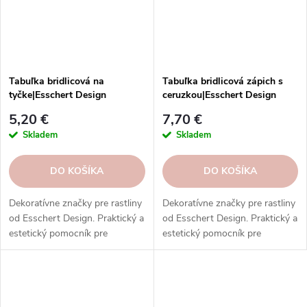
Tabuľka bridlicová na
Tabuľka bridlicová zápich s
tyčke|Esschert Design
ceruzkou|Esschert Design
5,20 €
7,70 €
Skladem
Skladem
DO KOŠÍKA
DO KOŠÍKA
Dekoratívne značky pre rastliny
Dekoratívne značky pre rastliny
od Esschert Design. Praktický a
od Esschert Design. Praktický a
estetický pomocník pre
estetický pomocník pre
každého nadšenca
každého nadšenca
záhradkárčenia.
záhradkárčenia.