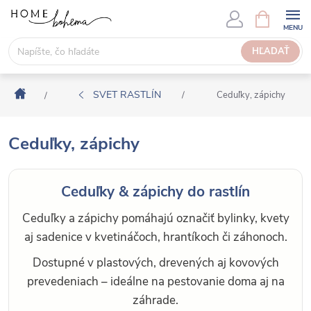
P
N
Á
r
K
e
HĽADAŤ
U
j
P
s
N
Domov
ť
SVET RASTLÍN
/
Ceduľky, zápichy
/
Ý
n
K
a
O
Ceduľky, zápichy
o
Š
b
Í
s
K
Ceduľky & zápichy do rastlín
a
h
Ceduľky a zápichy pomáhajú označiť bylinky, kvety
aj sadenice v kvetináčoch, hrantíkoch či záhonoch.
Dostupné v plastových, drevených aj kovových
prevedeniach – ideálne na pestovanie doma aj na
záhrade.