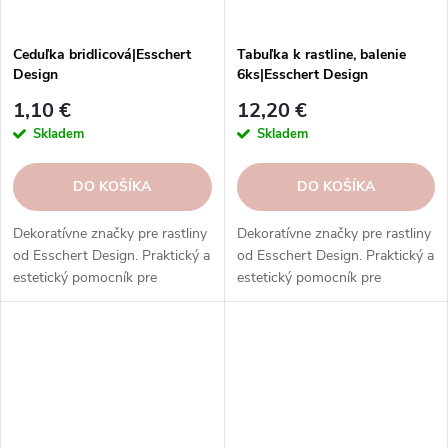
Ceduľka bridlicová|Esschert
Tabuľka k rastline, balenie
Design
6ks|Esschert Design
1,10 €
12,20 €
Skladem
Skladem
DO KOŠÍKA
DO KOŠÍKA
Dekoratívne značky pre rastliny
Dekoratívne značky pre rastliny
od Esschert Design. Praktický a
od Esschert Design. Praktický a
estetický pomocník pre
estetický pomocník pre
každého nadšenca
každého nadšenca
záhradkárčenia.
záhradkárčenia.