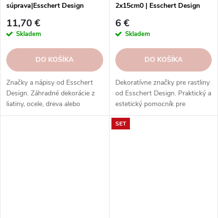
súprava|Esschert Design
2x15cm0 | Esschert Design
11,70 €
6 €
Skladem
Skladem
DO KOŠÍKA
DO KOŠÍKA
Značky a nápisy od Esschert
Dekoratívne značky pre rastliny
Design. Záhradné dekorácie z
od Esschert Design. Praktický a
liatiny, ocele, dreva alebo
estetický pomocník pre
bridlice. Objednajte si ešte
každého nadšenca
SET
dnes.
záhradkárčenia.