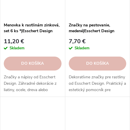
Menovka k rastlinám zinková,
Značky na pestovanie,
set 6 ks *|Esschert Design
medené|Esschert Design
11,20 €
7,70 €
Skladem
Skladem
DO KOŠÍKA
DO KOŠÍKA
Značky a nápisy od Esschert
Dekoratívne značky pre rastliny
Design. Záhradné dekorácie z
od Esschert Design. Praktický a
liatiny, ocele, dreva alebo
estetický pomocník pre
bridlice. Objednajte si ešte
každého nadšenca
dnes.
záhradkárčenia.