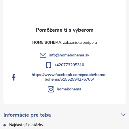
i
s
u
HOME BOHEMA
info
@
homebohema.sk
+420773205310
https://www.facebook.com/people/home-
bohema/61552594276785/
homebohema
Informácie pre teba
Najčastejšie otázky