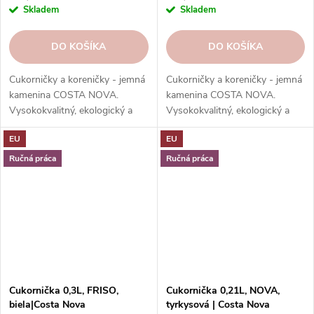
Skladem
Skladem
DO KOŠÍKA
DO KOŠÍKA
Cukorničky a koreničky - jemná
Cukorničky a koreničky - jemná
kamenina COSTA NOVA.
kamenina COSTA NOVA.
Vysokokvalitný, ekologický a
Vysokokvalitný, ekologický a
elegantný riad na dochucovanie
elegantný riad na dochucovanie
EU
EU
a servírovanie jedál.
a servírovanie jedál.
Vysokokvalitné, odolné a ľahko
Vysokokvalitné, odolné a ľahko
Ručná práca
Ručná práca
sa čistí.
sa čistí.
Cukornička 0,3L, FRISO,
Cukornička 0,21L, NOVA,
biela|Costa Nova
tyrkysová | Costa Nova