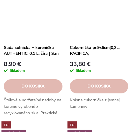
Sada soľnička + korenička
Cukornička pr.9x6cm|0,2L,
AUTHENTIC, 0,1 L, číra | San
PACIFICA,
Miguel
biela|Vanilla|Casafina
8,90 €
33,80 €
Skladem
Skladem
DO KOŠÍKA
DO KOŠÍKA
Štýlové a udržateľné nádoby na
Krásna cukornička z jemnej
korenie vyrobené z
kameniny
recyklovaného skla. Praktické
riešenie pre vašu kuchyňu s
EU
EU
dôrazom na kvalitu.