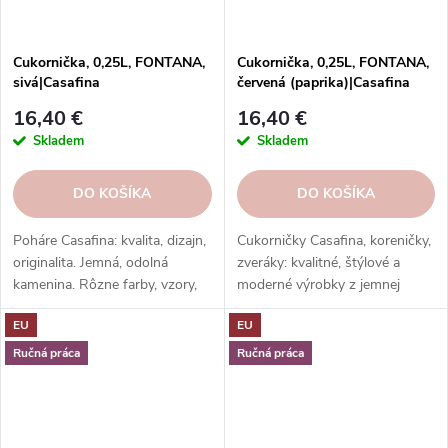
Cukornička, 0,25L, FONTANA,
Cukornička, 0,25L, FONTANA,
sivá|Casafina
červená (paprika)|Casafina
16,40 €
16,40 €
Skladem
Skladem
DO KOŠÍKA
DO KOŠÍKA
Poháre Casafina: kvalita, dizajn,
Cukorničky Casafina, koreničky,
originalita. Jemná, odolná
zveráky: kvalitné, štýlové a
kamenina. Rôzne farby, vzory,
moderné výrobky z jemnej
tvary. Poháre Casafina -
kameniny a porcelánu. Rôzne
EU
EU
skladujeme štýlovo.
farby a tvary. Ideálne na
dochucovanie a servírovanie.
Ručná práca
Ručná práca
Skvelý darček.