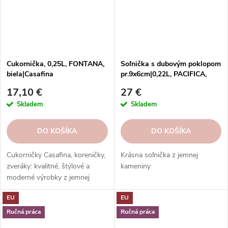
Cukornička, 0,25L, FONTANA,
Soľnička s dubovým poklopom
biela|Casafina
pr.9x6cm|0,22L, PACIFICA,
zelená|Artichoke|Casafina
17,10 €
27 €
Skladem
Skladem
DO KOŠÍKA
DO KOŠÍKA
Cukorničky Casafina, koreničky,
Krásna soľnička z jemnej
zveráky: kvalitné, štýlové a
kameniny
moderné výrobky z jemnej
kameniny a porcelánu. Rôzne
EU
EU
farby a tvary. Ideálne na
dochucovanie a servírovanie.
Ručná práca
Ručná práca
Skvelý darček.