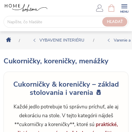
P
N
Á
r
K
e
HĽADAŤ
U
j
P
s
N
Domov
ť
VYBAVENIE INTERIÉRU
Varenie a 
/
/
Ý
n
K
a
O
Cukorničky, koreničky, menážky
o
Š
b
Í
s
K
Cukorničky & koreničky – základ
a
stolovania i varenia 🧂
h
Každé jedlo potrebuje tú správnu príchuť, ale aj
dekoráciu na stole. V tejto kategórii nájdeš
**cukorničky a koreničky**, ktoré sú
praktické,