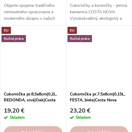
Objavte spojenie tradičného
Cukorničky a koreničky - jemná
remeselného spracovania a
kamenina COSTA NOVA.
moderného dizajnu v našich
Vysokokvalitný, ekologický a
nádherných keramických
elegantný riad na dochucovanie
EU
EU
soľničkách a koreničkách od
a servírovanie jedál.
spoločnosti T&G Woodware!
Vysokokvalitné, odolné a ľahko
Ručná práca
Ručná práca
sa čistí.
Cukornička pr.8,5x8cm|0,2L,
Cukornička pr.7,5x8cm|0,15L,
REDONDA, sivá|Oak|Costa
FESTA, biela|Costa Nova
Nova
19,20 €
23,20 €
Skladem
Skladem