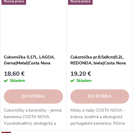
Ručná práca
Ručná práca
Cukornička 0,17L, LAGOA,
Cukornička pr.8,5x8cm|0,2L,
čierna|Metal|Costa Nova
REDONDA, biela|Costa Nova
18,60 €
19,20 €
Skladem
Skladem
DO KOŠÍKA
DO KOŠÍKA
Cukorničky a koreničky - jemná
Misky a riady COSTA NOVA -
kamenina COSTA NOVA.
krásna, kvalitná a ekologická
Vysokokvalitný, ekologický a
portugalská kamenina. Rôzne
elegantný riad na dochucovanie
tvary, farby, vzory a veľkosti.