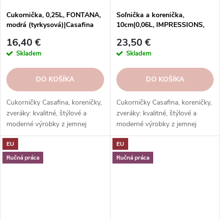
Cukornička, 0,25L, FONTANA,
Soľnička a korenička,
modrá (tyrkysová)|Casafina
10cm|0,06L, IMPRESSIONS,
modrá (tyrkysová)|Casafina
16,40 €
23,50 €
Skladem
Skladem
DO KOŠÍKA
DO KOŠÍKA
Cukorničky Casafina, koreničky,
Cukorničky Casafina, koreničky,
zveráky: kvalitné, štýlové a
zveráky: kvalitné, štýlové a
moderné výrobky z jemnej
moderné výrobky z jemnej
kameniny a porcelánu. Rôzne
kameniny a porcelánu. Rôzne
EU
EU
farby a tvary. Ideálne na
farby a tvary. Ideálne na
dochucovanie a servírovanie.
dochucovanie a servírovanie.
Ručná práca
Ručná práca
Skvelý darček.
Skvelý darček.