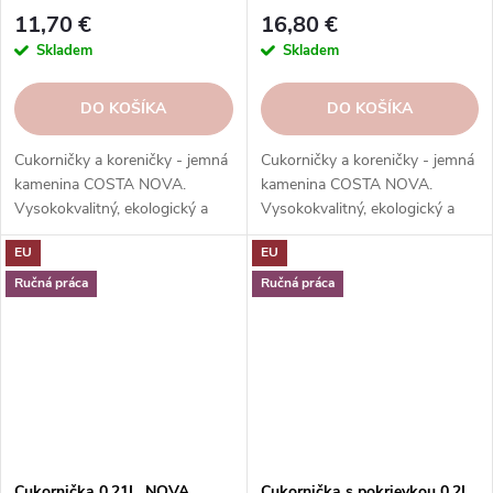
11,70 €
16,80 €
Skladem
Skladem
DO KOŠÍKA
DO KOŠÍKA
Cukorničky a koreničky - jemná
Cukorničky a koreničky - jemná
kamenina COSTA NOVA.
kamenina COSTA NOVA.
Vysokokvalitný, ekologický a
Vysokokvalitný, ekologický a
elegantný riad na dochucovanie
elegantný riad na dochucovanie
EU
EU
a servírovanie jedál.
a servírovanie jedál.
Vysokokvalitné, odolné a ľahko
Vysokokvalitné, odolné a ľahko
Ručná práca
Ručná práca
sa čistí.
sa čistí.
Cukornička 0,21L, NOVA,
Cukornička s pokrievkou 0,2L,