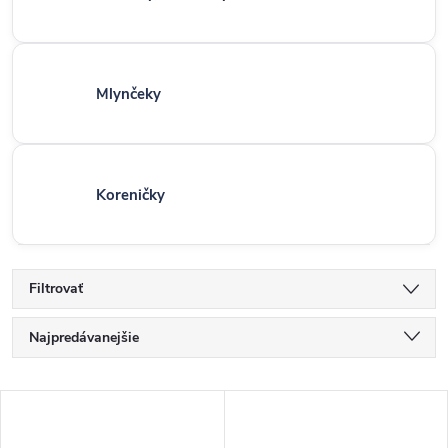
Mlynčeky
Koreničky
Filtrovať
R
Najpredávanejšie
a
d
Najlacnejšie
V
e
Najdrahšie
ý
n