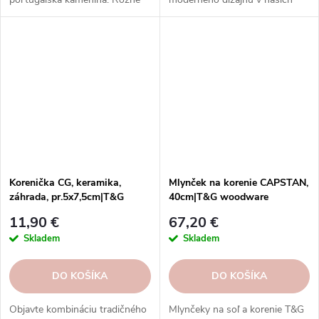
tvary, farby, vzory a veľkosti.
krásnych keramických
Objednajte si ich v našom e-
soľničkách a koreničkách od
shope.
spoločnosti T&G Woodware!
Korenička CG, keramika,
Mlynček na korenie CAPSTAN,
záhrada, pr.5x7,5cm|T&G
40cm|T&G woodware
woodware
11,90 €
67,20 €
Skladem
Skladem
DO KOŠÍKA
DO KOŠÍKA
Objavte kombináciu tradičného
Mlynčeky na soľ a korenie T&G