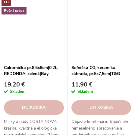
EU
a servírovanie jedál.
Objednajte si ich v našom e-
Vysokokvalitné, odolné a ľahko
shope.
Ručná práca
sa čistí.
Cukornička pr.8,5x8cm|0,2L,
Soľnička CG, keramika,
REDONDA, zelená|Bay
záhrada, pr.5x7,5cm|T&G
leaf|Costa Nova
woodware
19,20 €
11,90 €
Skladem
Skladem
DO KOŠÍKA
DO KOŠÍKA
Misky a riady COSTA NOVA -
Objavte kombináciu tradičného
krásna, kvalitná a ekologická
remeselného spracovania a
portugalská kamenina. Rôzne
moderného dizajnu v našich