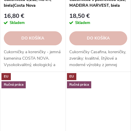
biela|Costa Nova
MADEIRA HARVEST, biela
(krémová)|Casafina
16,80 €
18,50 €
Skladem
Skladem
DO KOŠÍKA
DO KOŠÍKA
Cukorničky a koreničky - jemná
Cukorničky Casafina, koreničky,
kamenina COSTA NOVA.
zveráky: kvalitné, štýlové a
Vysokokvalitný, ekologický a
moderné výrobky z jemnej
elegantný riad na dochucovanie
kameniny a porcelánu. Rôzne
EU
EU
a servírovanie jedál.
farby a tvary. Ideálne na
Vysokokvalitné, odolné a ľahko
dochucovanie a servírovanie.
Ručná práca
Ručná práca
sa čistí.
Skvelý darček.