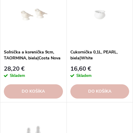
p
i
Abecedne
i
e
s
p
p
r
r
o
o
d
d
u
Soľnička a korenička 9cm,
Cukornička 0,1L, PEARL,
u
TAORMINA, biela|Costa Nova
biela|White
k
k
t
28,20 €
16,60 €
t
o
Skladem
Skladem
o
v
v
DO KOŠÍKA
DO KOŠÍKA