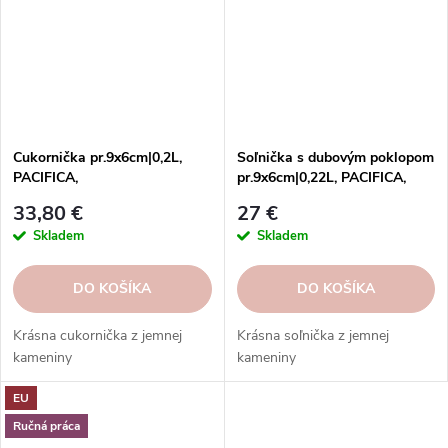
Cukornička pr.9x6cm|0,2L,
Soľnička s dubovým poklopom
PACIFICA,
pr.9x6cm|0,22L, PACIFICA,
zelená|Artichoke|Casafina
biela|Vanilla|Casafina
33,80 €
27 €
Skladem
Skladem
DO KOŠÍKA
DO KOŠÍKA
Krásna cukornička z jemnej
Krásna soľnička z jemnej
kameniny
kameniny
EU
Ručná práca