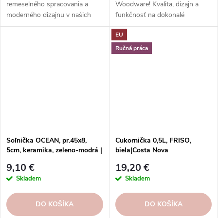
remeselného spracovania a
Woodware! Kvalita, dizajn a
moderného dizajnu v našich
funkčnosť na dokonalé
krásnych keramických
dochutenie jedla.
EU
soľničkách a koreničkách od
spoločnosti T&G Woodware!
Ručná práca
Soľnička OCEAN, pr.45x8,
Cukornička 0,5L, FRISO,
5cm, keramika, zeleno-modrá |
biela|Costa Nova
T&G woodware
9,10 €
19,20 €
Skladem
Skladem
DO KOŠÍKA
DO KOŠÍKA