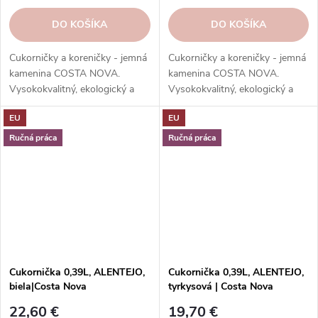
DO KOŠÍKA
DO KOŠÍKA
Cukorničky a koreničky - jemná
Cukorničky a koreničky - jemná
kamenina COSTA NOVA.
kamenina COSTA NOVA.
Vysokokvalitný, ekologický a
Vysokokvalitný, ekologický a
elegantný riad na dochucovanie
elegantný riad na dochucovanie
EU
EU
a servírovanie jedál.
a servírovanie jedál.
Vysokokvalitné, odolné a ľahko
Vysokokvalitné, odolné a ľahko
Ručná práca
Ručná práca
sa čistí.
sa čistí.
Cukornička 0,39L, ALENTEJO,
Cukornička 0,39L, ALENTEJO,
biela|Costa Nova
tyrkysová | Costa Nova
22,60 €
19,70 €