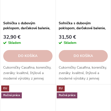
Soľnička s dubovým
Soľnička s dubovým
poklopom, darčekové balenie,
poklopom, darčekové balenie,
12cm, biela|Casafina
12cm, čierna|Casafina
32,90 €
31,50 €
Skladem
Skladem
DO KOŠÍKA
DO KOŠÍKA
Cukorničky Casafina, koreničky,
Cukorničky Casafina, koreničky,
zveráky: kvalitné, štýlové a
zveráky: kvalitné, štýlové a
moderné výrobky z jemnej
moderné výrobky z jemnej
kameniny a porcelánu. Rôzne
kameniny a porcelánu. Rôzne
EU
EU
farby a tvary. Ideálne na
farby a tvary. Ideálne na
dochucovanie a servírovanie.
dochucovanie a servírovanie.
Ručná práca
Ručná práca
Skvelý darček.
Skvelý darček.