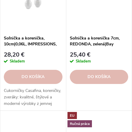
Soľnička a korenička,
Soľnička a korenička 7cm,
10cm|0,06L, IMPRESSIONS,
REDONDA, zelená|Bay
biela|Casafina
leaf|Costa Nova
28,20 €
25,40 €
Skladem
Skladem
DO KOŠÍKA
DO KOŠÍKA
Cukorničky Casafina, koreničky,
zveráky: kvalitné, štýlové a
moderné výrobky z jemnej
kameniny a porcelánu. Rôzne
EU
farby a tvary. Ideálne na
dochucovanie a servírovanie.
Ručná práca
Skvelý darček.