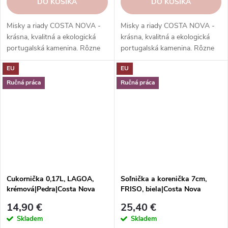
DO KOŠÍKA
DO KOŠÍKA
Misky a riady COSTA NOVA -
Misky a riady COSTA NOVA -
krásna, kvalitná a ekologická
krásna, kvalitná a ekologická
portugalská kamenina. Rôzne
portugalská kamenina. Rôzne
tvary, farby, vzory a veľkosti.
tvary, farby, vzory a veľkosti.
EU
EU
Objednajte si ich v našom e-
Objednajte si ich v našom e-
shope.
shope.
Ručná práca
Ručná práca
Cukornička 0,17L, LAGOA,
Soľnička a korenička 7cm,
krémová|Pedra|Costa Nova
FRISO, biela|Costa Nova
14,90 €
25,40 €
Skladem
Skladem