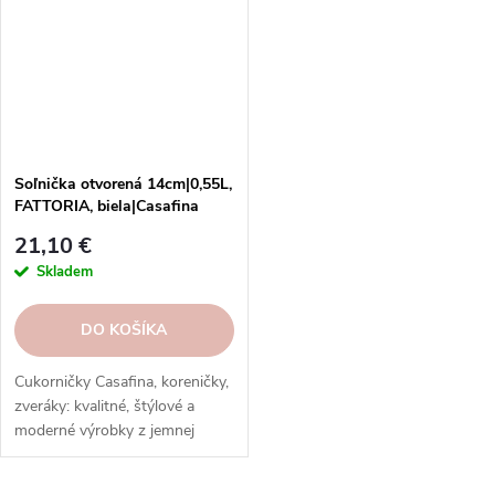
Soľnička otvorená 14cm|0,55L,
FATTORIA, biela|Casafina
21,10 €
Skladem
DO KOŠÍKA
Cukorničky Casafina, koreničky,
zveráky: kvalitné, štýlové a
moderné výrobky z jemnej
kameniny a porcelánu. Rôzne
farby a tvary. Ideálne na