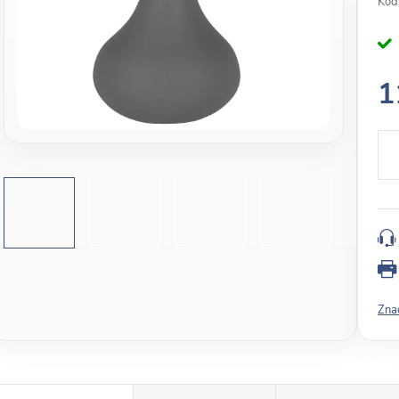
Kód
1
J
e
d
n
o
t
k
o
v
Zna
á
c
e
n