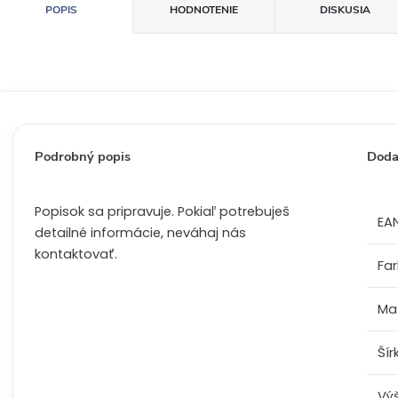
a
POPIS
HODNOTENIE
DISKUSIA
:
Podrobný popis
Doda
Popisok sa pripravuje. Pokiaľ potrebuješ
EA
detailné informácie, neváhaj nás
kontaktovať.
Fa
Mat
Šír
Vý