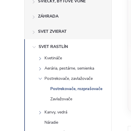
o
SVIEČKY, BYTOVÉ VÔNE
n
č
ZÁHRADA
ý
i
ť
p
SVET ZVIERAT
k
a
a
SVET RASTLÍN
t
Kvetináče
e
n
g
Aerária, pestárne, semienka
ó
e
Postrekovače, zavlažovače
r
Postrekovače, rozprašovače
l
i
Zavlažovače
e
Kanvy, vedrá
Náradie