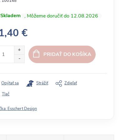
:
100148
Skladem
12.08.2026
1,40 €
PRIDAŤ DO KOŠÍKA
Opýtať sa
Strážiť
Zdieľať
Tlač
čka:
Esschert Design