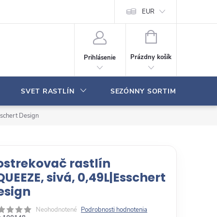
Moja objednávka
EUR
N
Á
Prázdny košík
Prihlásenie
K
U
P
SVET RASTLÍN
SEZÓNNY SORTIMENT
N
Ý
K
sschert Design
O
Š
Í
K
ostrekovač rastlín
QUEEZE, sivá, 0,49L|Esschert
esign
Neohodnotené
Podrobnosti hodnotenia