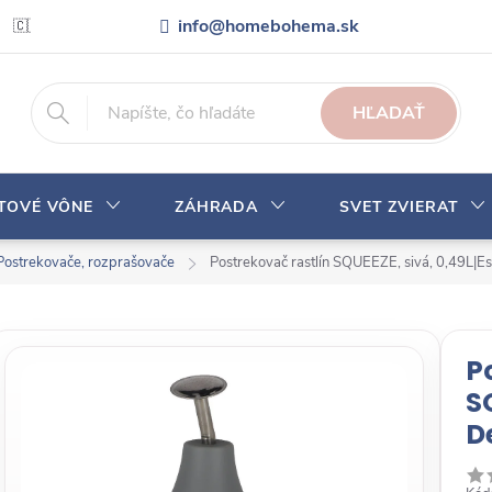
info@homebohema.sk
🇨🇿 Pro zákazníky z České republiky
Veľkoobchodná spolupráca
HĽADAŤ
YTOVÉ VÔNE
ZÁHRADA
SVET ZVIERAT
Postrekovače, rozprašovače
Postrekovač rastlín SQUEEZE, sivá, 0,49L|E
P
S
D