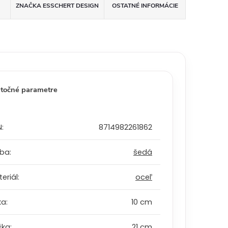
ZNAČKA
ESSCHERT DESIGN
OSTATNÉ INFORMÁCIE
točné parametre
N
:
8714982261862
rba
:
šedá
eriál
:
oceľ
ka
:
10 cm
ška
:
21 cm