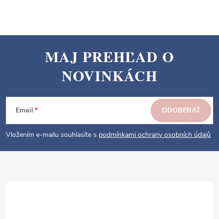
MAJ PREHĽAD O
Z
NOVINKÁCH
á
p
ä
Email
ODOBERAŤ
t
i
Vložením e-mailu souhlasíte s
podmínkami ochrany osobních údajů
e