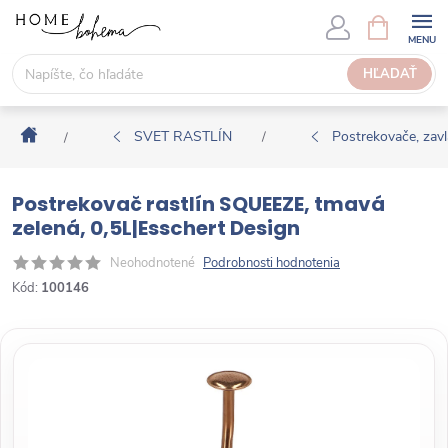
P
N
Á
r
K
e
HĽADAŤ
U
j
P
s
N
Domov
ť
SVET RASTLÍN
Postrekovače, zav
/
/
Ý
n
K
a
O
Postrekovač rastlín SQUEEZE, tmavá
o
Š
zelená, 0,5L|Esschert Design
b
Í
s
Neohodnotené
Podrobnosti hodnotenia
K
a
Kód:
100146
h