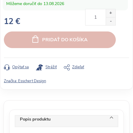
13.08.2026
12 €
J
e
PRIDAŤ DO KOŠÍKA
d
n
o
t
Opýtať sa
Strážiť
Zdieľať
k
o
Značka:
Esschert Design
v
á
c
e
n
Popis produktu
a
: