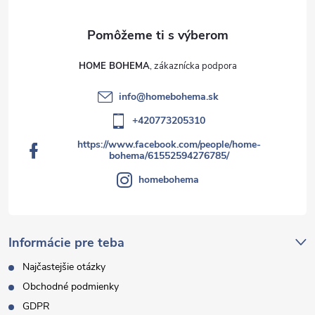
HOME BOHEMA
info
@
homebohema.sk
+420773205310
https://www.facebook.com/people/home-
bohema/61552594276785/
homebohema
Informácie pre teba
Najčastejšie otázky
Obchodné podmienky
GDPR