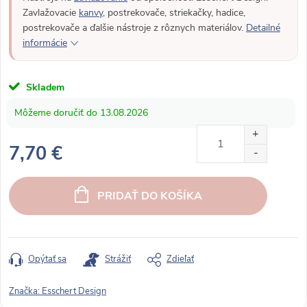
Zavlažovacie
kanvy
, postrekovače, striekačky, hadice,
postrekovače a ďalšie nástroje z rôznych materiálov.
Detailné
informácie
Skladem
13.08.2026
7,70 €
J
e
PRIDAŤ DO KOŠÍKA
d
n
o
t
Opýtať sa
Strážiť
Zdieľať
k
o
Značka:
Esschert Design