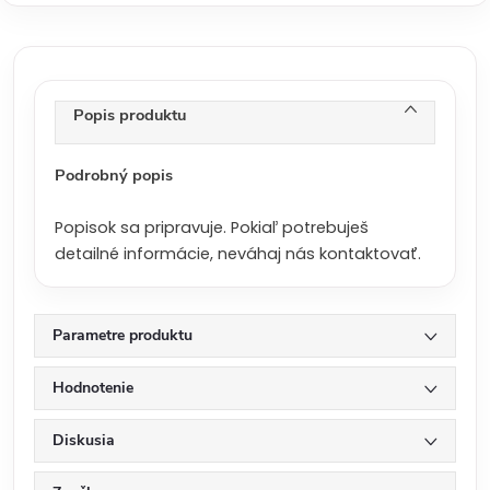
v
á
c
e
n
Popis produktu
a
:
Podrobný popis
Popisok sa pripravuje. Pokiaľ potrebuješ
detailné informácie, neváhaj nás kontaktovať.
Parametre produktu
Hodnotenie
Diskusia