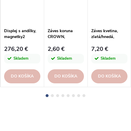
Displej s andílky,
Záves koruna
Záves kvetina,
magnetky2
CROWN,
zlatá/hnedá,
5,5x0,5x6cm, ks
10,8x06x11,8cm
276,20 €
2,60 €
7,20 €
Skladem
Skladem
Skladem
DO KOŠÍKA
DO KOŠÍKA
DO KOŠÍKA