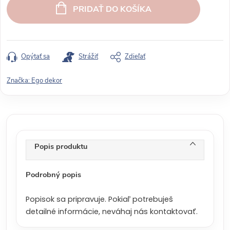
e
PRIDAŤ DO KOŠÍKA
d
n
o
t
Opýtať sa
Strážiť
Zdieľať
k
o
Značka:
Ego dekor
v
á
c
e
n
Popis produktu
a
:
Podrobný popis
Popisok sa pripravuje. Pokiaľ potrebuješ
detailné informácie, neváhaj nás kontaktovať.