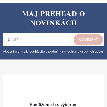
MAJ PREHĽAD O
Z
NOVINKÁCH
á
p
ä
Email
ODOBERAŤ
t
i
Vložením e-mailu souhlasíte s
podmínkami ochrany osobních údajů
e