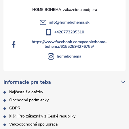
HOME BOHEMA
info
@
homebohema.sk
+420773205310
https://www.facebook.com/people/home-
bohema/61552594276785/
homebohema
Informácie pre teba
Najčastejšie otázky
Obchodné podmienky
GDPR
🇨🇿 Pro zákazníky z České republiky
Veľkoobchodná spolupráca