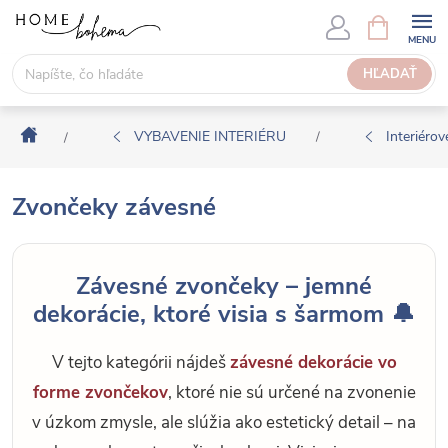
P
N
Á
r
K
e
HĽADAŤ
U
j
P
s
N
Domov
ť
VYBAVENIE INTERIÉRU
Interiérové
/
/
Ý
n
K
a
O
Zvončeky závesné
o
Š
b
Í
s
K
Závesné zvončeky – jemné
a
dekorácie, ktoré visia s šarmom 🔔
h
V tejto kategórii nájdeš
závesné dekorácie vo
forme zvončekov
, ktoré nie sú určené na zvonenie
v úzkom zmysle, ale slúžia ako estetický detail – na