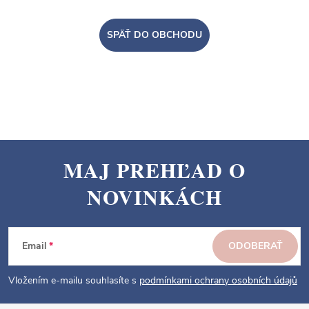
SPÄŤ DO OBCHODU
MAJ PREHĽAD O
Z
NOVINKÁCH
á
p
ä
Email
ODOBERAŤ
t
i
Vložením e-mailu souhlasíte s
podmínkami ochrany osobních údajů
e