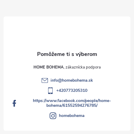
HOME BOHEMA
info
@
homebohema.sk
+420773205310
https://www.facebook.com/people/home-
bohema/61552594276785/
homebohema