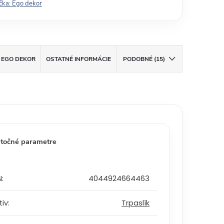
čka:
Ego dekor
EGO DEKOR
OSTATNÉ INFORMÁCIE
PODOBNÉ (15)
točné parametre
N
:
4044924664463
tiv
:
Trpaslík