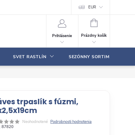
Moja objednávka
EUR
N
Á
Prázdny košík
Prihlásenie
K
U
P
SVET RASTLÍN
SEZÓNNY SORTIMENT
N
Ý
K
O
Š
Í
K
áves trpaslík s fúzmi,
x2,5x19cm
Neohodnotené
Podrobnosti hodnotenia
:
87820