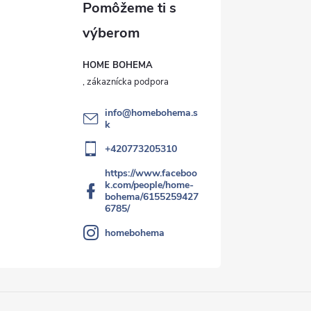
HOME BOHEMA
info
@
homebohema.s
k
+420773205310
https://www.faceboo
k.com/people/home-
bohema/6155259427
6785/
homebohema