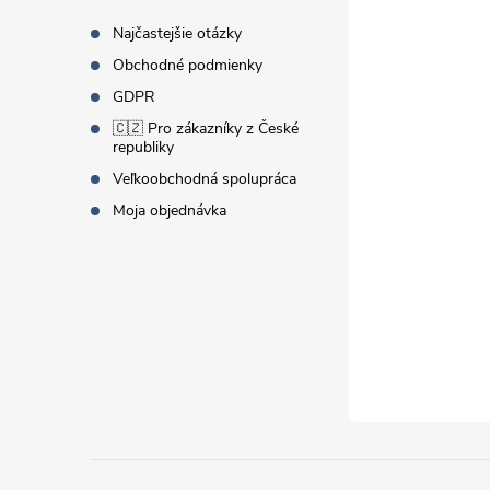
t
Najčastejšie otázky
Obchodné podmienky
i
GDPR
🇨🇿 Pro zákazníky z České
e
republiky
Veľkoobchodná spolupráca
Moja objednávka