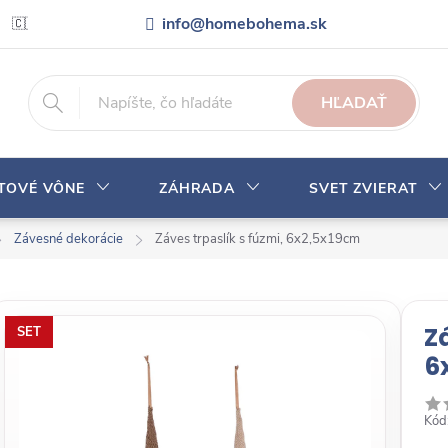
info@homebohema.sk
🇨🇿 Pro zákazníky z České republiky
Veľkoobchodná spolupráca
HĽADAŤ
YTOVÉ VÔNE
ZÁHRADA
SVET ZVIERAT
Závesné dekorácie
Záves trpaslík s fúzmi, 6x2,5x19cm
Z
SET
6
Kód