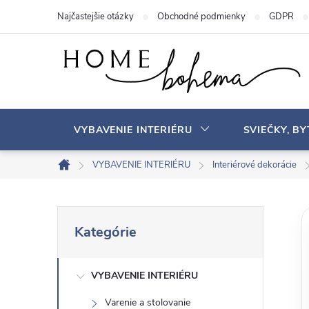
P
Najčastejšie otázky
Obchodné podmienky
GDPR
r
e
j
s
ť
n
VYBAVENIE INTERIÉRU
SVIEČKY, B
a
o
VYBAVENIE INTERIÉRU
Interiérové ​​dekorácie
D
b
o
s
m
B
P
a
o
Kategórie
r
v
h
o
e
s
VYBAVENIE INTERIÉRU
č
k
Varenie a stolovanie