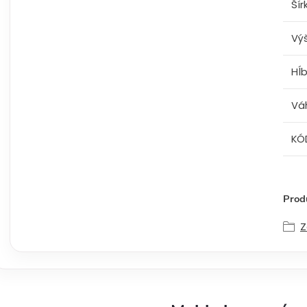
Šír
Vý
Hĺ
Vá
KÓ
Produ
Z