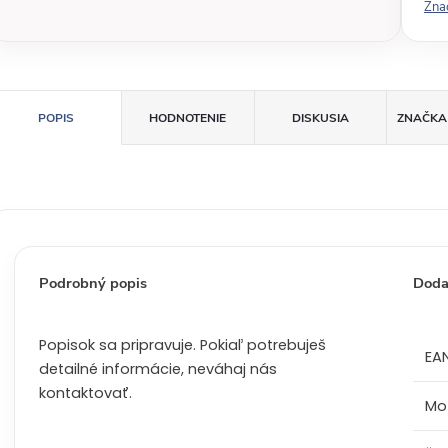
Zna
á
c
e
n
a
POPIS
HODNOTENIE
DISKUSIA
ZNAČKA
:
Podrobný popis
Doda
Popisok sa pripravuje. Pokiaľ potrebuješ
EA
detailné informácie, neváhaj nás
kontaktovať.
Mo