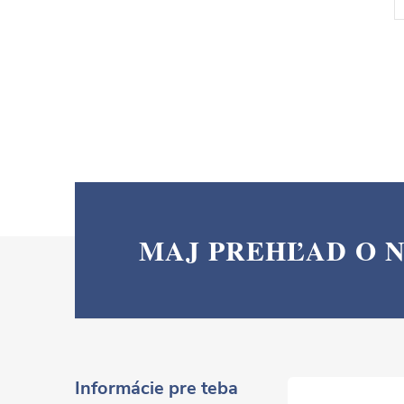
MAJ PREHĽAD O 
Z
á
p
ä
Informácie pre teba