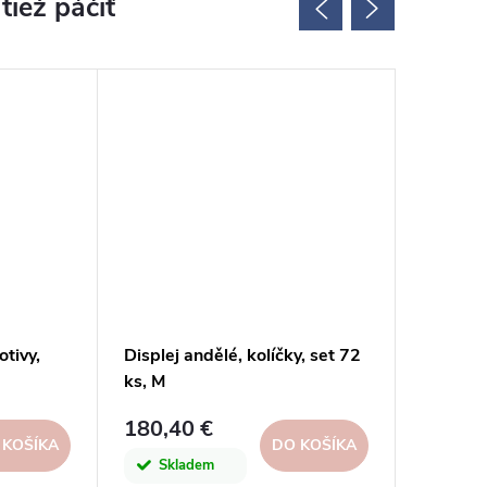
otivy,
Displej andělé, kolíčky, set 72
Displej
ks, M
SK
180,40 €
276,8
 KOŠÍKA
DO KOŠÍKA
Skladem
Skl