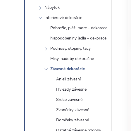
o
n
Nábytok
č
ý
i
Interiérové ​​dekorácie
ť
Pobrežie, pláž, more - dekorace
p
k
Napodobeniny jedla - dekorace
a
a
Podnosy, stojany, tácy
t
e
Misy, nádoby dekoračné
n
g
Závesné dekorácie
ó
e
Anjeli závesní
r
Hviezdy závesné
l
i
e
Srdce závesné
Zvončeky závesné
Domčeky závesné
Ostatné závesné ozdoby