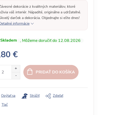
Závesné dekorácie z kvalitných materiálov, ktoré
oživia váš interiér. Nápadité, originálne a udržateľné.
Skvelý darček a dekorácia. Objednajte si ešte dnes!
Detailné informácie
Skladem
12.08.2026
,80 €
PRIDAŤ DO KOŠÍKA
Opýtať sa
Strážiť
Zdieľať
Tlač