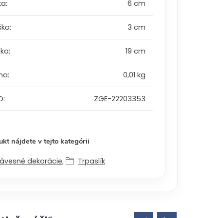
ka
:
6 cm
ška
:
3 cm
bka
:
19 cm
ha
:
0,01 kg
D
:
ZGE-22203353
kt nájdete v tejto kategórii
ávesné dekorácie
,
Trpaslík