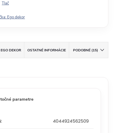
Tlač
čka:
Ego dekor
EGO DEKOR
OSTATNÉ INFORMÁCIE
PODOBNÉ (15)
točné parametre
N
:
4044924562509