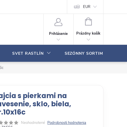
Moja objednávka
EUR
N
Á
Prázdny košík
Prihlásenie
K
U
P
SVET RASTLÍN
SEZÓNNY SORTIMENT
N
Ý
K
16c
O
Š
Í
K
ajcia s pierkami na
vesenie, sklo, biela,
r.10x16c
Neohodnotené
Podrobnosti hodnotenia