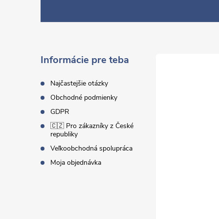
á
p
ä
Informácie pre teba
t
Najčastejšie otázky
Obchodné podmienky
i
GDPR
🇨🇿 Pro zákazníky z České
e
republiky
Veľkoobchodná spolupráca
Moja objednávka