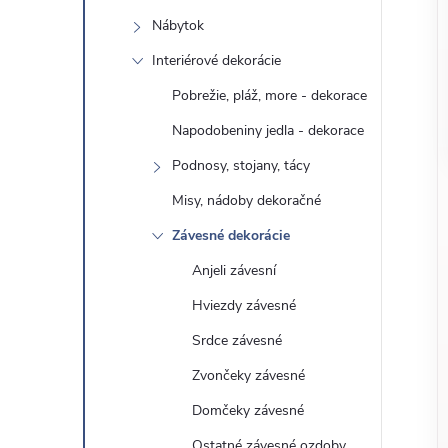
o
n
Nábytok
č
ý
i
Interiérové ​​dekorácie
ť
Pobrežie, pláž, more - dekorace
p
k
Napodobeniny jedla - dekorace
a
a
Podnosy, stojany, tácy
t
e
Misy, nádoby dekoračné
n
g
Závesné dekorácie
ó
e
Anjeli závesní
r
Hviezdy závesné
l
i
e
Srdce závesné
Zvončeky závesné
Domčeky závesné
Ostatné závesné ozdoby