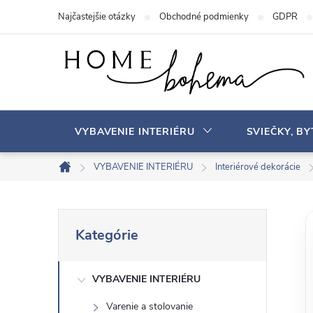
P
Najčastejšie otázky
Obchodné podmienky
GDPR
r
e
j
s
ť
n
VYBAVENIE INTERIÉRU
SVIEČKY, B
a
o
VYBAVENIE INTERIÉRU
Interiérové ​​dekorácie
D
b
o
s
m
B
P
a
o
Kategórie
r
v
h
o
e
s
VYBAVENIE INTERIÉRU
č
k
Varenie a stolovanie