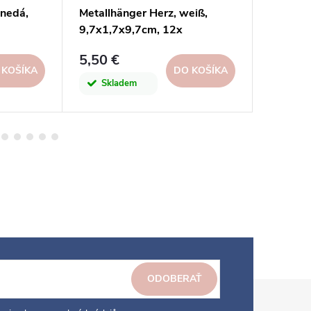
hnedá,
Metallhänger Herz, weiß,
Záves tr
9,7x1,7x9,7cm, 12x
6x2,5x
5,50 €
3,80 €
 KOŠÍKA
DO KOŠÍKA
Skladem
Skl
ODOBERAŤ