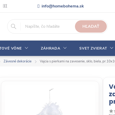
info@homebohema.sk
🇨🇿 Pro zákazníky z České republiky
Veľkoobchodná spolupráca
HĽADAŤ
YTOVÉ VÔNE
ZÁHRADA
SVET ZVIERAT
Závesné dekorácie
Vajcia s pierkami na zavesenie, sklo, biela, pr.10x
V
za
p