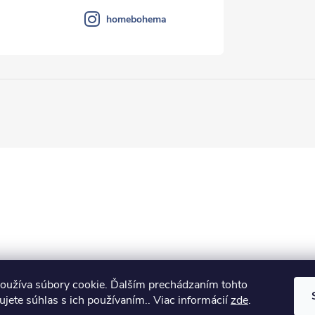
homebohema
oužíva súbory cookie. Ďalším prechádzaním tohto
jete súhlas s ich používaním.. Viac informácií
zde
.