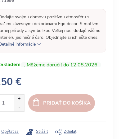
:
71556
Dodajte svojmu domovu pozitívnu atmosféru s
našimi závesnými dekoráciami Ego decor. S motívmi
jarnej prírody a symbolikou Veľkej noci dodajú vášmu
interiéru jedinečné čaro. Objednajte si ich ešte dnes.
Detailné informácie
Skladem
12.08.2026
,50 €
PRIDAŤ DO KOŠÍKA
Opýtať sa
Strážiť
Zdieľať