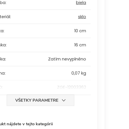
rba
:
biela
eriál
:
sklo
ka
:
10 cm
ška
:
16 cm
bka
:
Zatím nevyplněno
ha
:
0,07 kg
D
:
ZGE-12003362
VŠETKY PARAMETRE
kt nájdete v tejto kategórii