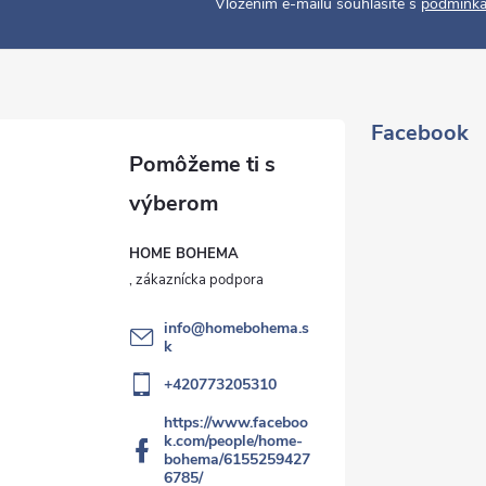
Vložením e-mailu souhlasíte s
podmínka
Facebook
HOME BOHEMA
info
@
homebohema.s
k
+420773205310
https://www.faceboo
k.com/people/home-
bohema/6155259427
6785/