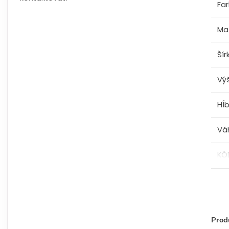
Fa
Mat
Šír
Vý
Hĺ
Vá
KÓ
Produ