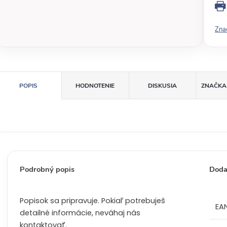
o
v
Zna
á
c
e
n
a
POPIS
HODNOTENIE
DISKUSIA
ZNAČKA
:
Podrobný popis
Doda
Popisok sa pripravuje. Pokiaľ potrebuješ
EA
detailné informácie, neváhaj nás
kontaktovať.