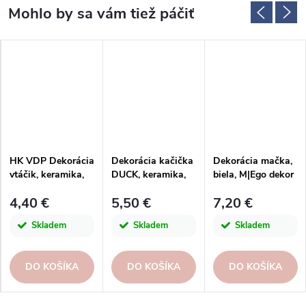
HK VDP Dekorácia
Dekorácia kačička
Dekorácia mačka,
vtáčik, keramika,
DUCK, keramika,
biela, M|Ego dekor
hnedá, 9x7xx7cm,
žltá, 7x5x5, 5cm,
4,40 €
5,50 €
7,20 €
2 typy
ks
Skladem
Skladem
Skladem
DO KOŠÍKA
DO KOŠÍKA
DO KOŠÍKA