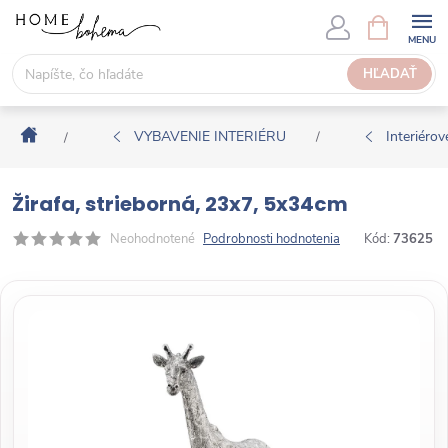
P
N
Á
r
K
e
HĽADAŤ
U
j
P
s
N
Domov
ť
VYBAVENIE INTERIÉRU
Interiérové
/
/
Ý
n
K
a
O
Žirafa, strieborná, 23x7, 5x34cm
o
Š
b
Neohodnotené
Podrobnosti hodnotenia
Kód:
73625
Í
s
K
a
h