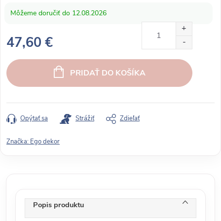
12.08.2026
47,60 €
J
e
PRIDAŤ DO KOŠÍKA
d
n
o
t
Opýtať sa
Strážiť
Zdieľať
k
o
Značka:
Ego dekor
v
á
c
e
n
Popis produktu
a