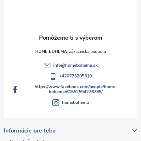
HOME BOHEMA
info
@
homebohema.sk
+420773205310
https://www.facebook.com/people/home-
bohema/61552594276785/
homebohema
Informácie pre teba