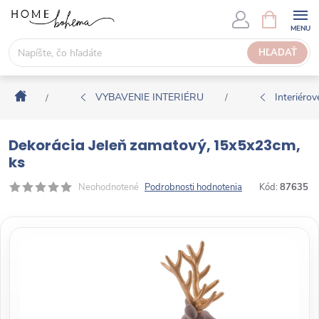
P
N
Á
r
K
e
HĽADAŤ
U
j
P
s
N
Domov
ť
VYBAVENIE INTERIÉRU
Interiérové
/
/
Ý
n
K
a
O
Dekorácia Jeleň zamatový, 15x5x23cm,
o
Š
ks
b
Í
s
Neohodnotené
Podrobnosti hodnotenia
Kód:
87635
K
a
h