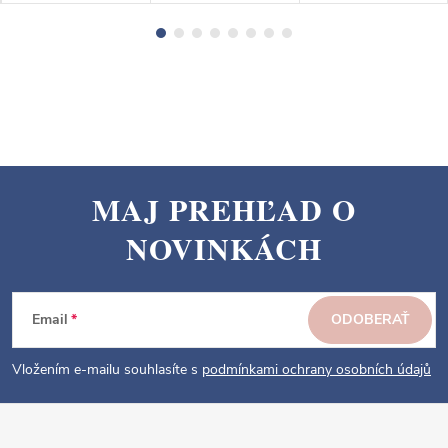
MAJ PREHĽAD O
Z
NOVINKÁCH
á
p
ä
Email
ODOBERAŤ
t
i
Vložením e-mailu souhlasíte s
podmínkami ochrany osobních údajů
e