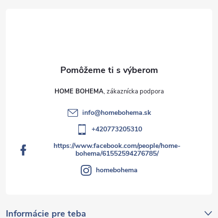
HOME BOHEMA
info
@
homebohema.sk
+420773205310
https://www.facebook.com/people/home-
bohema/61552594276785/
homebohema
Informácie pre teba