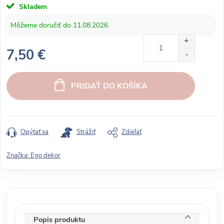
Skladem
11.08.2026
7,50 €
J
e
PRIDAŤ DO KOŠÍKA
d
n
o
t
Opýtať sa
Strážiť
Zdieľať
k
o
Značka:
Ego dekor
v
á
c
e
n
Popis produktu