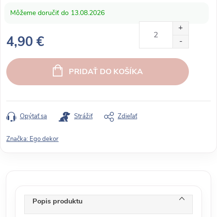
13.08.2026
4,90 €
J
e
PRIDAŤ DO KOŠÍKA
d
n
o
t
Opýtať sa
Strážiť
Zdieľať
k
o
Značka:
Ego dekor
v
á
c
e
n
Popis produktu
a