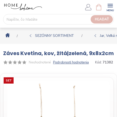
P
N
Á
r
K
e
HĽADAŤ
U
j
P
s
N
Domov
ť
SEZÓNNY SORTIMENT
Jar, Veľká 
/
/
Ý
n
K
a
O
Záves Kvetina, kov, žltá|zelená, 9x8x2cm
o
Š
b
Neohodnotené
Podrobnosti hodnotenia
Kód:
71382
Í
s
K
a
SET
h