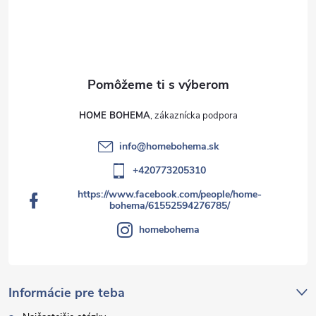
HOME BOHEMA
info
@
homebohema.sk
+420773205310
https://www.facebook.com/people/home-
bohema/61552594276785/
homebohema
Informácie pre teba