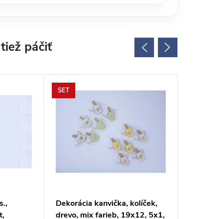
SET
s.,
Dekorácia kanvička, kolíček,
Záves k
t,
drevo, mix farieb, 19x12, 5x1,