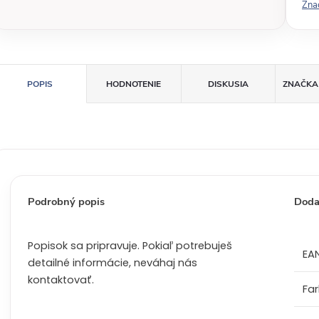
Zna
á
c
e
n
a
POPIS
HODNOTENIE
DISKUSIA
ZNAČKA
:
Podrobný popis
Doda
Popisok sa pripravuje. Pokiaľ potrebuješ
EA
detailné informácie, neváhaj nás
kontaktovať.
Fa