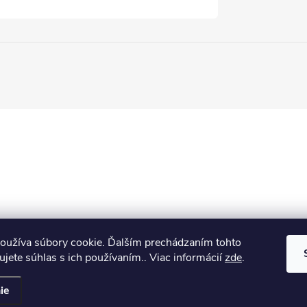
oužíva súbory cookie. Ďalším prechádzaním tohto
jete súhlas s ich používaním.. Viac informácií
zde
.
ie