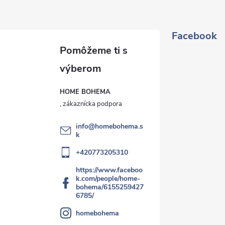
Facebook
HOME BOHEMA
info
@
homebohema.s
k
+420773205310
https://www.faceboo
k.com/people/home-
bohema/6155259427
6785/
homebohema