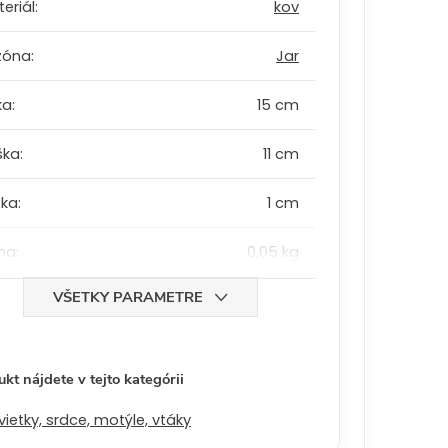
eriál
:
kov
zóna
:
Jar
ka
:
15 cm
ška
:
11 cm
bka
:
1 cm
ha
:
0,05 kg
VŠETKY PARAMETRE
kt nájdete v tejto kategórii
vietky, srdce, motýle, vtáky