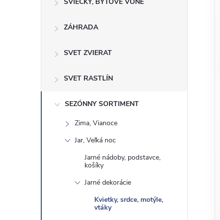
o
SVIEČKY, BYTOVÉ VÔNE
n
č
ZÁHRADA
ý
i
ť
p
SVET ZVIERAT
k
a
a
SVET RASTLÍN
t
e
n
SEZÓNNY SORTIMENT
g
Zima, Vianoce
ó
e
r
Jar, Veľká noc
l
i
Jarné nádoby, podstavce,
košíky
e
Jarné dekorácie
Kvietky, srdce, motýle,
vtáky