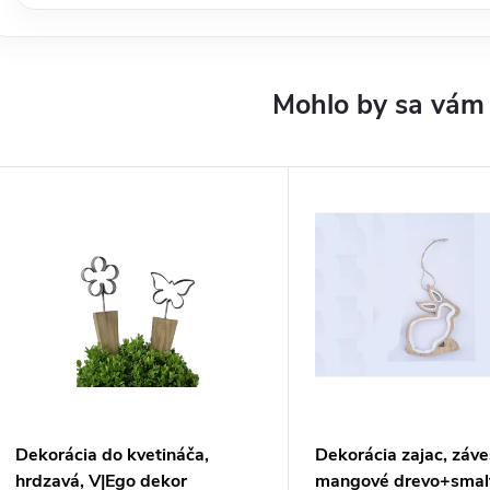
Dekorácia do kvetináča,
Dekorácia zajac, záve
hrdzavá, V|Ego dekor
mangové drevo+smal