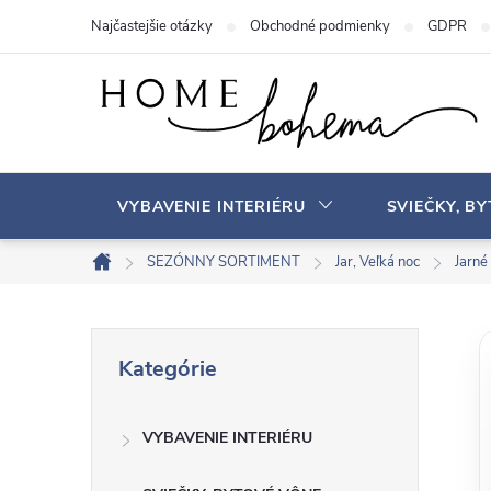
P
Najčastejšie otázky
Obchodné podmienky
GDPR
r
e
j
s
ť
n
VYBAVENIE INTERIÉRU
SVIEČKY, B
a
o
SEZÓNNY SORTIMENT
Jar, Veľká noc
Jarné
D
b
o
s
m
B
P
a
o
Kategórie
r
v
h
o
e
s
VYBAVENIE INTERIÉRU
č
k