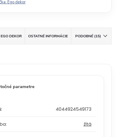
čka:
Ego dekor
EGO DEKOR
OSTATNÉ INFORMÁCIE
PODOBNÉ (15)
točné parametre
N
:
4044924549173
rba
:
žltá