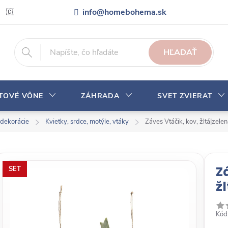
info@homebohema.sk
🇨🇿 Pro zákazníky z České republiky
Veľkoobchodná spolupráca
HĽADAŤ
YTOVÉ VÔNE
ZÁHRADA
SVET ZVIERAT
 dekorácie
Kvietky, srdce, motýle, vtáky
Záves Vtáčik, kov, žltá|zel
Z
SET
ž
Kód