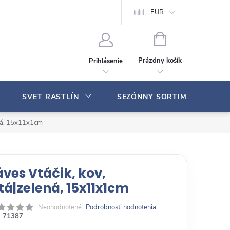
Moja objednávka
EUR
N
Á
Prázdny košík
Prihlásenie
K
U
P
SVET RASTLÍN
SEZÓNNY SORTIMENT
N
Ý
K
ená, 15x11x1cm
O
Š
Í
K
áves Vtáčik, kov,
ltá|zelená, 15x11x1cm
Neohodnotené
Podrobnosti hodnotenia
:
71387