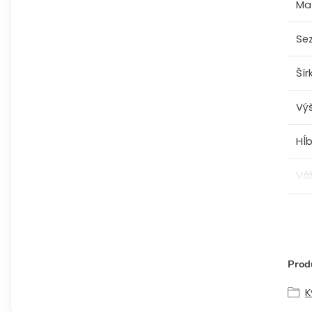
Mat
Se
Šír
Vý
Hĺ
Vá
Produ
K