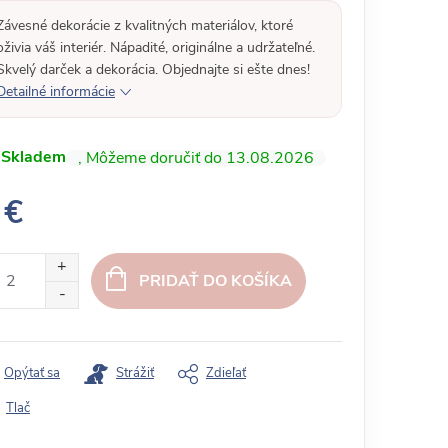
Závesné dekorácie z kvalitných materiálov, ktoré
oživia váš interiér. Nápadité, originálne a udržateľné.
Skvelý darček a dekorácia. Objednajte si ešte dnes!
Detailné informácie
Skladem
13.08.2026
 €
PRIDAŤ DO KOŠÍKA
Opýtať sa
Strážiť
Zdieľať
Tlač