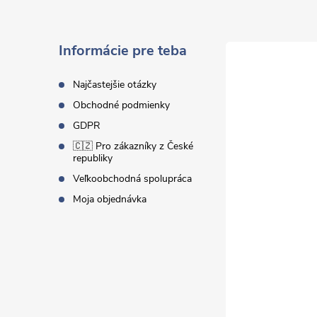
p
ä
Informácie pre teba
t
Najčastejšie otázky
Obchodné podmienky
i
GDPR
🇨🇿 Pro zákazníky z České
e
republiky
Veľkoobchodná spolupráca
Moja objednávka