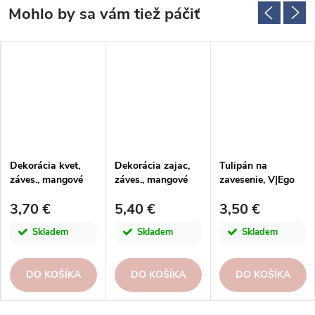
Dekorácia kvet,
Dekorácia zajac,
Tulipán na
záves., mangové
záves., mangové
zavesenie, V|Ego
drevo+smalt, sv.
drevo+smalt,
dekor
3,70 €
5,40 €
3,50 €
zelená/žltá,
ružová/biela,
5x1x5cm
12x1,5x14cm
Skladem
Skladem
Skladem
DO KOŠÍKA
DO KOŠÍKA
DO KOŠÍKA