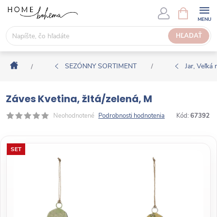
P
N
Á
r
K
e
HĽADAŤ
U
j
P
s
N
Domov
ť
SEZÓNNY SORTIMENT
Jar, Veľká 
/
/
Ý
n
K
a
O
Záves Kvetina, žltá/zelená, M
o
Š
b
Neohodnotené
Podrobnosti hodnotenia
Kód:
67392
Í
s
K
a
SET
h