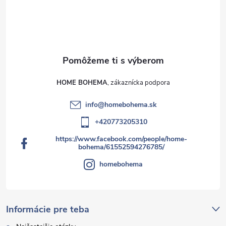
HOME BOHEMA
info
@
homebohema.sk
+420773205310
https://www.facebook.com/people/home-
bohema/61552594276785/
homebohema
Informácie pre teba