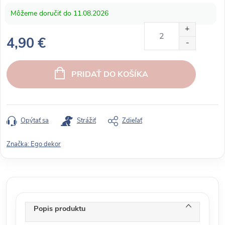
11.08.2026
4,90 €
J
e
PRIDAŤ DO KOŠÍKA
d
n
o
t
Opýtať sa
Strážiť
Zdieľať
k
o
Značka:
Ego dekor
v
á
c
e
n
Popis produktu
a