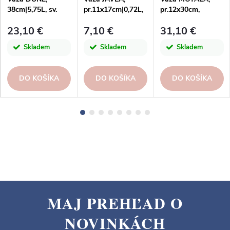
38cm|5,75L, sv.
pr.11x17cm|0,72L,
pr.12x30cm,
zelená|San Miguel
blankytne
zelená|Kaheku
23,10 €
7,10 €
31,10 €
modrá|San Miguel
Skladem
Skladem
Skladem
DO KOŠÍKA
DO KOŠÍKA
DO KOŠÍKA
MAJ PREHĽAD O
Z
NOVINKÁCH