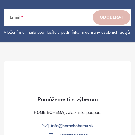
á
p
ä
Email
ODOBERAŤ
t
i
Vložením e-mailu souhlasíte s
podmínkami ochrany osobních údajů
e
HOME BOHEMA
info
@
homebohema.sk