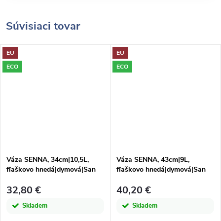
Súvisiaci tovar
EU
EU
ECO
ECO
Váza SENNA, 34cm|10,5L,
Váza SENNA, 43cm|9L,
fľaškovo hnedá|dymová|San
fľaškovo hnedá|dymová|San
Miguel
Miguel
32,80 €
40,20 €
Skladem
Skladem