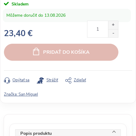
Skladem
13.08.2026
23,40 €
J
e
PRIDAŤ DO KOŠÍKA
d
n
o
t
Opýtať sa
Strážiť
Zdieľať
k
o
Značka:
San Miguel
v
á
c
e
n
Popis produktu