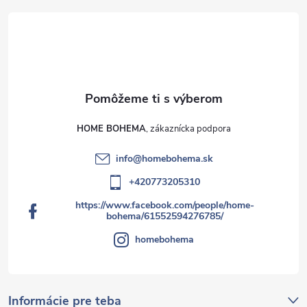
HOME BOHEMA
info
@
homebohema.sk
+420773205310
https://www.facebook.com/people/home-
bohema/61552594276785/
homebohema
Informácie pre teba