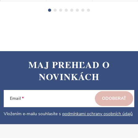
MAJ PREHĽAD O
Z
NOVINKÁCH
á
p
ä
Email
ODOBERAŤ
t
i
Vložením e-mailu souhlasíte s
podmínkami ochrany osobních údajů
e