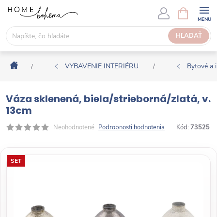
P
N
Á
r
K
e
HĽADAŤ
U
j
P
s
N
Domov
ť
VYBAVENIE INTERIÉRU
Bytové a i
/
/
Ý
n
K
a
O
Váza sklenená, biela/strieborná/zlatá, v.
o
Š
13cm
b
Í
s
Neohodnotené
Podrobnosti hodnotenia
Kód:
73525
K
a
h
SET