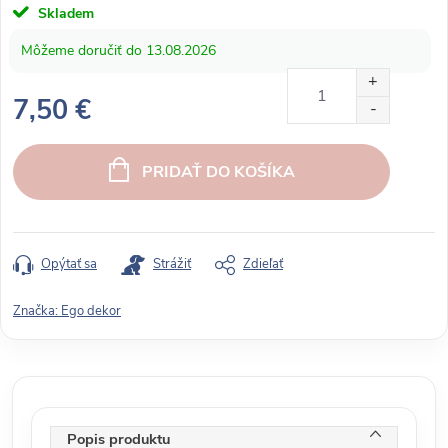
Skladem
13.08.2026
7,50 €
J
e
PRIDAŤ DO KOŠÍKA
d
n
o
t
Opýtať sa
Strážiť
Zdieľať
k
o
Značka:
Ego dekor
v
á
c
e
n
Popis produktu