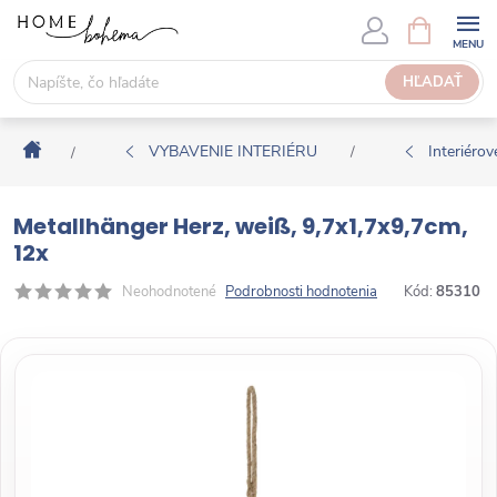
P
N
Á
r
K
e
HĽADAŤ
U
j
P
s
N
Domov
ť
VYBAVENIE INTERIÉRU
Interiérové
/
/
Ý
n
K
a
O
Metallhänger Herz, weiß, 9,7x1,7x9,7cm,
o
Š
12x
b
Í
s
Neohodnotené
Podrobnosti hodnotenia
Kód:
85310
K
a
h