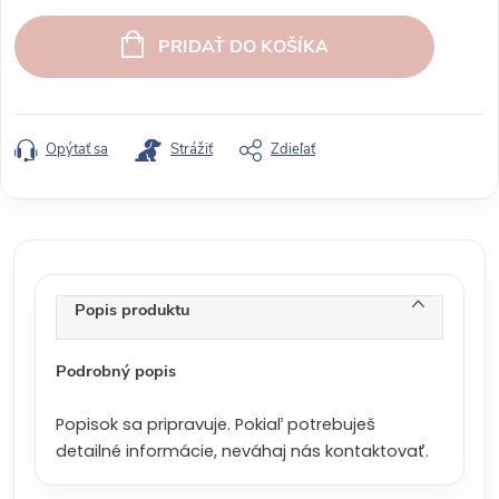
J
e
PRIDAŤ DO KOŠÍKA
d
n
o
t
Opýtať sa
Strážiť
Zdieľať
k
o
v
á
c
Popis produktu
e
n
a
Podrobný popis
:
Popisok sa pripravuje. Pokiaľ potrebuješ
detailné informácie, neváhaj nás kontaktovať.