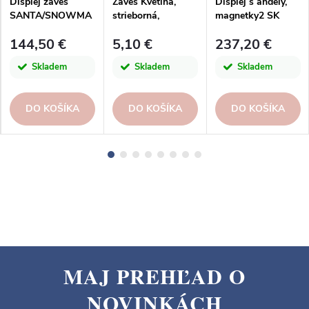
Displej závěs
Záves Kvetina,
Displej s anděly,
SANTA/SNOWMA
strieborná,
magnetky2 SK
N, červená/bílá,
7,8x0,6x8,9cm
144,50 €
5,10 €
237,20 €
30x53x1
Skladem
Skladem
Skladem
DO KOŠÍKA
DO KOŠÍKA
DO KOŠÍKA
MAJ PREHĽAD O
Z
NOVINKÁCH