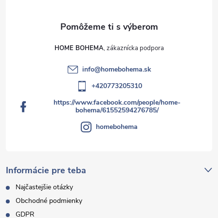
u
HOME BOHEMA
info
@
homebohema.sk
+420773205310
https://www.facebook.com/people/home-
bohema/61552594276785/
homebohema
Informácie pre teba
Najčastejšie otázky
Obchodné podmienky
GDPR