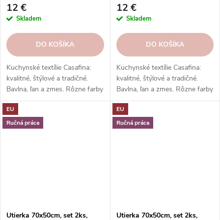
12 €
12 €
Skladem
Skladem
DO KOŠÍKA
DO KOŠÍKA
Kuchynské textílie Casafina:
Kuchynské textílie Casafina:
kvalitné, štýlové a tradičné.
kvalitné, štýlové a tradičné.
Bavlna, ľan a zmes. Rôzne farby
Bavlna, ľan a zmes. Rôzne farby
a vzory. Hodí sa k riadu a
a vzory. Hodí sa k riadu a
EU
EU
doplnkom. Skvelý darček.
doplnkom. Skvelý darček.
Ručná práca
Ručná práca
Utierka 70x50cm, set 2ks,
Utierka 70x50cm, set 2ks,