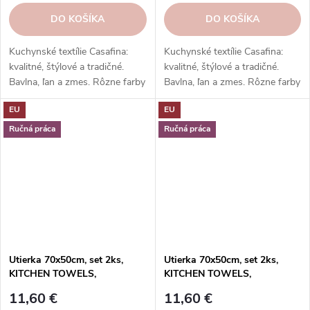
DO KOŠÍKA
DO KOŠÍKA
Kuchynské textílie Casafina:
Kuchynské textílie Casafina:
kvalitné, štýlové a tradičné.
kvalitné, štýlové a tradičné.
Bavlna, ľan a zmes. Rôzne farby
Bavlna, ľan a zmes. Rôzne farby
a vzory. Hodí sa k riadu a
a vzory. Hodí sa k riadu a
EU
EU
doplnkom. Skvelý darček.
doplnkom. Skvelý darček.
Ručná práca
Ručná práca
Utierka 70x50cm, set 2ks,
Utierka 70x50cm, set 2ks,
KITCHEN TOWELS,
KITCHEN TOWELS,
oranžová|Casafina
oranžová|Casafina
11,60 €
11,60 €