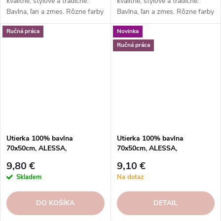
kvalitné, štýlové a tradičné.
kvalitné, štýlové a tradičné.
Bavlna, ľan a zmes. Rôzne farby
Bavlna, ľan a zmes. Rôzne farby
a vzory. Hodí sa k riadu a
a vzory. Hodí sa k riadu a
Ručná práca
Novinka
doplnkom. Skvelý darček.
doplnkom. Skvelý darček.
Ručná práca
Utierka 100% bavlna
Utierka 100% bavlna
70x50cm, ALESSA,
70x50cm, ALESSA,
čierna|Casafina
Spicy|Casafina
9,80 €
9,10 €
Skladem
Na dotaz
DO KOŠÍKA
DETAIL