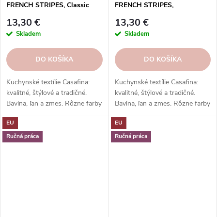
FRENCH STRIPES, Classic
FRENCH STRIPES,
red|Casafina
Orange|Casafina
13,30 €
13,30 €
Skladem
Skladem
DO KOŠÍKA
DO KOŠÍKA
Kuchynské textílie Casafina:
Kuchynské textílie Casafina:
kvalitné, štýlové a tradičné.
kvalitné, štýlové a tradičné.
Bavlna, ľan a zmes. Rôzne farby
Bavlna, ľan a zmes. Rôzne farby
a vzory. Hodí sa k riadu a
a vzory. Hodí sa k riadu a
EU
EU
doplnkom. Skvelý darček.
doplnkom. Skvelý darček.
Ručná práca
Ručná práca