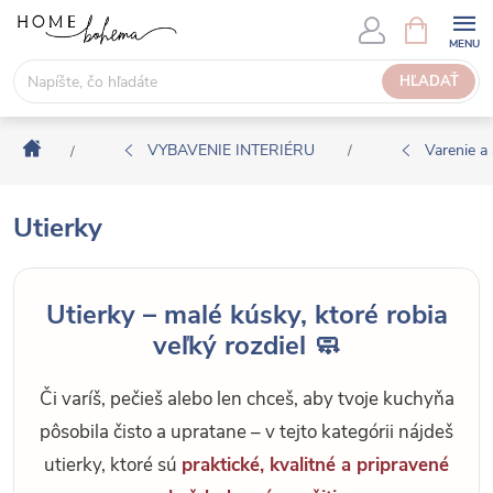
P
N
Á
r
K
e
HĽADAŤ
U
j
P
s
N
Domov
ť
VYBAVENIE INTERIÉRU
Varenie a 
/
/
Ý
n
K
a
O
Utierky
o
Š
b
Í
s
K
Utierky – malé kúsky, ktoré robia
a
veľký rozdiel 🧼
h
Či varíš, pečieš alebo len chceš, aby tvoje kuchyňa
pôsobila čisto a upratane – v tejto kategórii nájdeš
utierky, ktoré sú
praktické, kvalitné a pripravené