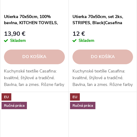
Utierka 70x50cm, 100%
Utierka 70x50cm, set 2ks,
bavlna, KITCHEN TOWELS,
STRIPES, Black|Casafina
Vanilla|Casafina
13,90 €
12 €
Skladem
Skladem
DO KOŠÍKA
DO KOŠÍKA
Kuchynské textílie Casafina:
Kuchynské textílie Casafina:
kvalitné, štýlové a tradičné.
kvalitné, štýlové a tradičné.
Bavlna, ľan a zmes. Rôzne farby
Bavlna, ľan a zmes. Rôzne farby
a vzory. Hodí sa k riadu a
a vzory. Hodí sa k riadu a
EU
EU
doplnkom. Skvelý darček.
doplnkom. Skvelý darček.
Ručná práca
Ručná práca