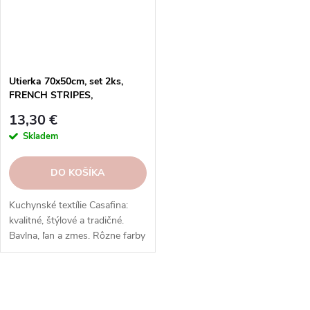
Utierka 70x50cm, set 2ks,
FRENCH STRIPES,
Black|Casafina
13,30 €
Skladem
DO KOŠÍKA
Kuchynské textílie Casafina:
kvalitné, štýlové a tradičné.
Bavlna, ľan a zmes. Rôzne farby
a vzory. Hodí sa k riadu a
doplnkom. Skvelý darček.
O
v