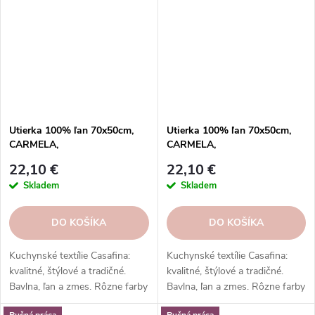
Utierka 100% ľan 70x50cm,
Utierka 100% ľan 70x50cm,
CARMELA,
CARMELA,
biela|Cream|Casafina
hnedá|Caramel|Casafina
22,10 €
22,10 €
Skladem
Skladem
DO KOŠÍKA
DO KOŠÍKA
Kuchynské textílie Casafina:
Kuchynské textílie Casafina:
kvalitné, štýlové a tradičné.
kvalitné, štýlové a tradičné.
Bavlna, ľan a zmes. Rôzne farby
Bavlna, ľan a zmes. Rôzne farby
a vzory. Hodí sa k riadu a
a vzory. Hodí sa k riadu a
Ručná práca
Ručná práca