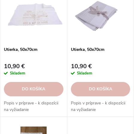
i
i
e
s
p
p
r
r
o
o
d
d
u
Utierka, 50x70cm
Utierka, 50x70cm
u
k
k
t
10,90 €
10,90 €
t
o
Skladem
Skladem
o
v
v
DO KOŠÍKA
DO KOŠÍKA
Popis v príprave - k dispozícii
Popis v príprave - k dispozícii
na vyžiadanie
na vyžiadanie