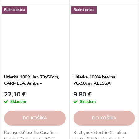
a vzory. Hodí sa k riadu a
a vzory. Hodí sa k riadu a
Ručná práca
Ručná práca
doplnkom. Skvelý darček.
doplnkom. Skvelý darček.
Utierka 100% ľan 70x50cm,
Utierka 100% bavlna
CARMELA, Amber-
70x50cm, ALESSA,
brown|Casafina
Chive|Casafina
22,10 €
9,80 €
Skladem
Skladem
DO KOŠÍKA
DO KOŠÍKA
Kuchynské textílie Casafina:
Kuchynské textílie Casafina: