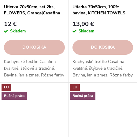
Utierka 70x50cm, set 2ks,
Utierka 70x50cm, 100%
FLOWERS, Orange|Casafina
bavlna, KITCHEN TOWELS,
Black|Casafina
12 €
13,90 €
Skladem
Skladem
DO KOŠÍKA
DO KOŠÍKA
Kuchynské textílie Casafina:
Kuchynské textílie Casafina:
kvalitné, štýlové a tradičné.
kvalitné, štýlové a tradičné.
Bavlna, ľan a zmes. Rôzne farby
Bavlna, ľan a zmes. Rôzne farby
a vzory. Hodí sa k riadu a
a vzory. Hodí sa k riadu a
EU
EU
doplnkom. Skvelý darček.
doplnkom. Skvelý darček.
Ručná práca
Ručná práca