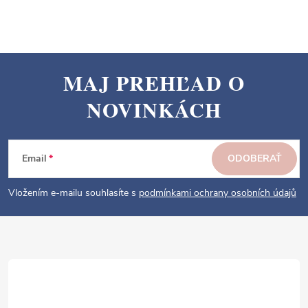
l
á
d
a
MAJ PREHĽAD O
c
Z
i
NOVINKÁCH
á
e
p
p
ä
r
Email
ODOBERAŤ
v
t
k
i
Vložením e-mailu souhlasíte s
podmínkami ochrany osobních údajů
y
e
v
ý
p
i
s