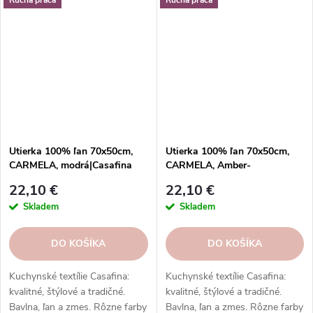
doplnkom. Skvelý darček.
doplnkom. Skvelý darček.
Utierka 100% ľan 70x50cm,
Utierka 100% ľan 70x50cm,
CARMELA, modrá|Casafina
CARMELA, Amber-
caramel|Casafina
22,10 €
22,10 €
Skladem
Skladem
DO KOŠÍKA
DO KOŠÍKA
Kuchynské textílie Casafina:
Kuchynské textílie Casafina:
kvalitné, štýlové a tradičné.
kvalitné, štýlové a tradičné.
Bavlna, ľan a zmes. Rôzne farby
Bavlna, ľan a zmes. Rôzne farby