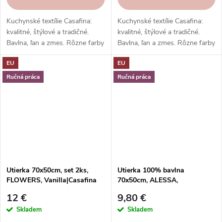
Kuchynské textílie Casafina:
Kuchynské textílie Casafina:
kvalitné, štýlové a tradičné.
kvalitné, štýlové a tradičné.
Bavlna, ľan a zmes. Rôzne farby
Bavlna, ľan a zmes. Rôzne farby
a vzory. Hodí sa k riadu a
a vzory. Hodí sa k riadu a
EU
EU
doplnkom. Skvelý darček.
doplnkom. Skvelý darček.
Ručná práca
Ručná práca
Utierka 70x50cm, set 2ks,
Utierka 100% bavlna
FLOWERS, Vanilla|Casafina
70x50cm, ALESSA,
modrá|Blueberry|Casafina
12 €
9,80 €
Skladem
Skladem