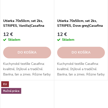
Utierka 70x50cm, set 2ks,
Utierka 70x50cm, set 2ks,
STRIPES, Vanilla|Casafina
STRIPES, Dove grey|Casafina
12 €
12 €
Skladem
Skladem
DO KOŠÍKA
DO KOŠÍKA
Kuchynské textílie Casafina:
Kuchynské textílie Casafina:
kvalitné, štýlové a tradičné.
kvalitné, štýlové a tradičné.
Bavlna, ľan a zmes. Rôzne farby
Bavlna, ľan a zmes. Rôzne farby
a vzory. Hodí sa k riadu a
a vzory. Hodí sa k riadu a
EU
doplnkom. Skvelý darček.
doplnkom. Skvelý darček.
Ručná práca