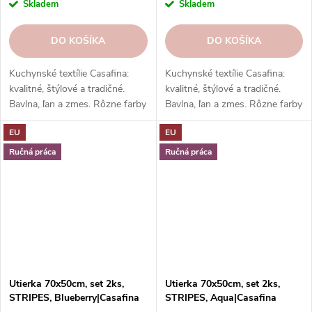
Skladem
Skladem
DO KOŠÍKA
DO KOŠÍKA
Kuchynské textílie Casafina:
Kuchynské textílie Casafina:
kvalitné, štýlové a tradičné.
kvalitné, štýlové a tradičné.
Bavlna, ľan a zmes. Rôzne farby
Bavlna, ľan a zmes. Rôzne farby
a vzory. Hodí sa k riadu a
a vzory. Hodí sa k riadu a
EU
EU
doplnkom. Skvelý darček.
doplnkom. Skvelý darček.
Ručná práca
Ručná práca
Utierka 70x50cm, set 2ks,
Utierka 70x50cm, set 2ks,
STRIPES, Blueberry|Casafina
STRIPES, Aqua|Casafina