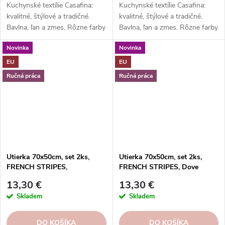
Kuchynské textílie Casafina:
Kuchynské textílie Casafina:
kvalitné, štýlové a tradičné.
kvalitné, štýlové a tradičné.
Bavlna, ľan a zmes. Rôzne farby
Bavlna, ľan a zmes. Rôzne farby
a vzory. Hodí sa k riadu a
a vzory. Hodí sa k riadu a
Novinka
Novinka
doplnkom. Skvelý darček.
doplnkom. Skvelý darček.
EU
EU
Ručná práca
Ručná práca
Utierka 70x50cm, set 2ks,
Utierka 70x50cm, set 2ks,
FRENCH STRIPES,
FRENCH STRIPES, Dove
Aqua|Casafina
grey|Casafina
13,30 €
13,30 €
Skladem
Skladem
DO KOŠÍKA
DO KOŠÍKA