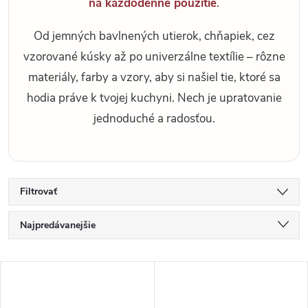
na každodenné použitie
.
Od jemných bavlnených utierok, chňapiek, cez
vzorované kúsky až po univerzálne textílie – rôzne
materiály, farby a vzory, aby si našiel tie, ktoré sa
hodia práve k tvojej kuchyni. Nech je upratovanie
jednoduché a radosťou.
Filtrovať
R
Najpredávanejšie
a
d
Najlacnejšie
V
e
Najdrahšie
ý
n
p
Abecedne