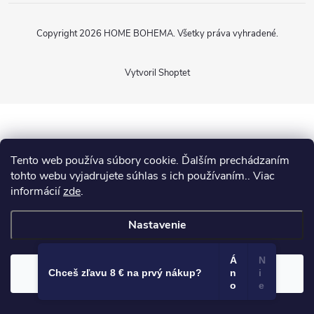
Copyright 2026
HOME BOHEMA
. Všetky práva vyhradené.
Vytvoril Shoptet
Tento web používa súbory cookie. Ďalším prechádzaním
tohto webu vyjadrujete súhlas s ich používaním.. Viac
informácií
zde
.
Nastavenie
Á
N
Súhlasím
Chceš zľavu 8 € na prvý nákup?
n
i
o
e