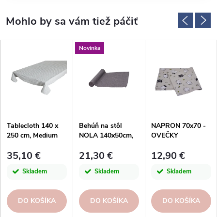
Novinka
Tablecloth 140 x
Behúň na stôl
NAPRON 70x70 -
250 cm, Medium
NOLA 140x50cm,
OVEČKY
Fine stripe dark
100% PES,
35,10 €
21,30 €
12,90 €
grey l|Ego dekor
Lila|Madison
Skladem
Skladem
Skladem
DO KOŠÍKA
DO KOŠÍKA
DO KOŠÍKA