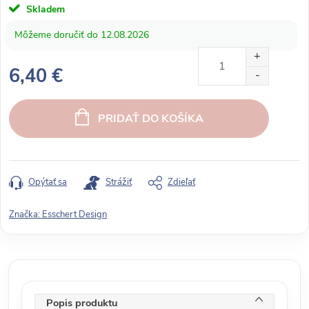
Skladem
12.08.2026
6,40 €
J
e
PRIDAŤ DO KOŠÍKA
d
n
o
t
Opýtať sa
Strážiť
Zdieľať
k
o
Značka:
Esschert Design
v
á
c
e
n
Popis produktu