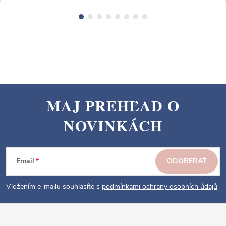
MAJ PREHĽAD O
Z
NOVINKÁCH
á
p
ä
Email
ODOBERAŤ
t
i
Vložením e-mailu souhlasíte s
podmínkami ochrany osobních údajů
e