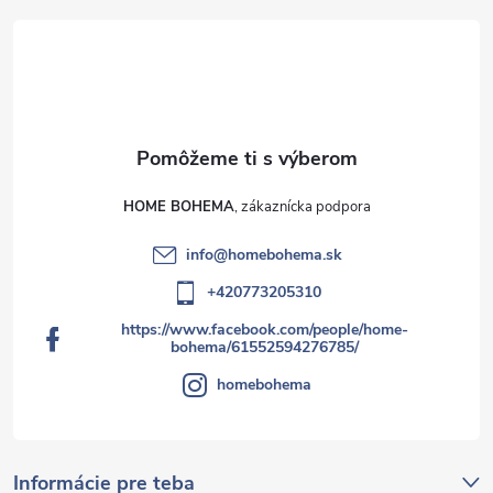
HOME BOHEMA
info
@
homebohema.sk
+420773205310
https://www.facebook.com/people/home-
bohema/61552594276785/
homebohema
Informácie pre teba