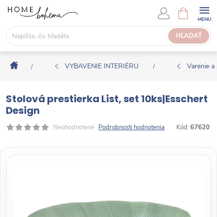
P
N
Á
r
K
e
HĽADAŤ
U
j
P
s
N
Domov
ť
VYBAVENIE INTERIÉRU
Varenie a 
/
/
Ý
n
K
a
O
Stolová prestierka List, set 10ks|Esschert
o
Š
Design
b
Í
s
Neohodnotené
Podrobnosti hodnotenia
Kód:
67620
K
a
h