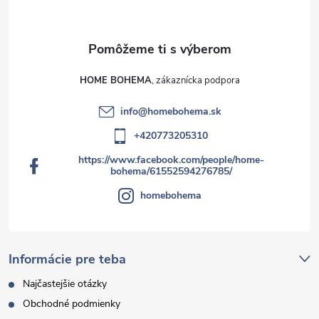
HOME BOHEMA
info
@
homebohema.sk
+420773205310
https://www.facebook.com/people/home-
bohema/61552594276785/
homebohema
Informácie pre teba
Najčastejšie otázky
Obchodné podmienky