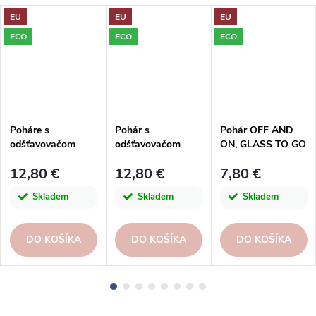
EU
EU
EU
ECO
ECO
ECO
Poháre s
Pohár s
Pohár OFF AND
odšťavovačom
odšťavovačom
ON, GLASS TO GO
ANANAS, 0,7L,
JUICE, 0,55L,
0,5L, číra|San
12,80 €
12,80 €
7,80 €
žltá|San Miguel
tmavo ružová|San
Miguel
Miguel
Skladem
Skladem
Skladem
DO KOŠÍKA
DO KOŠÍKA
DO KOŠÍKA