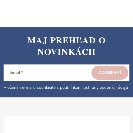
MAJ PREHĽAD O
Z
NOVINKÁCH
á
p
ä
Email
ODOBERAŤ
t
i
Vložením e-mailu souhlasíte s
podmínkami ochrany osobních údajů
e