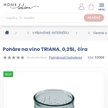
P
N
Á
r
K
e
HĽADAŤ
U
j
P
s
N
Domov
ť
VYBAVENIE INTERIÉRU
Varenie a 
/
/
Ý
n
K
a
O
Poháre na víno TRIANA, 0,25L, číra
o
Š
b
Neohodnotené
Podrobnosti hodnotenia
Kód:
53006
Í
s
K
a
ECO
h