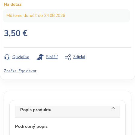
Na dotaz
24.08.2026
3,50 €
J
e
d
Opýtať sa
Strážiť
Zdieľať
n
o
Značka:
Ego dekor
t
k
o
v
á
Popis produktu
c
e
Podrobný popis
n