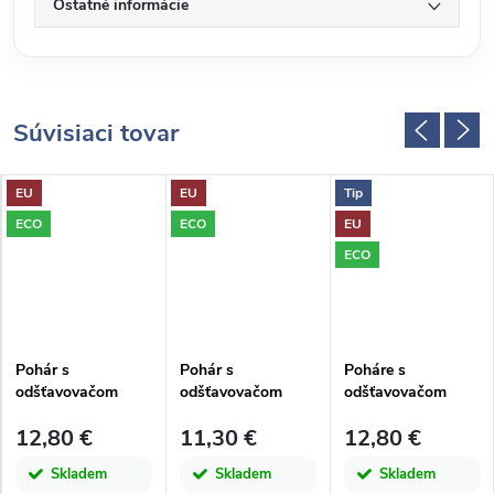
Ostatné informácie
Súvisiaci tovar
EU
EU
Tip
ECO
ECO
EU
ECO
Pohár s
Pohár s
Poháre s
odšťavovačom
odšťavovačom
odšťavovačom
ANANAS, 0,7L,
ANANAS, 0,7L,
ANANAS, 0,7L, sv.
12,80 €
11,30 €
12,80 €
tmavo ružová|San
číra|San Miguel
modrá|San Miguel
Miguel
Skladem
Skladem
Skladem