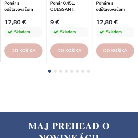
Pohár s
Pohár 0,45L,
Poháre s
odšťavovačom
OUESSANT,
odšťavovačom
ANANAS, 0,7L,
číra|La Rochere
ANANAS, 0,7L,
12,80 €
9 €
12,80 €
tmavo ružová|San
žltá|San Miguel
Miguel
Skladem
Skladem
Skladem
DO KOŠÍKA
DO KOŠÍKA
DO KOŠÍKA
MAJ PREHĽAD O
Z
NOVINKÁCH