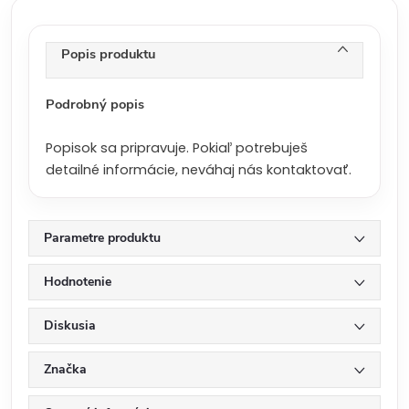
c
e
n
Popis produktu
a
:
Podrobný popis
Popisok sa pripravuje. Pokiaľ potrebuješ
detailné informácie, neváhaj nás kontaktovať.
Parametre produktu
Hodnotenie
Diskusia
Značka