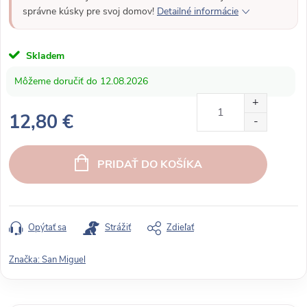
správne kúsky pre svoj domov!
Detailné informácie
Skladem
12.08.2026
12,80 €
J
e
PRIDAŤ DO KOŠÍKA
d
n
o
t
Opýtať sa
Strážiť
Zdieľať
k
o
Značka:
San Miguel
v
á