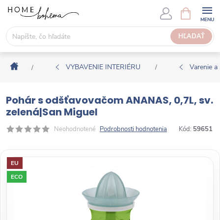
P
N
Á
r
K
e
HĽADAŤ
U
j
P
s
N
Domov
ť
VYBAVENIE INTERIÉRU
Varenie a 
/
/
Ý
n
K
a
O
Pohár s odšťavovačom ANANAS, 0,7L, sv.
o
Š
zelená|San Miguel
b
Í
s
Neohodnotené
Podrobnosti hodnotenia
Kód:
59651
K
a
h
EU
ECO