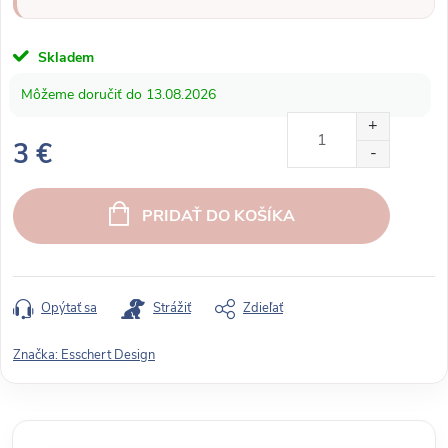
Skladem
13.08.2026
3 €
J
e
PRIDAŤ DO KOŠÍKA
d
n
o
t
Opýtať sa
Strážiť
Zdieľať
k
o
Značka:
Esschert Design
v
á
c