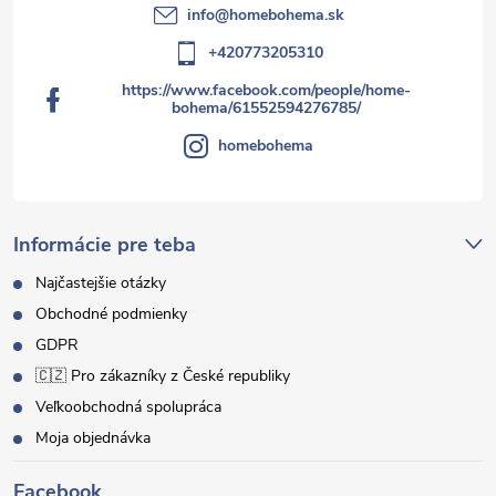
info
@
homebohema.sk
+420773205310
https://www.facebook.com/people/home-
bohema/61552594276785/
homebohema
Informácie pre teba
Najčastejšie otázky
Obchodné podmienky
GDPR
🇨🇿 Pro zákazníky z České republiky
Veľkoobchodná spolupráca
Moja objednávka
Facebook