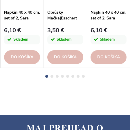
Napkin 40 x 40 cm,
Obrúsky
Napkin 40 x 40 cm,
set of 2, Sara
Mačka|Esschert
set of 2, Sara
stonewash indigo
Design
stonewash silver
6,10 €
3,50 €
6,10 €
blue|Ego dekor
grey|Ego dekor
Skladem
Skladem
Skladem
DO KOŠÍKA
DO KOŠÍKA
DO KOŠÍKA
MAJ PREHĽAD O