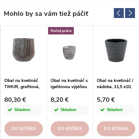
Ručná práca
Obal na kvetináč
Obal na kvetináč s
Obal na kvetináč /
TIMUR, grafitová,
igelitovou výplňou
nádoba, 11,5 x10,
priemer.
BALLOON,
5cm
80,30 €
8,20 €
5,70 €
26x24cm|Kaheku
pr.13/13x13h
Skladem
Skladem
Skladem
DO KOŠÍKA
DO KOŠÍKA
DO KOŠÍKA