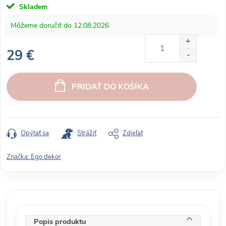
Skladem
12.08.2026
29 €
J
e
PRIDAŤ DO KOŠÍKA
d
n
o
t
Opýtať sa
Strážiť
Zdieľať
k
o
Značka:
Ego dekor
v
á
c
e
n
Popis produktu