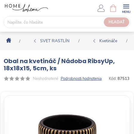
P
N
Á
r
K
e
HĽADAŤ
U
j
P
s
N
Domov
ť
SVET RASTLÍN
Kvetináče
/
/
/
Ý
n
K
a
O
Obal na kvetináč / Nádoba RibsyUp,
o
Š
18x18x15, 5cm, ks
b
Í
s
Neohodnotené
Podrobnosti hodnotenia
Kód:
87513
K
a
h