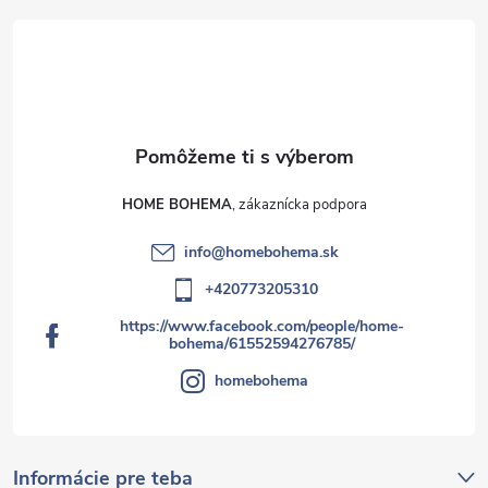
HOME BOHEMA
info
@
homebohema.sk
+420773205310
https://www.facebook.com/people/home-
bohema/61552594276785/
homebohema
Informácie pre teba