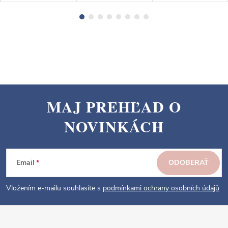
MAJ PREHĽAD O
Z
NOVINKÁCH
á
p
ä
Email
ODOBERAŤ
t
i
Vložením e-mailu souhlasíte s
podmínkami ochrany osobních údajů
e