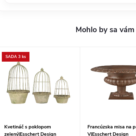
SADA 3 ks
Kvetináč s poklopom
Francúzska misa na p
zelený|Esschert Design
V|Esschert Design