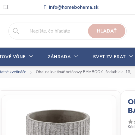
info@homebohema.sk
🇨🇿 Pro zákazníky z České republiky
Veľkoobchodná spolupráca
HĽADAŤ
YTOVÉ VÔNE
ZÁHRADA
SVET ZVIERAT
tatné kvetináče
Obal na kvetináč betónový BAMBOOK , šedá/biela, 16,
O
B
Kód