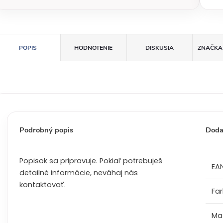
c
e
n
a
POPIS
HODNOTENIE
DISKUSIA
ZNAČKA
:
Podrobný popis
Doda
Popisok sa pripravuje. Pokiaľ potrebuješ
EA
detailné informácie, neváhaj nás
kontaktovať.
Fa
Mat