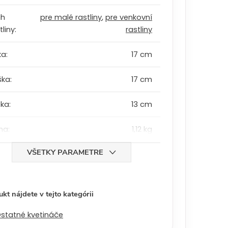
uh
pre malé rastliny
,
pre venkovní
tliny
:
rastliny
ka
:
17 cm
ška
:
17 cm
bka
:
13 cm
ha
:
1,12 kg
VŠETKY PARAMETRE
kt nájdete v tejto kategórii
statné kvetináče