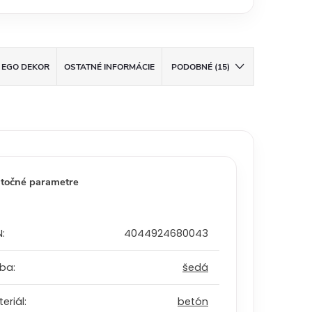
EGO DEKOR
OSTATNÉ INFORMÁCIE
PODOBNÉ (15)
točné parametre
N
:
4044924680043
rba
:
šedá
eriál
:
betón