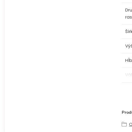
Dr
ras
Šír
Vý
Hĺ
Vá
Produ
O