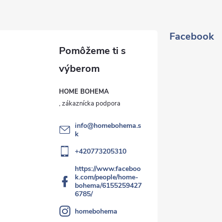
Facebook
HOME BOHEMA
info
@
homebohema.s
k
+420773205310
https://www.faceboo
k.com/people/home-
bohema/6155259427
6785/
homebohema