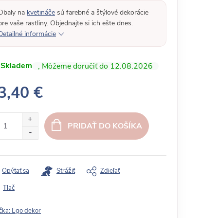
Obaly na
kvetináče
sú farebné a štýlové dekorácie
pre vaše rastliny. Objednajte si ich ešte dnes.
Detailné informácie
Skladem
12.08.2026
3,40 €
PRIDAŤ DO KOŠÍKA
Opýtať sa
Strážiť
Zdieľať
Tlač
čka:
Ego dekor