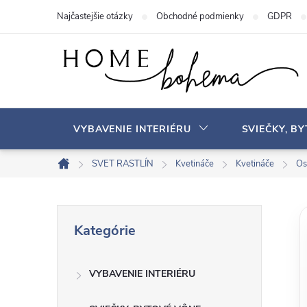
P
Najčastejšie otázky
Obchodné podmienky
GDPR
r
e
j
s
ť
n
VYBAVENIE INTERIÉRU
SVIEČKY, B
a
o
SVET RASTLÍN
Kvetináče
Kvetináče
Os
D
b
o
s
m
B
P
a
o
Kategórie
r
v
h
o
e
s
VYBAVENIE INTERIÉRU
č
k