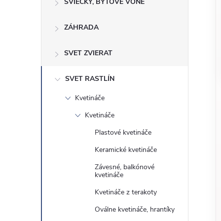
o
SVIEČKY, BYTOVÉ VÔNE
n
č
ZÁHRADA
ý
i
ť
p
SVET ZVIERAT
k
a
a
SVET RASTLÍN
t
Kvetináče
e
n
g
Kvetináče
ó
e
Plastové kvetináče
r
Keramické kvetináče
l
i
Závesné, balkónové
e
kvetináče
Kvetináče z terakoty
Oválne kvetináče, hrantíky