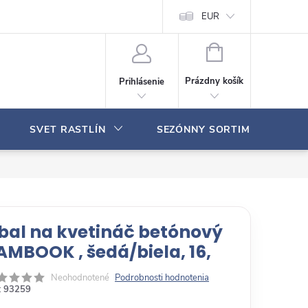
Moja objednávka
EUR
N
Á
Prázdny košík
Prihlásenie
K
U
P
SVET RASTLÍN
SEZÓNNY SORTIMENT
N
Ý
K
O
Š
Í
K
bal na kvetináč betónový
AMBOOK , šedá/biela, 16,
Neohodnotené
Podrobnosti hodnotenia
:
93259