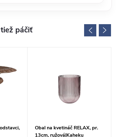
odstavci,
Obal na kvetináč RELAX, pr.
Váza šir
13cm, ružová|Kaheku
patina,