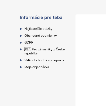
p
ä
Informácie pre teba
t
Najčastejšie otázky
Obchodné podmienky
i
GDPR
🇨🇿 Pro zákazníky z České
e
republiky
Veľkoobchodná spolupráca
Moja objednávka