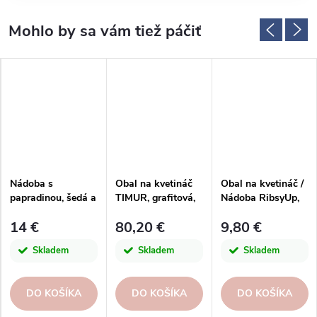
Nádoba s
Obal na kvetináč
Obal na kvetináč /
papradinou, šedá a
TIMUR, grafitová,
Nádoba RibsyUp,
strieborná,
priemer.
9x9x9cm, ks
14 €
80,20 €
9,80 €
pr.17,5x14cm
26x24cm|Kaheku
Skladem
Skladem
Skladem
DO KOŠÍKA
DO KOŠÍKA
DO KOŠÍKA