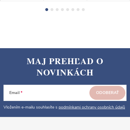
MAJ PREHĽAD O
Z
NOVINKÁCH
á
p
ä
Email
ODOBERAŤ
t
i
Vložením e-mailu souhlasíte s
podmínkami ochrany osobních údajů
e