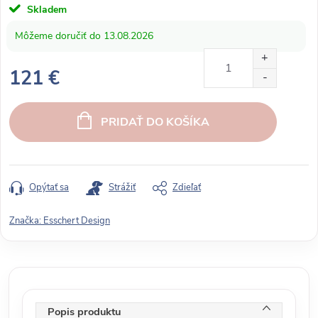
Skladem
13.08.2026
121 €
J
e
PRIDAŤ DO KOŠÍKA
d
n
o
t
Opýtať sa
Strážiť
Zdieľať
k
o
Značka:
Esschert Design
v
á
c
e
n
Popis produktu