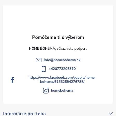
HOME BOHEMA
info
@
homebohema.sk
+420773205310
https://www.facebook.com/people/home-
bohema/61552594276785/
homebohema
Informácie pre teba