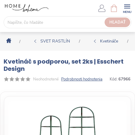
P
N
Á
r
K
e
HĽADAŤ
U
j
P
s
N
Domov
ť
SVET RASTLÍN
Kvetináče
/
/
/
Ý
n
K
a
O
Kvetináč s podporou, set 2ks | Esschert
o
Š
Design
b
Í
s
Neohodnotené
Podrobnosti hodnotenia
Kód:
67966
K
a
h