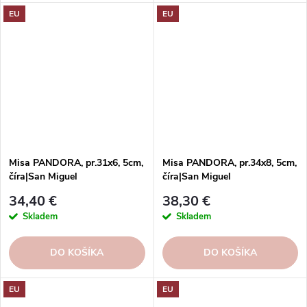
si eleganciu s ohľadom na
EU
EU
udržateľnosť.
Misa PANDORA, pr.31x6, 5cm,
Misa PANDORA, pr.34x8, 5cm,
číra|San Miguel
číra|San Miguel
34,40 €
38,30 €
Skladem
Skladem
DO KOŠÍKA
DO KOŠÍKA
EU
EU