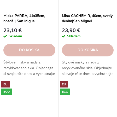
Miska PARRA, 11x35cm,
Misa CACHEMIR, 40cm, svetlý
hnedá | San Miguel
denim|San Miguel
23,10 €
23,90 €
Skladem
Skladem
DO KOŠÍKA
DO KOŠÍKA
Štýlové misky a riady z
Štýlové misky a riady z
recyklovaného skla. Objednajte
recyklovaného skla. Objednajte
si svoje ešte dnes a vychutnajte
si svoje ešte dnes a vychutnajte
si eleganciu s ohľadom na
si eleganciu s ohľadom na
EU
EU
udržateľnosť.
udržateľnosť.
ECO
ECO