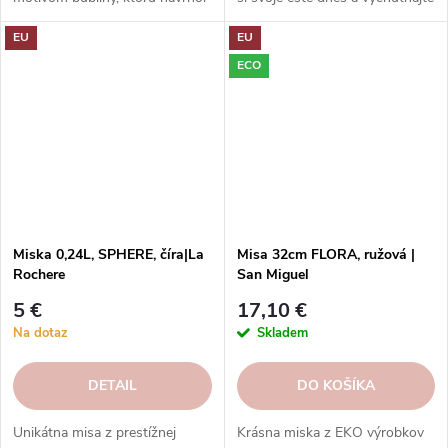
Jean François D'Or. Dodá
si eleganciu s ohľadom na
EU
EU
vášmu stolu hravosť a šarm
udržateľnosť.
francúzskeho bistro štýlu. Hodí
ECO
sa na každý stôl a príležitosť.
Miska 0,24L, SPHERE, číra|La
Misa 32cm FLORA, ružová |
Rochere
San Miguel
5 €
17,10 €
Na dotaz
Skladem
DETAIL
DO KOŠÍKA
Unikátna misa z prestížnej
Krásna miska z EKO výrobkov