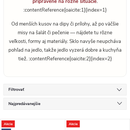
pripravené na rôzne situácie
.
:contentReference[oaicite:1]{index=1}
Od menších kusov na dipy či prílohy, až po väčšie
misy na šalát či pečenie — nájdete tu rôzne
veľkosti, formy aj materiály. Sklo navyše neupcháva
pohľad na jedlo, takže jedlo vyzerá dobre a kuchyňa
tiež. :contentReference[oaicite:2]{index=2}
Filtrovať
R
Najpredávanejšie
a
d
Najlacnejšie
V
e
Akcia
Akcia
Najdrahšie