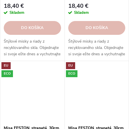
hnedá|dymová|San Miguel
18,40 €
18,40 €
Skladem
Skladem
DO KOŠÍKA
DO KOŠÍKA
Štýlové misky a riady z
Štýlové misky a riady z
recyklovaného skla. Objednajte
recyklovaného skla. Objednajte
si svoje ešte dnes a vychutnajte
si svoje ešte dnes a vychutnajte
si eleganciu s ohľadom na
si eleganciu s ohľadom na
EU
EU
udržateľnosť.
udržateľnosť.
ECO
ECO
Misa FESTON, strapatá, 30cm,
Misa FESTON, strapatá, 30cm,