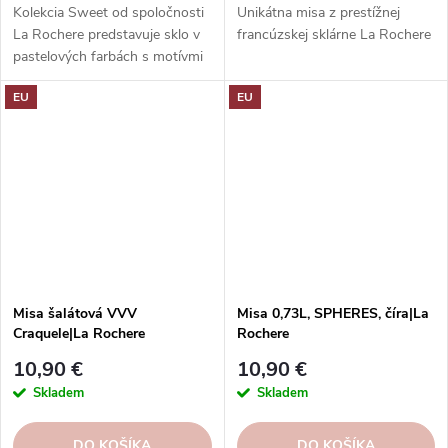
Kolekcia Sweet od spoločnosti
Unikátna misa z prestížnej
La Rochere predstavuje sklo v
francúzskej sklárne La Rochere
pastelových farbách s motívmi
cukríkov. Skvele sa hodí na
EU
EU
podávanie sladkostí a koktailov.
Misa šalátová VVV
Misa 0,73L, SPHERES, číra|La
Craquele|La Rochere
Rochere
10,90 €
10,90 €
Skladem
Skladem
DO KOŠÍKA
DO KOŠÍKA