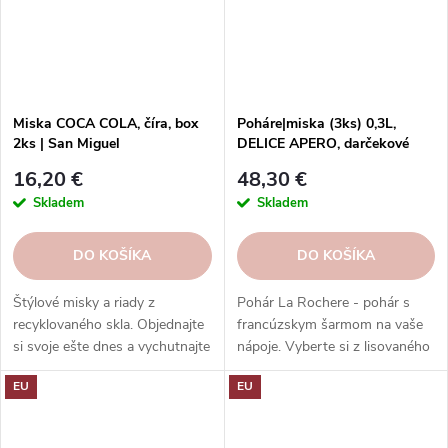
Miska COCA COLA, číra, box
Poháre|miska (3ks) 0,3L,
2ks | San Miguel
DELICE APERO, darčekové
balenie|La Rochere
16,20 €
48,30 €
Skladem
Skladem
DO KOŠÍKA
DO KOŠÍKA
Štýlové misky a riady z
Pohár La Rochere - pohár s
recyklovaného skla. Objednajte
francúzskym šarmom na vaše
si svoje ešte dnes a vychutnajte
nápoje. Vyberte si z lisovaného
si eleganciu s ohľadom na
alebo krištáľového skla, ktoré
EU
EU
udržateľnosť.
má jedinečný vzhľad a pocit.
Rôzne kolekcie a dekory vás
potešia svojou históriou a