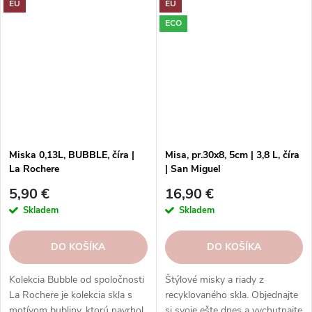
EU
EU
vášmu stolu hravosť a šarm
francúzskeho bistro štýlu. Hodí
ECO
sa na každý stôl a príležitosť.
Miska 0,13L, BUBBLE, číra |
Misa, pr.30x8, 5cm | 3,8 L, číra
La Rochere
| San Miguel
5,90 €
16,90 €
Skladem
Skladem
DO KOŠÍKA
DO KOŠÍKA
Kolekcia Bubble od spoločnosti
Štýlové misky a riady z
La Rochere je kolekcia skla s
recyklovaného skla. Objednajte
motívom bubliny, ktorú navrhol
si svoje ešte dnes a vychutnajte