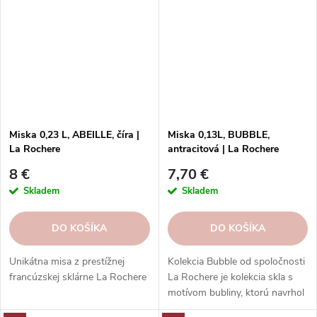
Miska 0,23 L, ABEILLE, číra |
Miska 0,13L, BUBBLE,
La Rochere
antracitová | La Rochere
8 €
7,70 €
Skladem
Skladem
DO KOŠÍKA
DO KOŠÍKA
Unikátna misa z prestížnej
Kolekcia Bubble od spoločnosti
francúzskej sklárne La Rochere
La Rochere je kolekcia skla s
motívom bubliny, ktorú navrhol
Jean François D'Or. Dodá