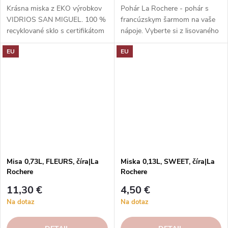
Krásna miska z EKO výrobkov
Pohár La Rochere - pohár s
VIDRIOS SAN MIGUEL. 100 %
francúzskym šarmom na vaše
recyklované sklo s certifikátom
nápoje. Vyberte si z lisovaného
GRS.
alebo krištáľového skla, ktoré
EU
EU
má jedinečný vzhľad a pocit.
Rôzne kolekcie a dekory vás
potešia svojou históriou a
kultúrou. Poháre La Rochere sú
odolné, vysoko kvalitné a dajú
sa umývať v umývačke riadu.
Objednajte si ešte dnes a
vychutnajte si francúzsku...
Misa 0,73L, FLEURS, číra|La
Miska 0,13L, SWEET, číra|La
Rochere
Rochere
11,30 €
4,50 €
Na dotaz
Na dotaz