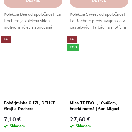
DETAIL
DETAIL
Kolekcia Bee od spoločnosti La
Kolekcia Sweet od spoločnosti
Rochere je kolekcia skla s
La Rochere predstavuje sklo v
motívom včiel, inšpirovaná
pastelových farbách s motívmi
francúzskym vidiekom. Vhodná
cukríkov. Skvele sa hodí na
EU
EU
na každý stôl a príležitosť.
podávanie sladkostí a koktailov.
ECO
Pohár|miska 0,17L, DELICE,
Misa TREBOL, 10x40cm,
číra|La Rochere
hnedá matná | San Miguel
7,10 €
27,60 €
Skladem
Skladem