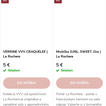
EU
EU
nožičkami inšpirovaný
nožičkami inšpirovaný
francúzskou renesanciou a
francúzskou renesanciou a
umením, ideálny na servírovanie
umením, ideálny na servírovanie
rôznych jedál a nápojov.
rôznych jedál a nápojov.
VERRINE VVV CRAQUELEE |
Mistička 0,05L, SWEET, číra |
La Rochere
La Rochere
5 €
5 €
Skladem
Skladem
DO KOŠÍKA
DO KOŠÍKA
Kolekcia VVV od spoločnosti
Pohár La Rochere - pohár s
La Rochere je originálne a
francúzskym šarmom na vaše
variabilné sklo s geometrickými
nápoje. Vyberte si z lisovaného