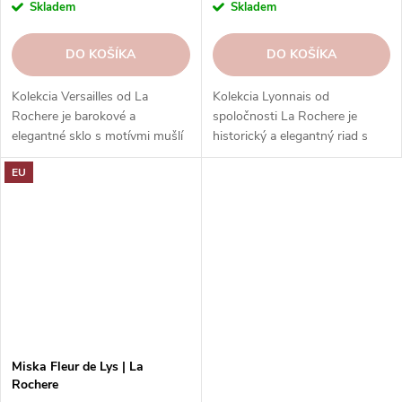
Skladem
Skladem
DO KOŠÍKA
DO KOŠÍKA
Kolekcia Versailles od La
Kolekcia Lyonnais od
Rochere je barokové a
spoločnosti La Rochere je
elegantné sklo s motívmi mušlí
historický a elegantný riad s
a rastlín z francúzskeho paláca.
reliéfnym vzorom, inšpirovaný
EU
Ponúka rôzne typy pohárov a
francúzskou renesanciou a
nádob na každú príležitosť.
umením, ideálny na servírovanie
rôznych jedál a nápojov.
Miska Fleur de Lys | La
Rochere