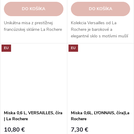
DO KOŠÍKA
DO KOŠÍKA
Unikátna misa z prestížnej
Kolekcia Versailles od La
francúzskej sklárne La Rochere
Rochere je barokové a
elegantné sklo s motívmi mušlí
a rastlín z francúzskeho paláca.
EU
EU
Ponúka rôzne typy pohárov a
nádob na každú príležitosť.
Miska 0,6 L, VERSAILLES, číra
Miska 0,6L, LYONNAIS, číra|La
| La Rochere
Rochere
10,80 €
7,30 €