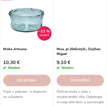
–23 %
13,50 €
Miska Artisana
Misa, pr.20x5cm|1L, číra|San
Miguel
10,30 €
9,10 €
Skladem
Skladem
DO KOŠÍKA
DO KOŠÍKA
Popis v príprave - k dispozícii
Štýlové misky a riady z
na vyžiadanie
recyklovaného skla. Objednajte
si svoje ešte dnes a vychutnajte