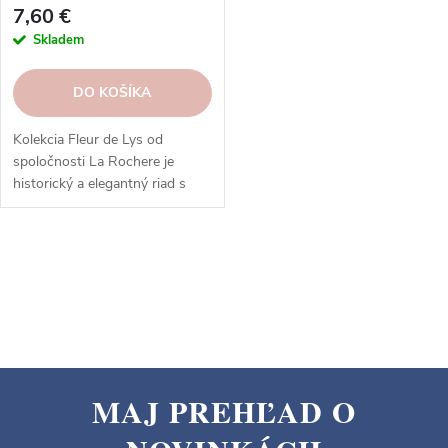
7,60 €
Skladem
DO KOŠÍKA
Kolekcia Fleur de Lys od
spoločnosti La Rochere je
historický a elegantný riad s
motívom francúzskej
monarchie, ideálny na
servírovanie rôznych jedál a
O
nápojov, inšpirovaný
v
francúzskou históriou a
l
umením.
á
d
a
MAJ PREHĽAD O
c
Z
i