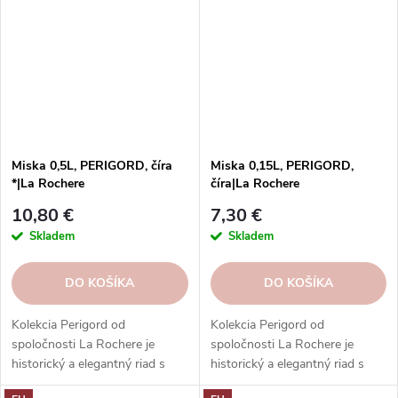
vašich obľúbených jedál a
nápojov.
Miska 0,5L, PERIGORD, číra
Miska 0,15L, PERIGORD,
*|La Rochere
číra|La Rochere
10,80 €
7,30 €
Skladem
Skladem
DO KOŠÍKA
DO KOŠÍKA
Kolekcia Perigord od
Kolekcia Perigord od
spoločnosti La Rochere je
spoločnosti La Rochere je
historický a elegantný riad s
historický a elegantný riad s
plochými rebrami a okrúhlymi
plochými rebrami a okrúhlymi