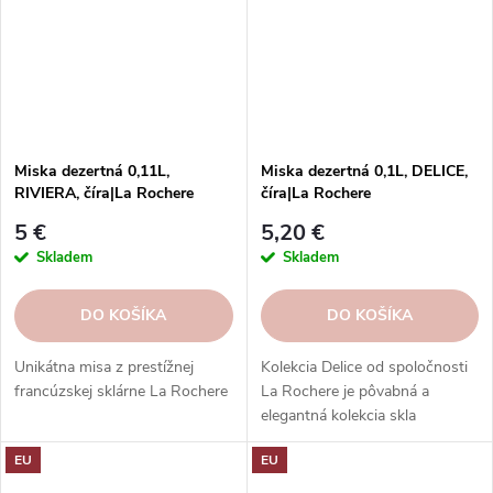
kultúrou. Poháre La Rochere sú
odolné, vysoko kvalitné a dajú
sa umývať v umývačke riadu.
Objednajte si ešte dnes a
vychutnajte si francúzsku...
Miska dezertná 0,11L,
Miska dezertná 0,1L, DELICE,
RIVIERA, číra|La Rochere
číra|La Rochere
5 €
5,20 €
Skladem
Skladem
DO KOŠÍKA
DO KOŠÍKA
Unikátna misa z prestížnej
Kolekcia Delice od spoločnosti
francúzskej sklárne La Rochere
La Rochere je pôvabná a
elegantná kolekcia skla
inšpirovaná francúzskou
EU
EU
cukrárňou a históriou, ideálna
na servírovanie a prezentáciu