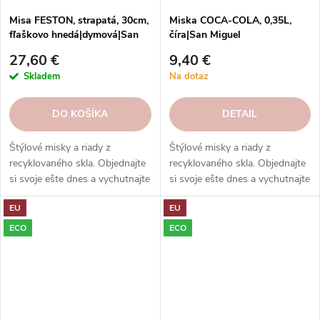
Misa FESTON, strapatá, 30cm,
Miska COCA-COLA, 0,35L,
fľaškovo hnedá|dymová|San
číra|San Miguel
Miguel
27,60 €
9,40 €
Skladem
Na dotaz
DO KOŠÍKA
DETAIL
Štýlové misky a riady z
Štýlové misky a riady z
recyklovaného skla. Objednajte
recyklovaného skla. Objednajte
si svoje ešte dnes a vychutnajte
si svoje ešte dnes a vychutnajte
si eleganciu s ohľadom na
si eleganciu s ohľadom na
EU
EU
udržateľnosť.
udržateľnosť.
ECO
ECO