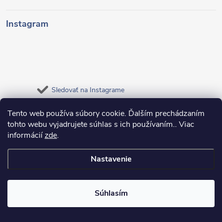
Instagram
Sledovať na Instagrame
Tento web používa súbory cookie. Ďalším prechádzaním
tohto webu vyjadrujete súhlas s ich používaním.. Viac
Copyright 2026
HOME BOHEMA
. Všetky práva vyhradené.
informácií
zde
.
Vytvoril Shoptet
Nastavenie
Súhlasím