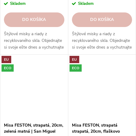
Skladem
Skladem
DO KOŠÍKA
DO KOŠÍKA
Štýlové misky a riady z
Štýlové misky a riady z
recyklovaného skla. Objednajte
recyklovaného skla. Objednajte
si svoje ešte dnes a vychutnajte
si svoje ešte dnes a vychutnajte
si eleganciu s ohľadom na
si eleganciu s ohľadom na
EU
EU
udržateľnosť.
udržateľnosť.
ECO
ECO
Misa FESTON, strapatá, 20cm,
Misa FESTON, strapatá
zelená matná | San Miguel
strapatá, 20cm, fľaškovo