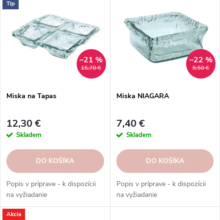
ý
n
Tip
p
i
Abecedne
i
e
s
p
p
r
–21 %
–22 %
r
o
15,70 €
9,50 €
o
d
d
u
Miska na Tapas
Miska NIAGARA
u
k
k
t
12,30 €
7,40 €
t
o
Skladem
Skladem
o
v
v
DO KOŠÍKA
DO KOŠÍKA
Popis v príprave - k dispozícii
Popis v príprave - k dispozícii
na vyžiadanie
na vyžiadanie
Akcia