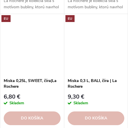
La Rochere je kolekcia skla s
La Rochere je kolekcia skla s
motívom bubliny, ktorú navrhol
motívom bubliny, ktorú navrhol
Jean François D'Or. Dodá
Jean François D'Or. Dodá
EU
EU
vášmu stolu hravosť a šarm
vášmu stolu hravosť a šarm
francúzskeho bistro štýlu. Hodí
francúzskeho bistro štýlu. Hodí
sa na každý stôl a príležitosť.
sa na každý stôl a príležitosť.
Miska 0,25L, SWEET, číra|La
Miska 0,3 L, BALI, číra | La
Rochere
Rochere
6,80 €
9,30 €
Skladem
Skladem
DO KOŠÍKA
DO KOŠÍKA