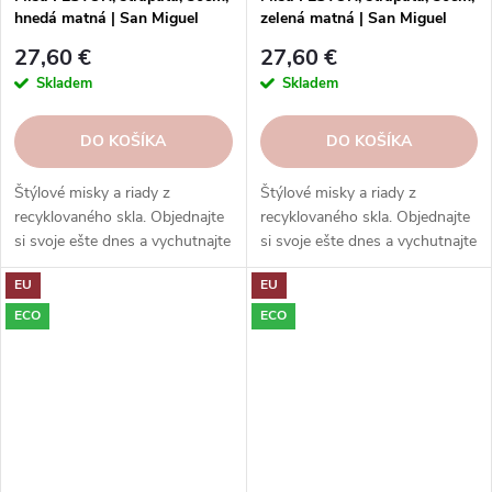
hnedá matná | San Miguel
zelená matná | San Miguel
27,60 €
27,60 €
Skladem
Skladem
DO KOŠÍKA
DO KOŠÍKA
Štýlové misky a riady z
Štýlové misky a riady z
recyklovaného skla. Objednajte
recyklovaného skla. Objednajte
si svoje ešte dnes a vychutnajte
si svoje ešte dnes a vychutnajte
si eleganciu s ohľadom na
si eleganciu s ohľadom na
EU
EU
udržateľnosť.
udržateľnosť.
ECO
ECO