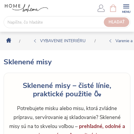
P
N
Á
r
K
e
HĽADAŤ
U
j
P
s
N
Domov
ť
VYBAVENIE INTERIÉRU
Varenie a 
/
/
Ý
n
K
a
O
Sklenené misy
o
Š
b
Í
s
K
Sklenené misy – čisté línie,
a
praktické použitie 🍶
h
Potrebujete misku alebo misu, ktorá zvládne
prípravu, servírovanie aj skladovanie? Sklenené
misy sú na to skvelou voľbou –
prehľadné, odolné a