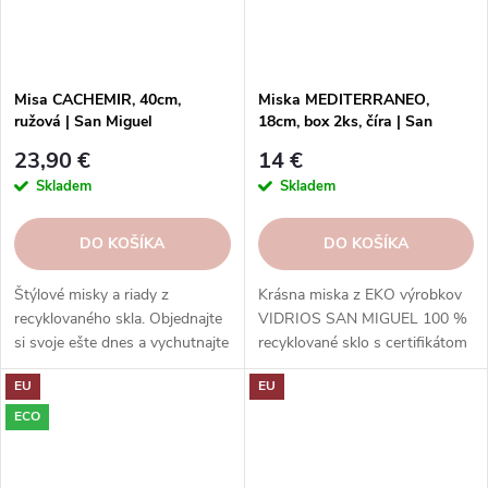
Misa CACHEMIR, 40cm,
Miska MEDITERRANEO,
ružová | San Miguel
18cm, box 2ks, číra | San
Miguel
23,90 €
14 €
Skladem
Skladem
DO KOŠÍKA
DO KOŠÍKA
Štýlové misky a riady z
Krásna miska z EKO výrobkov
recyklovaného skla. Objednajte
VIDRIOS SAN MIGUEL 100 %
si svoje ešte dnes a vychutnajte
recyklované sklo s certifikátom
si eleganciu s ohľadom na
GRS.
EU
EU
udržateľnosť.
ECO