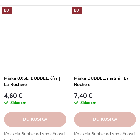
tvarmi a dekormi. Ponúka rôzne
alebo krištáľového skla, ktoré
EU
EU
typy pohárov a nádob pre
má jedinečný vzhľad a pocit.
každý stôl a príležitosť.
Rôzne kolekcie a dekory vás
potešia svojou históriou a
kultúrou. Poháre La Rochere sú
odolné, vysoko kvalitné a dajú
sa umývať v umývačke riadu.
Objednajte si ešte dnes a
vychutnajte si francúzsku...
Miska 0,05L, BUBBLE, číra |
Miska BUBBLE, matná | La
La Rochere
Rochere
4,60 €
7,40 €
Skladem
Skladem
DO KOŠÍKA
DO KOŠÍKA
Kolekcia Bubble od spoločnosti
Kolekcia Bubble od spoločnosti