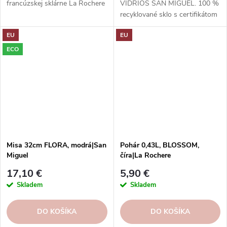
francúzskej sklárne La Rochere
VIDRIOS SAN MIGUEL. 100 %
recyklované sklo s certifikátom
GRS.
EU
EU
ECO
Misa 32cm FLORA, modrá|San
Pohár 0,43L, BLOSSOM,
Miguel
číra|La Rochere
17,10 €
5,90 €
Skladem
Skladem
DO KOŠÍKA
DO KOŠÍKA