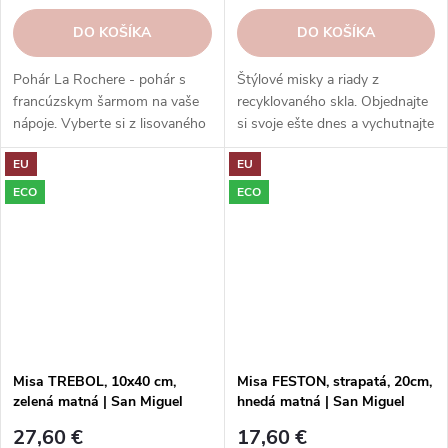
DO KOŠÍKA
DO KOŠÍKA
Pohár La Rochere - pohár s
Štýlové misky a riady z
francúzskym šarmom na vaše
recyklovaného skla. Objednajte
nápoje. Vyberte si z lisovaného
si svoje ešte dnes a vychutnajte
alebo krištáľového skla, ktoré
si eleganciu s ohľadom na
EU
EU
má jedinečný vzhľad a pocit.
udržateľnosť.
Rôzne kolekcie a dekory vás
ECO
ECO
potešia svojou históriou a
kultúrou. Poháre La Rochere sú
odolné, vysoko kvalitné a dajú
sa umývať v umývačke riadu.
Objednajte si ešte dnes a
vychutnajte si francúzsku...
Misa TREBOL, 10x40 cm,
Misa FESTON, strapatá, 20cm,
zelená matná | San Miguel
hnedá matná | San Miguel
27,60 €
17,60 €