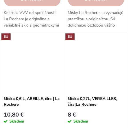
Kolekcia VVV od spoločnosti
Misky La Rochere sa vyznačujú
La Rochere je originálne a
prestížou a originalitou. Sú
variabilné sklo s geometrickými
dokonalou ozdobou vášho
tvarmi a dekormi. Ponúka rôzne
stola.
EU
EU
typy pohárov a nádob pre
každý stôl a príležitosť.
Miska 0,6 L, ABEILLE, číra | La
Miska 0,27L, VERSAILLES,
Rochere
číra|La Rochere
10,80 €
8 €
Skladem
Skladem