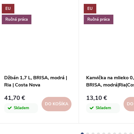
EU
EU
Ručná práca
Ručná práca
Džbán 1,7 L, BRISA, modrá |
Kanvička na mlieko 0
Ria | Costa Nova
BRISA, modrá|Ria|Co
41,70 €
13,10 €
DO KOŠÍKA
DO
Skladem
Skladem