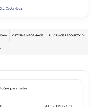
čka:
Costa Nova
NOVA
OSTATNÉ INFORMÁCIE
SÚVISIACE PRODUKTY
točné parametre
N
:
5606739972479