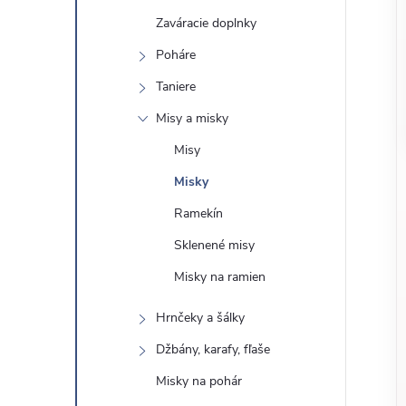
o
n
Zaváracie doplnky
č
ý
i
Poháre
ť
Taniere
p
k
Misy a misky
a
a
Misy
t
e
Misky
n
g
Ramekín
ó
e
Sklenené misy
r
Misky na ramien
l
i
e
Hrnčeky a šálky
Džbány, karafy, fľaše
Misky na pohár