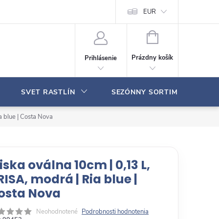
Moja objednávka
EUR
N
Á
Prázdny košík
Prihlásenie
K
U
P
SVET RASTLÍN
SEZÓNNY SORTIMENT
N
Ý
K
a blue | Costa Nova
O
Š
Í
K
iska oválna 10cm | 0,13 L,
RISA, modrá | Ria blue |
osta Nova
Neohodnotené
Podrobnosti hodnotenia