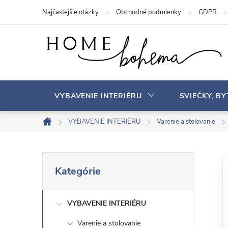
P
Najčastejšie otázky
Obchodné podmienky
GDPR
r
e
j
s
ť
n
VYBAVENIE INTERIÉRU
SVIEČKY, B
a
o
VYBAVENIE INTERIÉRU
Varenie a stolovanie
D
b
o
s
m
B
P
a
o
Kategórie
r
v
h
o
e
s
VYBAVENIE INTERIÉRU
č
k
Varenie a stolovanie