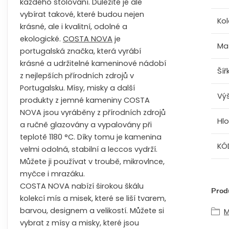
každého stolování. Důležité je ale
vybírat takové, které budou nejen
Kol
krásné, ale i kvalitní, odolné a
ekologické.
COSTA NOVA
je
Mat
portugalská značka, která vyrábí
krásné a udržitelné kameninové nádobí
Šíř
z nejlepších přírodních zdrojů v
Portugalsku. Mísy, misky a další
Vý
produkty z jemné kameniny COSTA
NOVA jsou vyráběny z přírodních zdrojů
Hl
a ručně glazovány a vypalovány při
teplotě 1180 °C. Díky tomu je kamenina
KÓ
velmi odolná, stabilní a leccos vydrží.
Můžete ji používat v troubě, mikrovlnce,
myčce i mrazáku.
COSTA NOVA nabízí širokou škálu
Produ
kolekcí mís a misek, které se liší tvarem,
barvou, designem a velikostí. Můžete si
M
vybrat z mísy a misky, které jsou