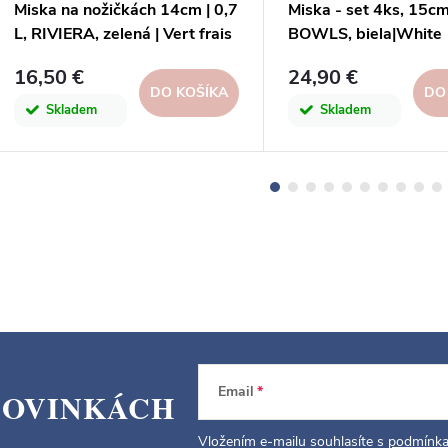
Miska na nožičkách 14cm | 0,7
Miska - set 4ks, 15c
L, RIVIERA, zelená | Vert frais
BOWLS, biela|White
| Costa Nova
16,50 €
24,90 €
DO KOŠÍKA
DO
Skladem
Skladem
Email
NOVINKÁCH
Vložením e-mailu souhlasíte s
podmínka