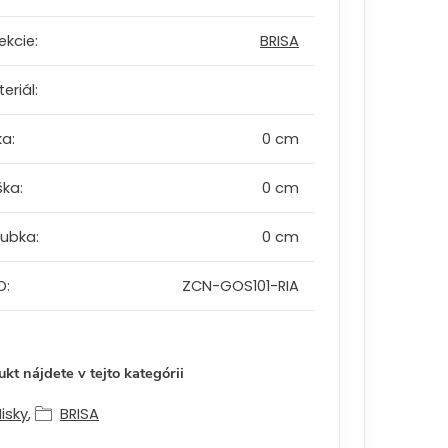
ekcie
:
BRISA
eriál
:
ka
:
0 cm
ška
:
0 cm
oubka
:
0 cm
D
:
ZCN-GOS101-RIA
kt nájdete v tejto kategórii
isky
,
BRISA