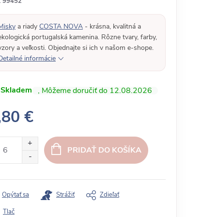
:
99452
Misky
a riady
COSTA NOVA
- krásna, kvalitná a
ekologická portugalská kamenina. Rôzne tvary, farby,
vzory a veľkosti. Objednajte si ich v našom e-shope.
Detailné informácie
Skladem
12.08.2026
,80 €
PRIDAŤ DO KOŠÍKA
Opýtať sa
Strážiť
Zdieľať
Tlač