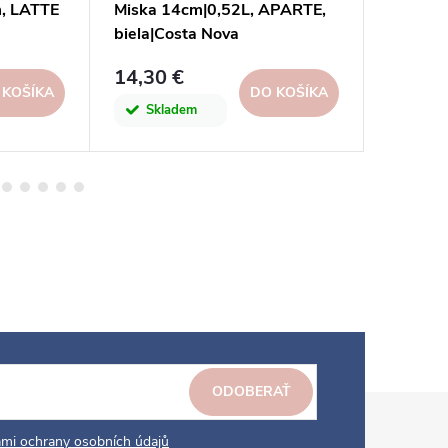
m, LATTE
Miska 14cm|0,52L, APARTE,
Miska 1
biela|Costa Nova
biela (v
14,30 €
9,90 €
 KOŠÍKA
DO KOŠÍKA
Skladem
Skl
ODOBERAŤ
mi ochrany osobních údajů