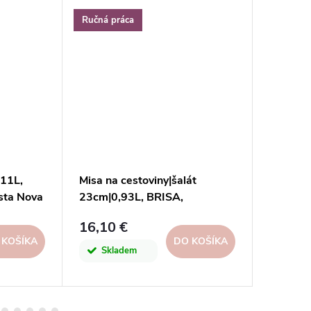
Ručná práca
Ručná pr
,11L,
Misa na cestoviny|šalát
Misa na 
sta Nova
23cm|0,93L, BRISA,
28cm|3,
modrá|Ria|Costa Nova
blue|Co
16,10 €
43,90 
 KOŠÍKA
DO KOŠÍKA
Skladem
Skl