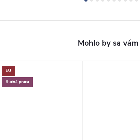
EU
Ručná práca