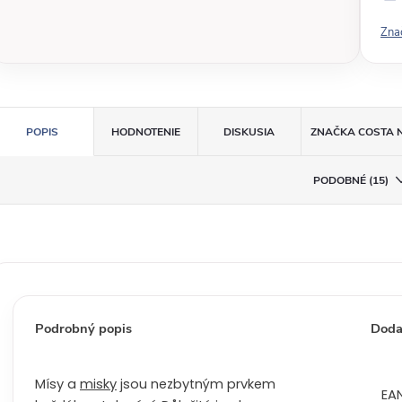
v
Zna
á
c
e
n
a
POPIS
HODNOTENIE
DISKUSIA
ZNAČKA
COSTA 
:
PODOBNÉ (15)
Podrobný popis
Doda
Mísy a
misky
jsou nezbytným prvkem
EA