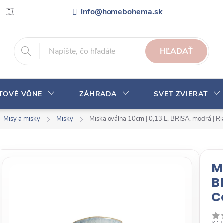
info@homebohema.sk
🇨🇿 Pro zákazníky z České republiky
Veľkoobchodná spolupráca
HĽADAŤ
YTOVÉ VÔNE
ZÁHRADA
SVET ZVIERAT
Misy a misky
Misky
Miska oválna 10cm | 0,13 L, BRISA, modrá | Ri
M
B
C