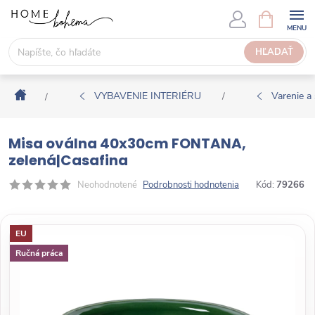
P
N
Á
r
K
e
HĽADAŤ
U
j
P
s
N
Domov
ť
VYBAVENIE INTERIÉRU
Varenie a 
/
/
Ý
n
K
a
O
Misa oválna 40x30cm FONTANA,
o
Š
zelená|Casafina
b
Í
s
Neohodnotené
Podrobnosti hodnotenia
Kód:
79266
K
a
h
EU
Ručná práca