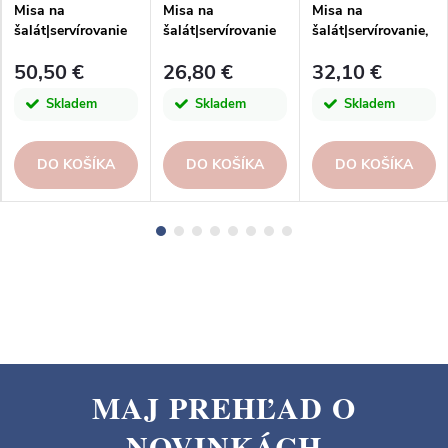
Misa na
Misa na
Misa na
šalát|servírovanie
šalát|servírovanie
šalát|servírovanie,
37cm|3,3L,
25cm|3L,
23x10cm|2,3L,
50,50 €
26,80 €
32,10 €
STACKED
PACIFICA, šedá
TAORMINA, modrá
ORGANIC,
(tmavo)|Casafina
(aqua)|Casafina
Skladem
Skladem
Skladem
biela|Salt|Costa
Nova
DO KOŠÍKA
DO KOŠÍKA
DO KOŠÍKA
MAJ PREHĽAD O
Z
NOVINKÁCH