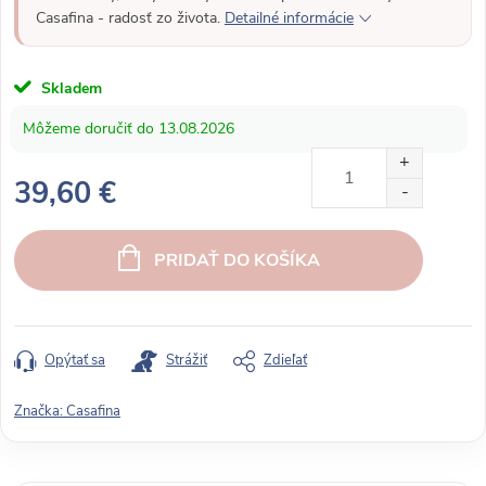
Casafina - radosť zo života.
Detailné informácie
Skladem
13.08.2026
39,60 €
J
e
PRIDAŤ DO KOŠÍKA
d
n
o
t
Opýtať sa
Strážiť
Zdieľať
k
o
Značka:
Casafina
v
á