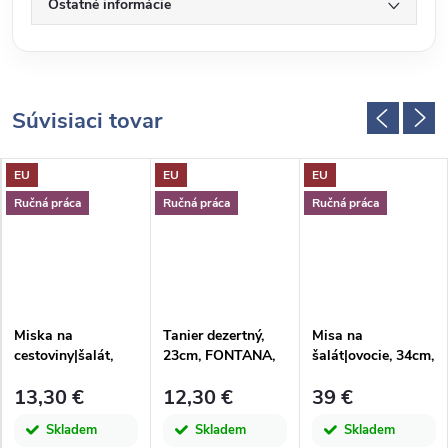
Ostatné informácie
Súvisiaci tovar
EU
EU
EU
Ručná práca
Ručná práca
Ručná práca
Miska na
Tanier dezertný,
Misa na
cestoviny|šalát,
23cm, FONTANA,
šalát|ovocie, 34cm,
23cm, FONTANA,
zelená|Casafina
FONTANA,
13,30 €
12,30 €
39 €
zelená|Casafina
zelená|Casafina
Skladem
Skladem
Skladem