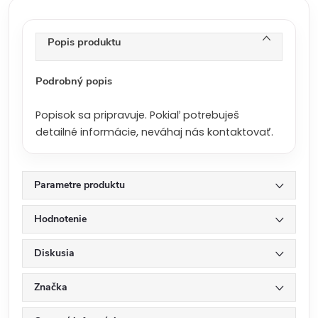
c
e
n
Popis produktu
a
:
Podrobný popis
Popisok sa pripravuje. Pokiaľ potrebuješ
detailné informácie, neváhaj nás kontaktovať.
Parametre produktu
Hodnotenie
Diskusia
Značka