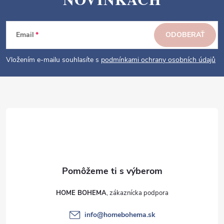
á
p
ä
Email
ODOBERAŤ
t
i
Vložením e-mailu souhlasíte s
podmínkami ochrany osobních údajů
e
HOME BOHEMA
info
@
homebohema.sk