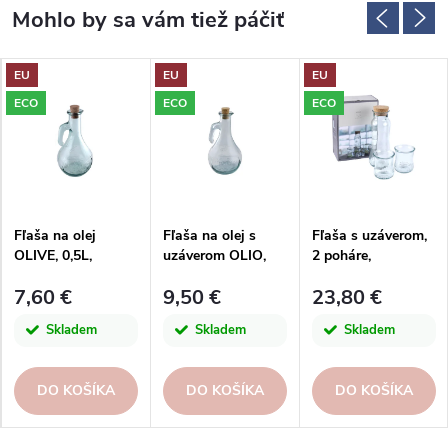
EU
EU
EU
ECO
ECO
ECO
Fľaša na olej
Fľaša na olej s
Fľaša s uzáverom,
OLIVE, 0,5L,
uzáverom OLIO,
2 poháre,
číra|San Miguel
0,5L číra|San
darčeková krabica,
7,60 €
9,50 €
23,80 €
Miguel
pr.19,5x24,5cm,
číra|San Miguel
Skladem
Skladem
Skladem
DO KOŠÍKA
DO KOŠÍKA
DO KOŠÍKA