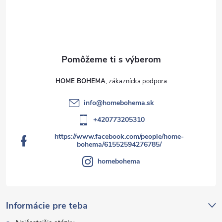
HOME BOHEMA
info
@
homebohema.sk
+420773205310
https://www.facebook.com/people/home-
bohema/61552594276785/
homebohema
Informácie pre teba