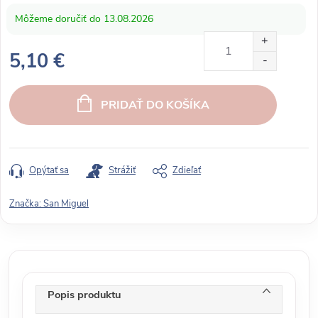
13.08.2026
5,10 €
J
e
PRIDAŤ DO KOŠÍKA
d
n
o
t
Opýtať sa
Strážiť
Zdieľať
k
o
Značka:
San Miguel
v
á
c
e
n
Popis produktu
a