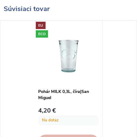
Súvisiaci tovar
EU
ECO
Pohár MILK 0,3L, číra|San
Miguel
4,20 €
Na dotaz