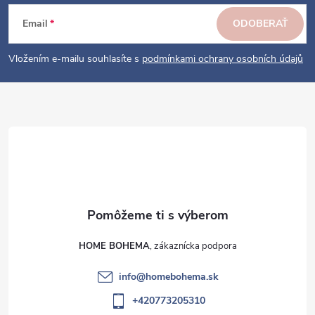
p
ä
Email
ODOBERAŤ
t
i
Vložením e-mailu souhlasíte s
podmínkami ochrany osobních údajů
e
HOME BOHEMA
info
@
homebohema.sk
+420773205310