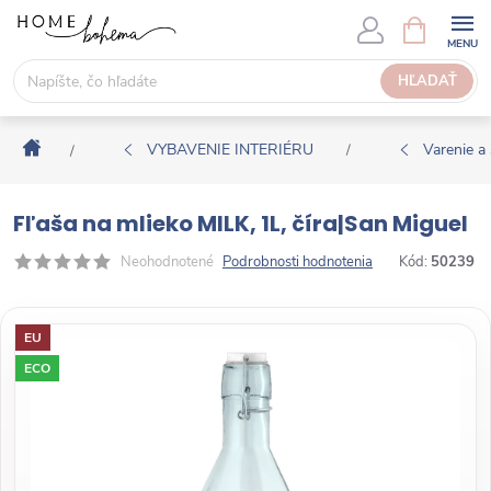
P
N
Á
r
K
e
HĽADAŤ
U
j
P
s
N
Domov
ť
VYBAVENIE INTERIÉRU
Varenie a 
/
/
Ý
n
K
a
O
Fľaša na mlieko MILK, 1L, číra|San Miguel
o
Š
b
Neohodnotené
Podrobnosti hodnotenia
Kód:
50239
Í
s
K
a
EU
h
ECO