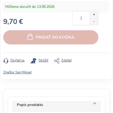
13.08.2026
9,70 €
J
e
PRIDAŤ DO KOŠÍKA
d
n
o
t
Opýtať sa
Strážiť
Zdieľať
k
o
Značka:
San Miguel
v
á
c
e
n
Popis produktu
a