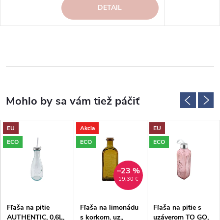
DETAIL
EU
Akcia
EU
ECO
ECO
ECO
–23 %
19,30 €
Fľaša na pitie
Fľaša na limonádu
Fľaša na pitie s
AUTHENTIC, 0,6L,
s korkom. uz.,
uzáverom TO GO,