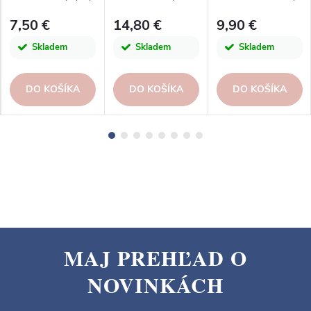
číra|San Miguel
oranžová|topaz, 2L
0,64L, ružová|San
7,50 €
14,80 €
9,90 €
Miguel
Skladem
Skladem
Skladem
DO KOŠÍKA
DO KOŠÍKA
DO KOŠÍKA
MAJ PREHĽAD O
Z
NOVINKÁCH
á