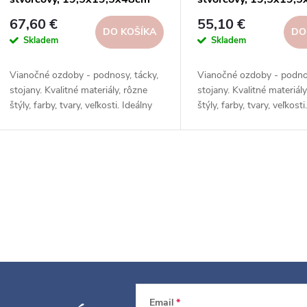
67,60 €
55,10 €
DO KOŠÍKA
DO
Skladem
Skladem
Vianočné ozdoby - podnosy, tácky,
Vianočné ozdoby - podnos
stojany. Kvalitné materiály, rôzne
stojany. Kvalitné materiály
štýly, farby, tvary, veľkosti. Ideálny
štýly, farby, tvary, veľkosti
darček, skvelý vianočný štýl.
darček, skvelý vianočný št
Objednajte si ešte dnes!
Objednajte si ešte dnes!
O
v
á
d
Email