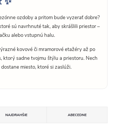
ť ✨
 sezónne ozdoby a pritom bude vyzerať dobre?
 ktoré sú navrhnuté tak, aby skrášlili priestor –
vačku alebo vstupnú halu.
výrazné kovové či mramorové etažéry až po
, ktorý sadne tvojmu štýlu a priestoru. Nech
dostane miesto, ktoré si zaslúži.
NAJDRAHŠIE
ABECEDNE