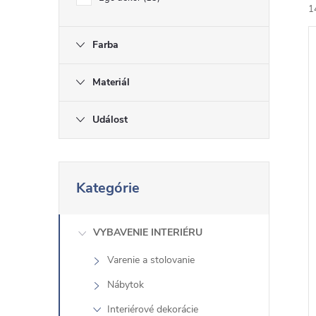
1
Farba
Materiál
Událost
i
i
P
Kategórie
r
e
s
VYBAVENIE INTERIÉRU
k
Varenie a stolovanie
o
Nábytok
č
i
Interiérové ​​dekorácie