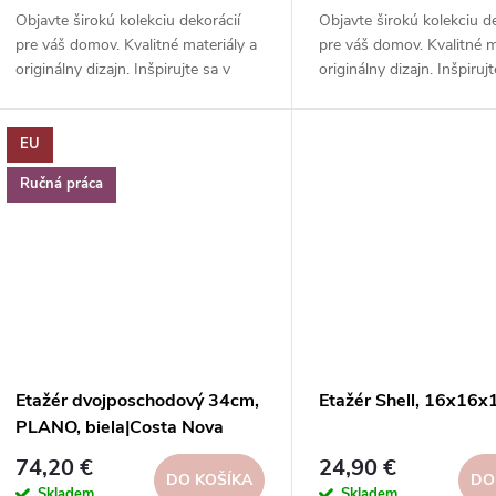
Objavte širokú kolekciu dekorácií
Objavte širokú kolekciu d
pre váš domov. Kvalitné materiály a
pre váš domov. Kvalitné m
originálny dizajn. Inšpirujte sa v
originálny dizajn. Inšpiruj
našom e-shope.
našom e-shope.
EU
Ručná práca
Etažér dvojposchodový 34cm,
Etažér Shell, 16x16x
PLANO, biela|Costa Nova
74,20 €
24,90 €
DO KOŠÍKA
DO
Skladem
Skladem