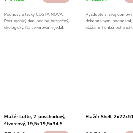
Podnosy a tácky COSTA NOVA.
Vyzdobte si svoj domov 
Portugalský riad, odolný, bezpečný,
dekoratívnymi podnosmi, 
ekologický. Na servírovanie jedál,
etážami. Funkčnosť a uži
nápojov, dezertov.
jednom. Objednajte si ešt
Etažér Lotte, 2-poschodový,
Etažér Shell, 2x22x5
štvorcový, 19,5x19,5x34,5