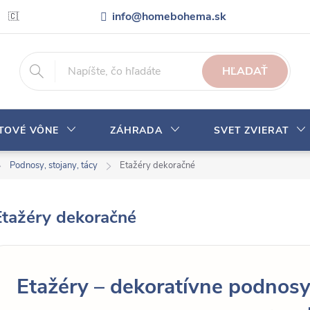
info@homebohema.sk
🇨🇿 Pro zákazníky z České republiky
Veľkoobchodná spolupráca
HĽADAŤ
YTOVÉ VÔNE
ZÁHRADA
SVET ZVIERAT
Podnosy, stojany, tácy
Etažéry dekoračné
Etažéry dekoračné
Etažéry – dekoratívne podnosy 