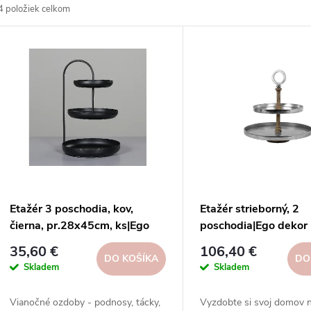
4
položiek celkom
d
V
e
ý
n
p
e
s
p
p
Etažér 3 poschodia, kov,
Etažér strieborný, 2
r
čierna, pr.28x45cm, ks|Ego
poschodia|Ego dekor
r
dekor
35,60 €
106,40 €
o
DO KOŠÍKA
DO
Skladem
Skladem
o
d
Vianočné ozdoby - podnosy, tácky,
Vyzdobte si svoj domov 