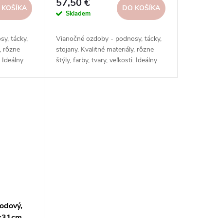
57,50 €
 KOŠÍKA
DO KOŠÍKA
Skladem
y, tácky,
Vianočné ozdoby - podnosy, tácky,
, rôzne
stojany. Kvalitné materiály, rôzne
. Ideálny
štýly, farby, tvary, veľkosti. Ideálny
ýl.
darček, skvelý vianočný štýl.
Objednajte si ešte dnes!
hodový,
5x31cm