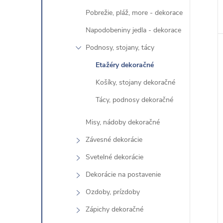
ť
Pobrežie, pláž, more - dekorace
k
Napodobeniny jedla - dekorace
a
Podnosy, stojany, tácy
t
e
Etažéry dekoračné
g
Košíky, stojany dekoračné
ó
Tácy, podnosy dekoračné
r
i
Misy, nádoby dekoračné
e
Závesné dekorácie
Svetelné dekorácie
Dekorácie na postavenie
Ozdoby, prízdoby
Zápichy dekoračné