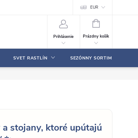
Moja objednávka
EUR
N
Á
Prázdny košík
Prihlásenie
K
U
P
SVET RASTLÍN
SEZÓNNY SORTIMENT
N
Ý
K
O
Š
Í
K
a stojany, ktoré upútajú