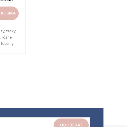
 KOŠÍKA
y, tácky,
, rôzne
. Ideálny
ýl.
ODOBERAŤ