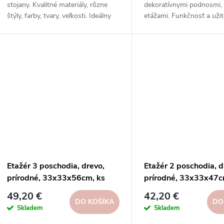
d
stojany. Kvalitné materiály, rôzne
dekoratívnymi podnosmi, 
u
štýly, farby, tvary, veľkosti. Ideálny
etážami. Funkčnosť a uži
u
darček, skvelý vianočný štýl.
jednom. Objednajte si ešt
k
Objednajte si ešte dnes!
k
t
t
o
o
v
v
Etažér 3 poschodia, drevo,
Etažér 2 poschodia, d
prírodné, 33x33x56cm, ks
prírodné, 33x33x47c
49,20 €
42,20 €
DO KOŠÍKA
DO
Skladem
Skladem