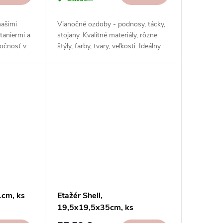
našimi
Vianočné ozdoby - podnosy, tácky,
taniermi a
stojany. Kvalitné materiály, rôzne
točnosť v
štýly, farby, tvary, veľkosti. Ideálny
e dnes!
darček, skvelý vianočný štýl.
Objednajte si ešte dnes!
1cm, ks
Etažér Shell,
19,5x19,5x35cm, ks