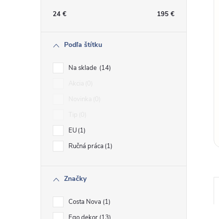
n
24
€
195
€
ý
Podľa štítku
p
Na sklade
14
a
Akcia
0
Novinka
0
n
Tip
0
e
EU
1
Ručná práca
1
l
Značky
Costa Nova
1
Ego dekor
13