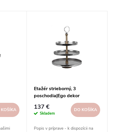
Etažér strieborný, 3
poschodia|Ego dekor
137 €
 KOŠÍKA
DO KOŠÍKA
Skladem
našimi
Popis v príprave - k dispozícii na