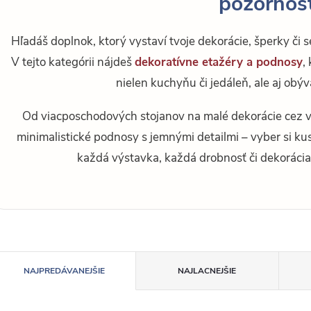
pozornos
Hľadáš doplnok, ktorý vystaví tvoje dekorácie, šperky či
V tejto kategórii nájdeš
dekoratívne etažéry a podnosy
,
nielen kuchyňu či jedáleň, ale aj obý
Od viacposchodových stojanov na malé dekorácie cez 
minimalistické podnosy s jemnými detailmi – vyber si kus
každá výstavka, každá drobnosť či dekorácia 
R
NAJPREDÁVANEJŠIE
NAJLACNEJŠIE
a