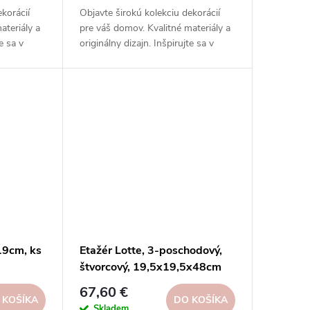
ekorácií
Objavte širokú kolekciu dekorácií
ateriály a
pre váš domov. Kvalitné materiály a
te sa v
originálny dizajn. Inšpirujte sa v
našom e-shope.
19cm, ks
Etažér Lotte, 3-poschodový,
štvorcový, 19,5x19,5x48cm
67,60 €
 KOŠÍKA
DO KOŠÍKA
Skladem