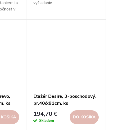
taniermi a
vyžiadanie
točnosť v
e dnes!
revo,
Etažér Desire, 3-poschodový,
m, ks
pr.40/x91cm, ks
194,70 €
 KOŠÍKA
DO KOŠÍKA
Skladem