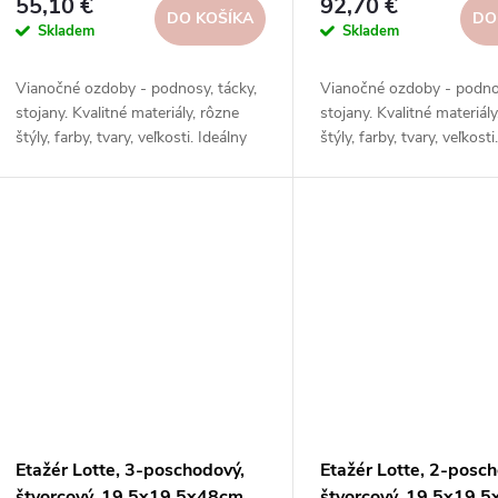
55,10 €
92,70 €
DO KOŠÍKA
DO
Skladem
Skladem
Vianočné ozdoby - podnosy, tácky,
Vianočné ozdoby - podnos
stojany. Kvalitné materiály, rôzne
stojany. Kvalitné materiály
štýly, farby, tvary, veľkosti. Ideálny
štýly, farby, tvary, veľkosti
darček, skvelý vianočný štýl.
darček, skvelý vianočný št
Objednajte si ešte dnes!
Objednajte si ešte dnes!
Etažér Lotte, 3-poschodový,
Etažér Lotte, 2-posc
štvorcový, 19,5x19,5x48cm
štvorcový, 19,5x19,