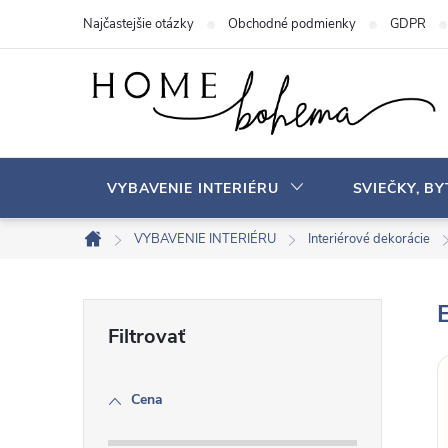
P
Najčastejšie otázky
Obchodné podmienky
GDPR
r
e
j
s
ť
n
VYBAVENIE INTERIÉRU
SVIEČKY, B
a
o
VYBAVENIE INTERIÉRU
Interiérové ​​dekorácie
D
b
o
s
m
B
a
o
v
h
o
Cena
č