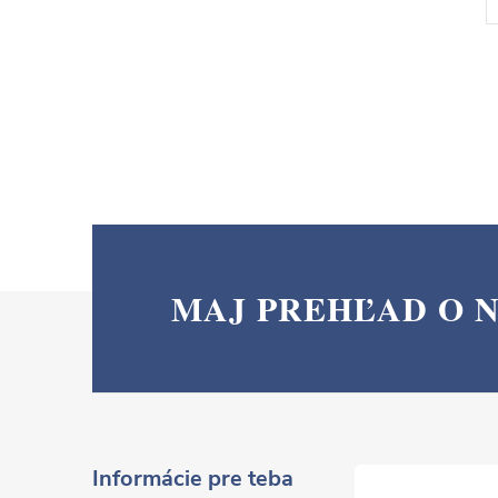
MAJ PREHĽAD O 
Z
á
p
ä
Informácie pre teba