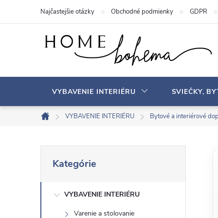
P
Najčastejšie otázky
Obchodné podmienky
GDPR
r
e
j
s
ť
n
VYBAVENIE INTERIÉRU
SVIEČKY, B
a
o
VYBAVENIE INTERIÉRU
Bytové a interiérové ​​do
D
b
o
s
m
B
P
a
o
Kategórie
r
v
h
o
e
s
VYBAVENIE INTERIÉRU
č
k
Varenie a stolovanie