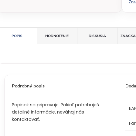
Zna
á
c
e
n
a
POPIS
HODNOTENIE
DISKUSIA
ZNAČKA
:
Podrobný popis
Doda
Popisok sa pripravuje. Pokiaľ potrebuješ
EA
detailné informácie, neváhaj nás
kontaktovať.
Fa