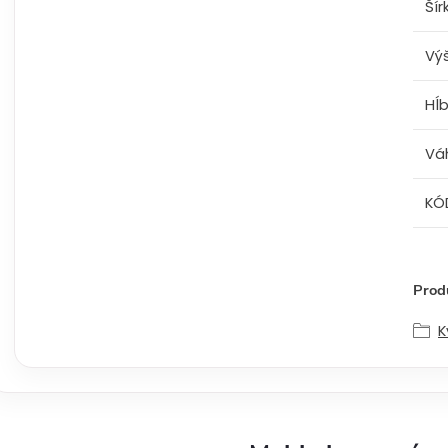
Šír
Vý
Hĺ
Vá
KÓ
Produ
K