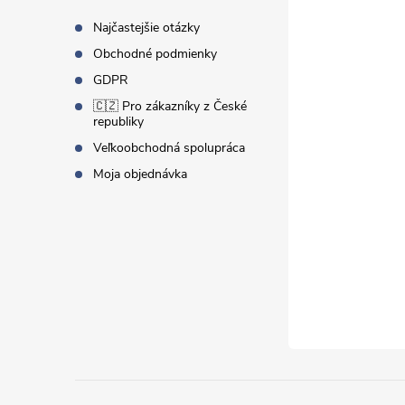
t
Najčastejšie otázky
Obchodné podmienky
i
GDPR
🇨🇿 Pro zákazníky z České
e
republiky
Veľkoobchodná spolupráca
Moja objednávka