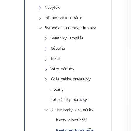
o
n
Nábytok
č
ý
i
Interiérové ​​dekorácie
ť
Bytové a interiérové ​​doplnky
p
k
Svietniky, lampáše
a
a
Kúpeľňa
t
e
Textil
n
g
Vázy, nádoby
ó
e
Koše, tašky, prepravky
r
Hodiny
l
i
e
Fotorámiky, obrázky
Umelé kvety, stromčeky
Kvety v kvetináči
Kvety bez kvetináča