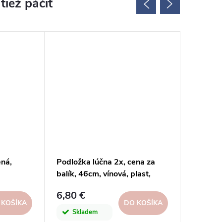
ená,
Podložka lúčna 2x, cena za
Mach de
balík, 46cm, vínová, plast,
cm | DP
burgundy, ks|DPI
6,80 €
5 €
 KOŠÍKA
DO KOŠÍKA
Skladem
Skl