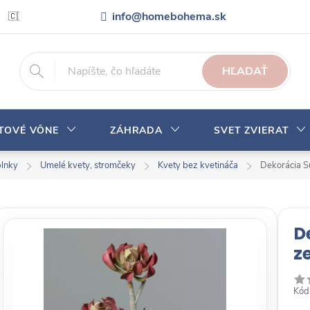
info@homebohema.sk
🇨🇿 Pro zákazníky z České republiky
Veľkoobchodná spolupráca
HĽADAŤ
YTOVÉ VÔNE
ZÁHRADA
SVET ZVIERAT
plnky
Umelé kvety, stromčeky
Kvety bez kvetináča
Dekorácia S
D
z
Kód