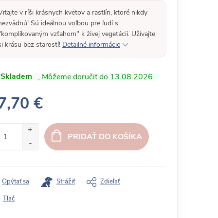
Vitajte v ríši krásnych kvetov a rastlín, ktoré nikdy
nezvädnú! Sú ideálnou voľbou pre ľudí s
"komplikovaným vzťahom" k živej vegetácii. Užívajte
si krásu bez starostí!
Detailné informácie
Skladem
13.08.2026
7,70 €
PRIDAŤ DO KOŠÍKA
Opýtať sa
Strážiť
Zdieľať
Tlač