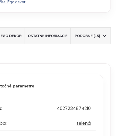
čka:
Ego dekor
EGO DEKOR
OSTATNÉ INFORMÁCIE
PODOBNÉ (15)
točné parametre
N
:
4027234874210
rba
:
zelená