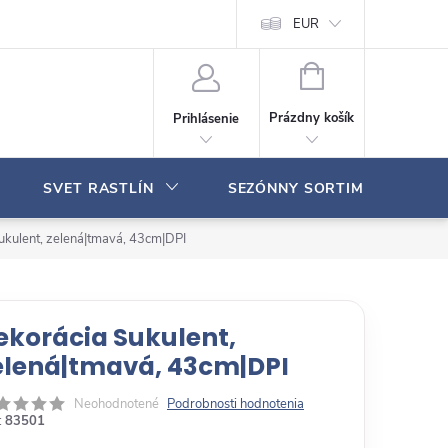
Moja objednávka
EUR
N
Á
Prázdny košík
Prihlásenie
K
U
P
SVET RASTLÍN
SEZÓNNY SORTIMENT
N
Ý
K
ukulent, zelená|tmavá, 43cm|DPI
O
Š
Í
K
ekorácia Sukulent,
elená|tmavá, 43cm|DPI
Neohodnotené
Podrobnosti hodnotenia
:
83501