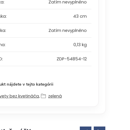
ka
:
Zatím nevyplněno
ška
:
43 cm
bka
:
Zatím nevyplněno
ha
:
0,13 kg
D
:
ZDP-54854-12
kt nájdete v tejto kategórii
vety bez kvetináča
,
zelená