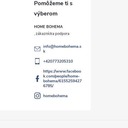
HOME BOHEMA
info
@
homebohema.s
k
+420773205310
https://www.faceboo
k.com/people/home-
bohema/6155259427
6785/
homebohema