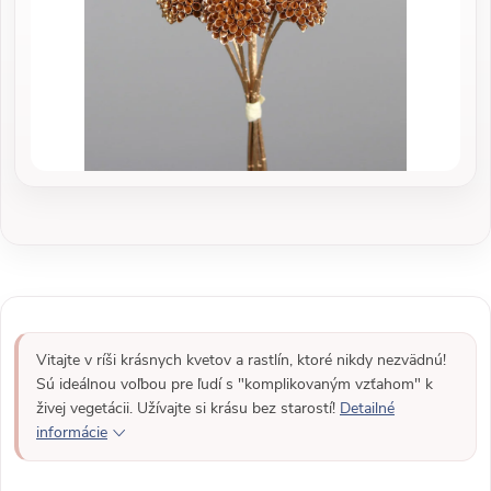
Vitajte v ríši krásnych kvetov a rastlín, ktoré nikdy nezvädnú!
Sú ideálnou voľbou pre ľudí s "komplikovaným vzťahom" k
živej vegetácii. Užívajte si krásu bez starostí!
Detailné
informácie