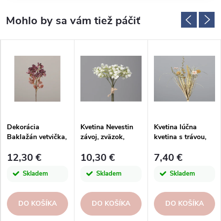
Dekorácia
Kvetina Nevestin
Kvetina lúčna
Baklažán vetvička,
závoj, zväzok,
kvetina s trávou,
68cm|DPI
30cm, krémová
zväzok 3ks, suchý
12,30 €
10,30 €
7,40 €
vzhľad, 45cm
Skladem
Skladem
Skladem
DO KOŠÍKA
DO KOŠÍKA
DO KOŠÍKA