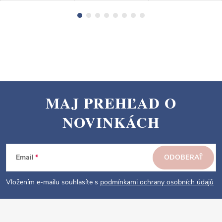
MAJ PREHĽAD O
Z
NOVINKÁCH
á
p
ä
Email
ODOBERAŤ
t
i
Vložením e-mailu souhlasíte s
podmínkami ochrany osobních údajů
e