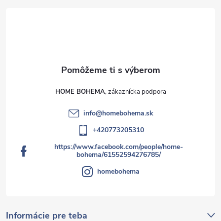
HOME BOHEMA
info
@
homebohema.sk
+420773205310
https://www.facebook.com/people/home-
bohema/61552594276785/
homebohema
Informácie pre teba