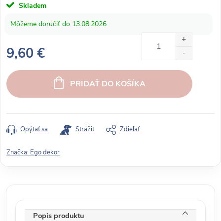
Skladem
13.08.2026
9,60 €
J
e
PRIDAŤ DO KOŠÍKA
d
n
o
t
Opýtať sa
Strážiť
Zdieľať
k
o
Značka:
Ego dekor
v
á
c
e
n
Popis produktu