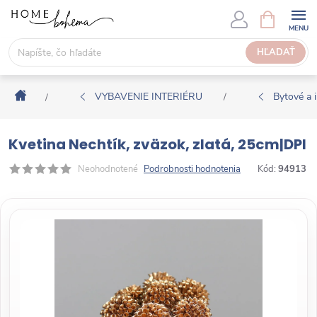
P
N
Á
r
K
e
HĽADAŤ
U
j
P
s
N
Domov
ť
VYBAVENIE INTERIÉRU
Bytové a i
/
/
Ý
n
K
a
O
Kvetina Nechtík, zväzok, zlatá, 25cm|DPI
o
Š
b
Neohodnotené
Podrobnosti hodnotenia
Kód:
94913
Í
s
K
a
h